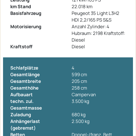
km Stand
22.018 km
Basisfahrzeug
Peugeot 35 Light L3H2
HDI 2,2/165 PS S&S
Motorisierung
Anzahl Zylinder: 4
Hubraum: 2198 Kraftstoff:
Diesel
Kraftstoff
Diesel
Schlafplätze
4
Gesamtlänge
599 cm
Gesamtbreite
205 cm
Gesamthöhe
258 cm
Aufbauart
Campervan
techn. zul.
3.500 kg
Gesamtmasse
Zuladung
680 kg
Anhängerlast
2.500 kg
(gebremst)
Betten
Doppel-/franz. Bett