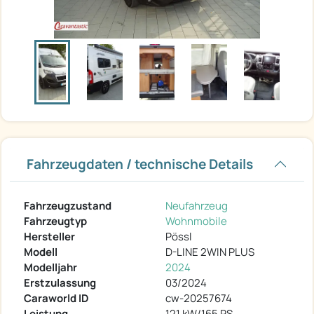
Fahrzeugdaten / technische Details
Fahrzeugzustand
Neufahrzeug
Fahrzeugtyp
Wohnmobile
Hersteller
Pössl
Modell
D-LINE 2WIN PLUS
Modelljahr
2024
Erstzulassung
03/2024
Caraworld ID
cw-20257674
Leistung
121 kW/165 PS