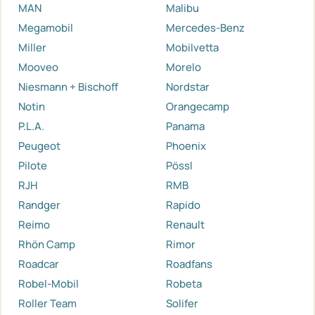
MAN
Malibu
Megamobil
Mercedes-Benz
Miller
Mobilvetta
Mooveo
Morelo
Niesmann + Bischoff
Nordstar
Notin
Orangecamp
P.L.A.
Panama
Peugeot
Phoenix
Pilote
Pössl
RJH
RMB
Randger
Rapido
Reimo
Renault
Rhön Camp
Rimor
Roadcar
Roadfans
Robel-Mobil
Robeta
Roller Team
Solifer