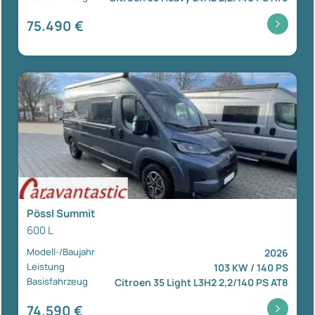
75.490 €
Pössl Summit
600 L
Modell-/Baujahr
2026
Leistung
103 KW / 140 PS
Basisfahrzeug
Citroen 35 Light L3H2 2,2/140 PS AT8
74.590 €