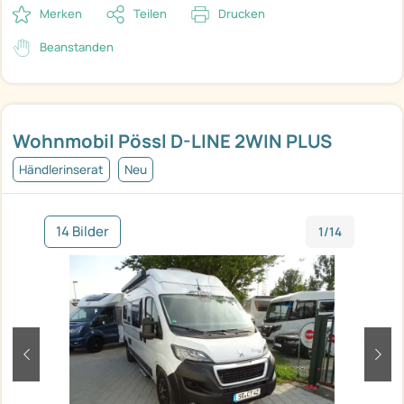
Merken
Teilen
Drucken
Beanstanden
Wohnmobil Pössl D-LINE 2WIN PLUS
Händlerinserat
Neu
14 Bilder
1/14
zurück
weit