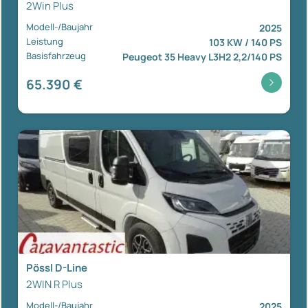
2Win Plus
Modell-/Baujahr
2025
Leistung
103 KW / 140 PS
Basisfahrzeug
Peugeot 35 Heavy L3H2 2,2/140 PS
65.390 €
Pössl D-Line
2WIN R Plus
Modell-/Baujahr
2025