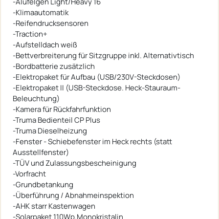
-Alufelgen Light/Heavy 16
-Klimaautomatik
-Reifendrucksensoren
-Traction+
-Aufstelldach weiß
-Bettverbreiterung für Sitzgruppe inkl. Alternativtisch
-Bordbatterie zusätzlich
-Elektropaket für Aufbau (USB/230V-Steckdosen)
-Elektropaket II (USB-Steckdose. Heck-Stauraum-
Beleuchtung)
-Kamera für Rückfahrfunktion
-Truma Bedienteil CP Plus
-Truma Dieselheizung
-Fenster - Schiebefenster im Heck rechts (statt
Ausstellfenster)
-TÜV und Zulassungsbescheinigung
-Vorfracht
-Grundbetankung
-Überführung / Abnahmeinspektion
-AHK starr Kastenwagen
-Solarpaket 110Wp.Monokristalin