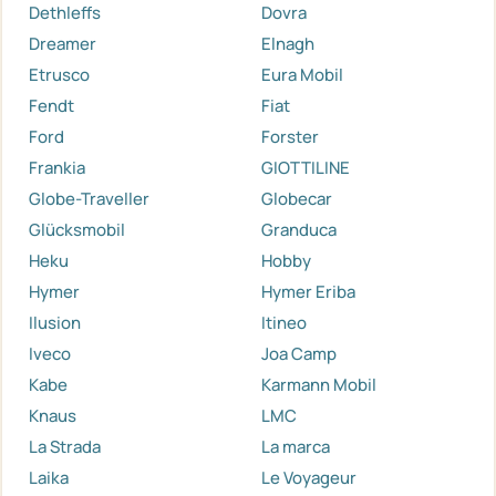
Dethleffs
Dovra
Dreamer
Elnagh
Etrusco
Eura Mobil
Fendt
Fiat
Ford
Forster
Frankia
GIOTTILINE
Globe-Traveller
Globecar
Glücksmobil
Granduca
Heku
Hobby
Hymer
Hymer Eriba
Ilusion
Itineo
Iveco
Joa Camp
Kabe
Karmann Mobil
Knaus
LMC
La Strada
La marca
Laika
Le Voyageur