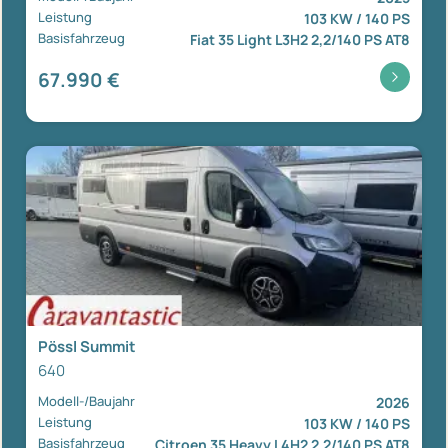
Leistung
103 KW / 140 PS
Basisfahrzeug
Fiat 35 Light L3H2 2,2/140 PS AT8
67.990 €
Pössl Summit
640
Modell-/Baujahr
2026
Leistung
103 KW / 140 PS
Basisfahrzeug
Citroen 35 Heavy L4H2 2,2/140 PS AT8