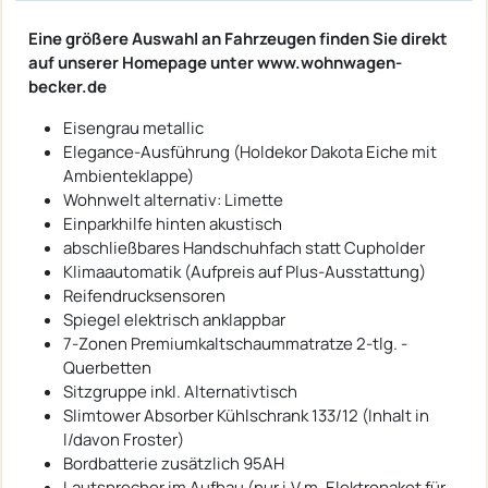
Eine größere Auswahl an Fahrzeugen finden Sie direkt
auf unserer Homepage unter www.wohnwagen-
becker.de
Eisengrau metallic
Elegance-Ausführung (Holdekor Dakota Eiche mit
Ambienteklappe)
Wohnwelt alternativ: Limette
Einparkhilfe hinten akustisch
abschließbares Handschuhfach statt Cupholder
Klimaautomatik (Aufpreis auf Plus-Ausstattung)
Reifendrucksensoren
Spiegel elektrisch anklappbar
7-Zonen Premiumkaltschaummatratze 2-tlg. -
Querbetten
Sitzgruppe inkl. Alternativtisch
Slimtower Absorber Kühlschrank 133/12 (Inhalt in
l/davon Froster)
Bordbatterie zusätzlich 95AH
Lautsprecher im Aufbau (nur i.V.m. Elektropaket für