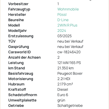
Vorbesitzer
1
Fahrzeugtyp
Wohnmobile
Hersteller
Pössl
Baureihe
D-Line
Modell
2WIN R Plus
Modelljahr
2024
Erstzulassung
03/2025
TÜV
neu bei Verkauf
Gasprüfung
neu bei Verkauf
Caraworld ID
cw-18246420
Anzahl der Achsen
2
Leistung
121 kW/165 PS
km Stand
21.350 km
Basisfahrzeug
Peugeot Boxer
Motorisierung
2.2l HDI
Hubraum
2.179 cm³
Kraftstoff
Diesel
Schadstoffnorm
Euro 6
Umweltplakette
grün
Getriebe
Schaltgetriebe