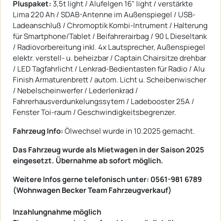
Pluspaket:
3,5t light / Alufelgen 16" light / verstärkte
Lima 220 Ah / SDAB-Antenne im Außenspiegel / USB-
Ladeanschluß / Chromoptik Kombi-Intrument / Halterung
für Smartphone/Tablet / Beifahrerairbag / 90 L Dieseltank
/ Radiovorbereitung inkl. 4x Lautsprecher, Außenspiegel
elektr. verstell- u. beheizbar / Captain Chairsitze drehbar
/ LED Tagfahrlicht / Lenkrad-Bedientasten für Radio / Alu
Finish Armaturenbrett / autom. Licht u. Scheibenwischer
/ Nebelscheinwerfer / Lederlenkrad /
Fahrerhausverdunkelungssytem / Ladebooster 25A /
Fenster Toi-raum / Geschwindigkeitsbegrenzer.
Fahrzeug Info:
Ölwechsel wurde in 10.2025 gemacht.
Das Fahrzeug wurde als Mietwagen in der Saison 2025
eingesetzt. Übernahme ab sofort möglich.
Weitere Infos gerne telefonisch unter: 0561-981 6789
(Wohnwagen Becker Team Fahrzeugverkauf)
Inzahlungnahme möglich