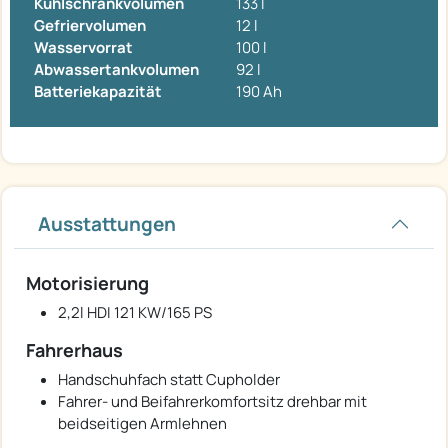
Kühlschrankvolumen
133 l
Gefriervolumen
12 l
Wasservorrat
100 l
Abwassertankvolumen
92 l
Batteriekapazität
190 Ah
Ausstattungen
Motorisierung
2,2l HDI 121 KW/165 PS
Fahrerhaus
Handschuhfach statt Cupholder
Fahrer- und Beifahrerkomfortsitz drehbar mit
beidseitigen Armlehnen