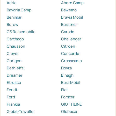
Adria
Ahorn Camp
Bavaria Camp
Bawemo
Benimar
Bravia Mobil
Burow
Bürstner
CS Reisemobile
Carado
Carthago
Challenger
Chausson
Citroen
Clever
Concorde
Corigon
Crosscamp
Dethleffs
Dovra
Dreamer
Elnagh
Etrusco
Eura Mobil
Fendt
Fiat
Ford
Forster
Frankia
GIOTTILINE
Globe-Traveller
Globecar