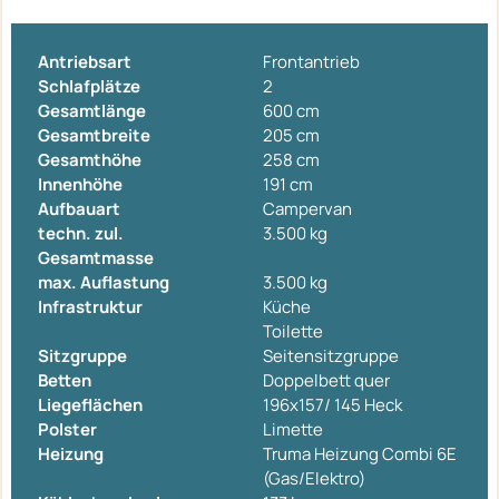
Antriebsart
Frontantrieb
Schlafplätze
2
Gesamtlänge
600 cm
Gesamtbreite
205 cm
Gesamthöhe
258 cm
Innenhöhe
191 cm
Aufbauart
Campervan
techn. zul.
3.500 kg
Gesamtmasse
max. Auflastung
3.500 kg
Infrastruktur
Küche
Toilette
Sitzgruppe
Seitensitzgruppe
Betten
Doppelbett quer
Liegeflächen
196x157/ 145 Heck
Polster
Limette
Heizung
Truma Heizung Combi 6E
(Gas/Elektro)