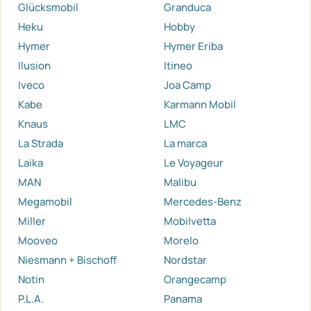
Glücksmobil
Granduca
Heku
Hobby
Hymer
Hymer Eriba
Ilusion
Itineo
Iveco
Joa Camp
Kabe
Karmann Mobil
Knaus
LMC
La Strada
La marca
Laika
Le Voyageur
MAN
Malibu
Megamobil
Mercedes-Benz
Miller
Mobilvetta
Mooveo
Morelo
Niesmann + Bischoff
Nordstar
Notin
Orangecamp
P.L.A.
Panama