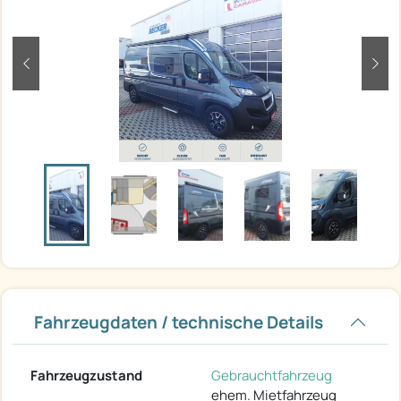
zurück
weit
Fahrzeugdaten / technische Details
Fahrzeugzustand
Gebrauchtfahrzeug
ehem. Mietfahrzeug