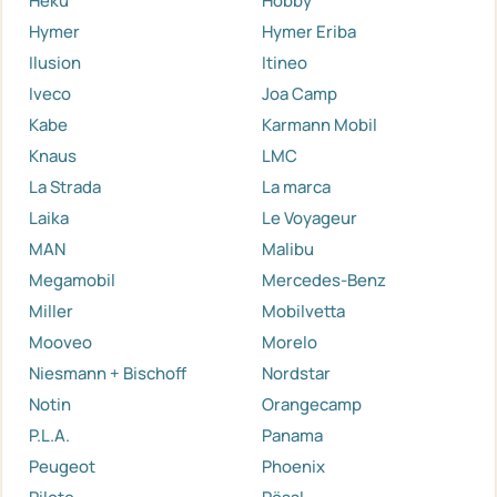
Heku
Hobby
Hymer
Hymer Eriba
Ilusion
Itineo
Iveco
Joa Camp
Kabe
Karmann Mobil
Knaus
LMC
La Strada
La marca
Laika
Le Voyageur
MAN
Malibu
Megamobil
Mercedes-Benz
Miller
Mobilvetta
Mooveo
Morelo
Niesmann + Bischoff
Nordstar
Notin
Orangecamp
P.L.A.
Panama
Peugeot
Phoenix