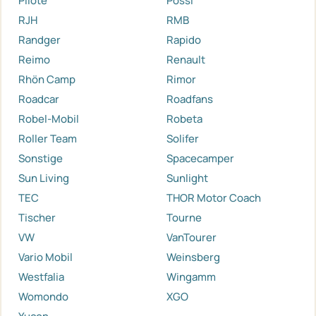
Pilote
Pössl
RJH
RMB
Randger
Rapido
Reimo
Renault
Rhön Camp
Rimor
Roadcar
Roadfans
Robel-Mobil
Robeta
Roller Team
Solifer
Sonstige
Spacecamper
Sun Living
Sunlight
TEC
THOR Motor Coach
Tischer
Tourne
VW
VanTourer
Vario Mobil
Weinsberg
Westfalia
Wingamm
Womondo
XGO