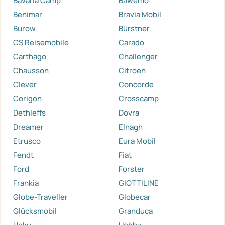
Bavaria Camp
Bawemo
Benimar
Bravia Mobil
Burow
Bürstner
CS Reisemobile
Carado
Carthago
Challenger
Chausson
Citroen
Clever
Concorde
Corigon
Crosscamp
Dethleffs
Dovra
Dreamer
Elnagh
Etrusco
Eura Mobil
Fendt
Fiat
Ford
Forster
Frankia
GIOTTILINE
Globe-Traveller
Globecar
Glücksmobil
Granduca