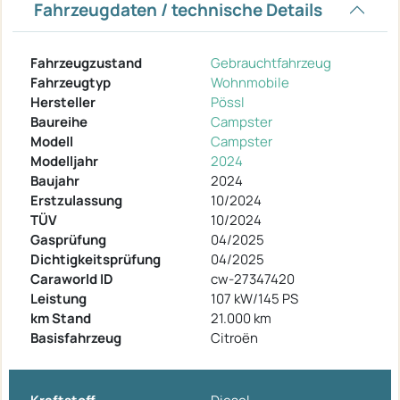
Fahrzeugdaten / technische Details
Fahrzeugzustand
Gebrauchtfahrzeug
Fahrzeugtyp
Wohnmobile
Hersteller
Pössl
Baureihe
Campster
Modell
Campster
Modelljahr
2024
Baujahr
2024
Erstzulassung
10/2024
TÜV
10/2024
Gasprüfung
04/2025
Dichtigkeitsprüfung
04/2025
Caraworld ID
cw-27347420
Leistung
107 kW/145 PS
km Stand
21.000 km
Basisfahrzeug
Citroën