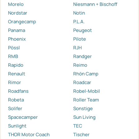
Morelo
Niesmann + Bischoff
Nordstar
Notin
Orangecamp
P.L.A.
Panama
Peugeot
Phoenix
Pilote
Pössl
RJH
RMB
Randger
Rapido
Reimo
Renault
Rhön Camp
Rimor
Roadcar
Roadfans
Robel-Mobil
Robeta
Roller Team
Solifer
Sonstige
Spacecamper
Sun Living
Sunlight
TEC
THOR Motor Coach
Tischer