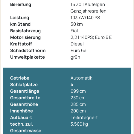
Bereifung
16 Zoll Alufelgen
Ganzjahresreifen
Leistung
103 kW/140 PS
km Stand
50 km
Basisfahrzeug
Fiat
Motorisierung
2,2 l 140PS; Euro 6 E
Kraftstoff
Diesel
Schadstoffnorm
Euro 6e
Umweltplakette
grün
Getriebe
Automatik
Schlafplätze
4
Gesamtlänge
699 cm
Gesamtbreite
230 cm
Gesamthöhe
285 cm
Innenhöhe
200 cm
Aufbauart
Teilintegriert
techn. zul.
3.500 kg
Gesamtmasse