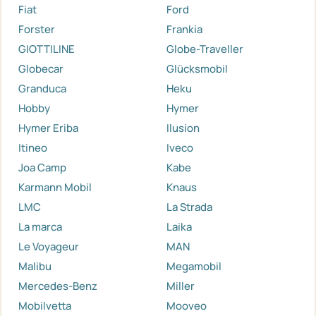
Fiat
Ford
Forster
Frankia
GIOTTILINE
Globe-Traveller
Globecar
Glücksmobil
Granduca
Heku
Hobby
Hymer
Hymer Eriba
Ilusion
Itineo
Iveco
Joa Camp
Kabe
Karmann Mobil
Knaus
LMC
La Strada
La marca
Laika
Le Voyageur
MAN
Malibu
Megamobil
Mercedes-Benz
Miller
Mobilvetta
Mooveo