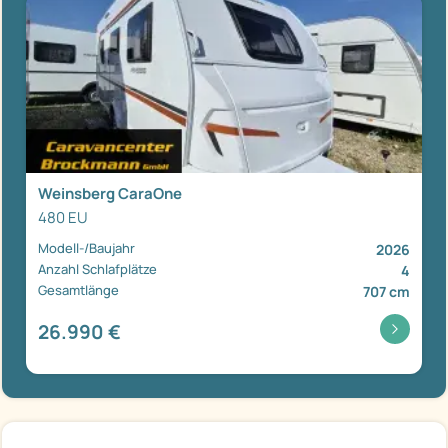
Weinsberg CaraOne
480 EU
Modell-/Baujahr
2026
Anzahl Schlafplätze
4
Gesamtlänge
707 cm
26.990 €