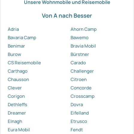
Unsere Wohnmobile und Reisemobile
Von A nach Besser
Adria
Ahorn Camp
Bavaria Camp
Bawemo
Benimar
Bravia Mobil
Burow
Bürstner
CS Reisemobile
Carado
Carthago
Challenger
Chausson
Citroen
Clever
Concorde
Corigon
Crosscamp
Dethleffs
Dovra
Dreamer
Eifelland
Elnagh
Etrusco
Eura Mobil
Fendt