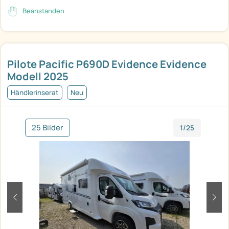
Beanstanden
Pilote Pacific P690D Evidence Evidence
Modell 2025
Händlerinserat
Neu
25 Bilder
1/25
zurück
weit