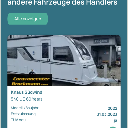
andere Fahrzeuge des Händlers
Alle anzeigen
Knaus Südwind
540 UE 60 Years
Modell-/Baujahr
2022
Erstzulassung
31.03.2023
TÜV neu
ja