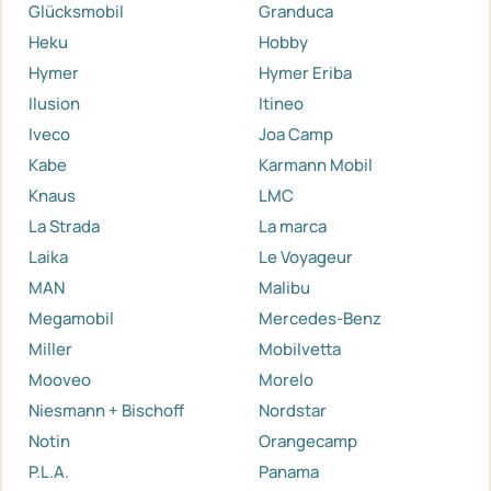
Glücksmobil
Granduca
Heku
Hobby
Hymer
Hymer Eriba
Ilusion
Itineo
Iveco
Joa Camp
Kabe
Karmann Mobil
Knaus
LMC
La Strada
La marca
Laika
Le Voyageur
MAN
Malibu
Megamobil
Mercedes-Benz
Miller
Mobilvetta
Mooveo
Morelo
Niesmann + Bischoff
Nordstar
Notin
Orangecamp
P.L.A.
Panama