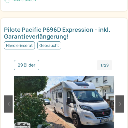
Pilote Pacific P696D Expression - inkl.
Garantieverlängerung!
Händlerinserat
Gebraucht
29 Bilder
1/29
zurück
weit