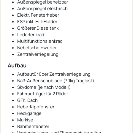
Außenspiegel beheizbar
Außenspiegel elektrisch
Elektr. Fensterheber
ESP inkl. Hill-Holder
Größerer Dieseltank
Lederlenkrad
Multifunktionslenkrad
Nebelscheinwerfer
Zentralverriegelung
Aufbau
Aufbautür über Zentralverriegelung
Naß-Außenschublade (70kg Traglast)
Skydome (je nach Modell)
Fahrradträger für 2 Räder
GFK-Dach
Hebe-Kippfenster
Heckgarage
Markise
Rahmenfenster
Verdunkelungs- und Fliegenschutzrollos