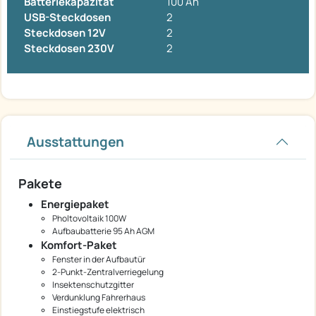
Batteriekapazität
100 Ah
USB-Steckdosen
2
Steckdosen 12V
2
Steckdosen 230V
2
Ausstattungen
Pakete
Energiepaket
Pholtovoltaik 100W
Aufbaubatterie 95 Ah AGM
Komfort-Paket
Fenster in der Aufbautür
2-Punkt-Zentralverriegelung
Insektenschutzgitter
Verdunklung Fahrerhaus
Einstiegstufe elektrisch