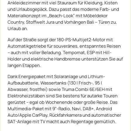
Ankleidezimmer mit viel Stauraum für Kleidung, Kisten
und Urlaubsgepäck. Dazu passt das moderne Farb- und
Materialkonzept im „Beach-Look“ mit Möbeldekor
Country, Stoffwelt Jura und Vorhängen Bali – Türen zu,
Urlaub an.
Auf der Straße sorgt der 180-PS-Multijet2-Motor mit
Automatikgetriebe für souveränes, entspanntes Reisen
– auch mit voller Beladung. Tempomat, ESP mit Hill-
Holder und elektrische Handbremse unterstützen Sie auf
langen Etappen.
Dank Energiepaket mit Solaranlage und Lithium-
Aufbaubatterie, Wassertanks (130 l Frisch-, 95 l
Abwasser, frostfrei) sowie Truma Combi 6E/6EH mit
Elektroheizstäben sind Sie bestens für autarke Touren
gerüstet – egal ob Wochenende oder große Reise. Das
Multimedia-Paket mit 9"-Radio, Navi, DAB+, Android
Auto/Apple CarPlay, Rückfahrkamera und automatischer
SAT-Anlage mit TV macht auch Regentage gemütlich.