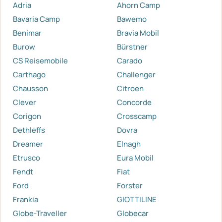
Adria
Ahorn Camp
Bavaria Camp
Bawemo
Benimar
Bravia Mobil
Burow
Bürstner
CS Reisemobile
Carado
Carthago
Challenger
Chausson
Citroen
Clever
Concorde
Corigon
Crosscamp
Dethleffs
Dovra
Dreamer
Elnagh
Etrusco
Eura Mobil
Fendt
Fiat
Ford
Forster
Frankia
GIOTTILINE
Globe-Traveller
Globecar