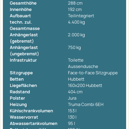
Gesamthöhe
288 cm
Innenhöhe
192 cm
Aufbauart
Teilintegriert
techn. zul.
4.400 kg
Gesamtmasse
Anhängerlast
2.000 kg
(gebremst)
Anhängerlast
750 kg
(ungebremst)
Infrastruktur
Toilette
Aussendusche
Sitzgruppe
Face-to-Face Sitzgruppe
Betten
Hubbett
Liegeflächen
160x200 Hubbett
Radstand
404 cm
Polster
Jura
Heizung
Truma Combi 6EH
Kühlschrankvolumen
153 l
Wasservorrat
130 l
Abwassertankvolumen
95 l