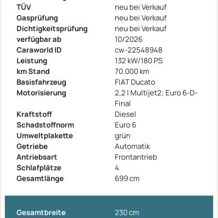
TÜV
neu bei Verkauf
Gasprüfung
neu bei Verkauf
Dichtigkeitsprüfung
neu bei Verkauf
verfügbar ab
10/2026
Caraworld ID
cw-22548948
Leistung
132 kW/180 PS
km Stand
70.000 km
Basisfahrzeug
FIAT Ducato
Motorisierung
2,2 l Multijet2; Euro 6-D-
Final
Kraftstoff
Diesel
Schadstoffnorm
Euro 6
Umweltplakette
grün
Getriebe
Automatik
Antriebsart
Frontantrieb
Schlafplätze
4
Gesamtlänge
699 cm
Gesamtbreite
230 cm