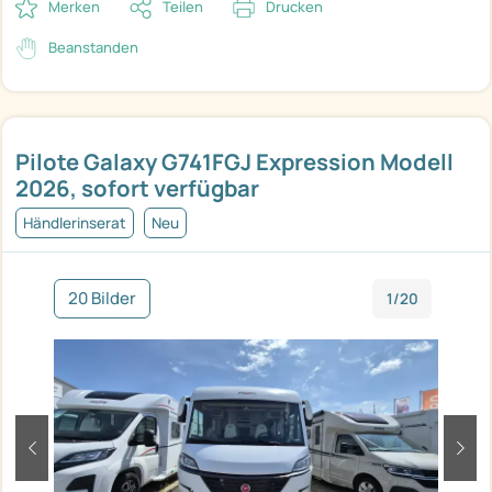
Merken
Teilen
Drucken
Beanstanden
Pilote Galaxy G741FGJ Expression Modell
2026, sofort verfügbar
Händlerinserat
Neu
20 Bilder
1/20
zurück
weit