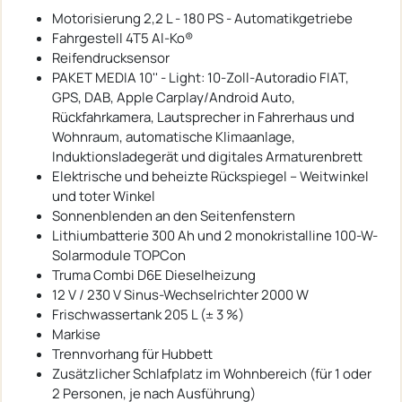
Motorisierung 2,2 L - 180 PS - Automatikgetriebe
Fahrgestell 4T5 Al-Ko®
Reifendrucksensor
PAKET MEDIA 10'' - Light: 10-Zoll-Autoradio FIAT,
GPS, DAB, Apple Carplay/Android Auto,
Rückfahrkamera, Lautsprecher in Fahrerhaus und
Wohnraum, automatische Klimaanlage,
Induktionsladegerät und digitales Armaturenbrett
Elektrische und beheizte Rückspiegel – Weitwinkel
und toter Winkel
Sonnenblenden an den Seitenfenstern
Lithiumbatterie 300 Ah und 2 monokristalline 100-W-
Solarmodule TOPCon
Truma Combi D6E Dieselheizung
12 V / 230 V Sinus-Wechselrichter 2000 W
Frischwassertank 205 L (± 3 %)
Markise
Trennvorhang für Hubbett
Zusätzlicher Schlafplatz im Wohnbereich (für 1 oder
2 Personen, je nach Ausführung)