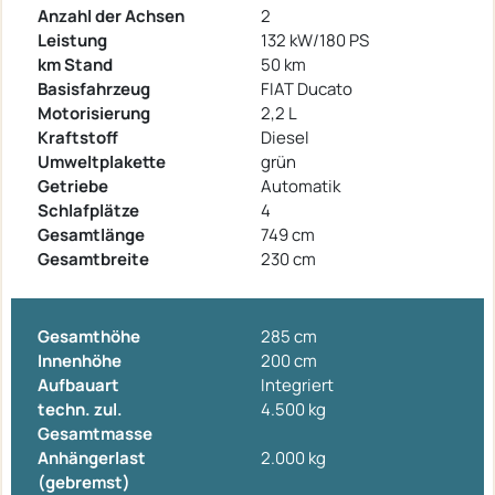
Anzahl der Achsen
2
Leistung
132 kW/180 PS
km Stand
50 km
Basisfahrzeug
FIAT Ducato
Motorisierung
2,2 L
Kraftstoff
Diesel
Umweltplakette
grün
Getriebe
Automatik
Schlafplätze
4
Gesamtlänge
749 cm
Gesamtbreite
230 cm
Gesamthöhe
285 cm
Innenhöhe
200 cm
Aufbauart
Integriert
techn. zul.
4.500 kg
Gesamtmasse
Anhängerlast
2.000 kg
(gebremst)