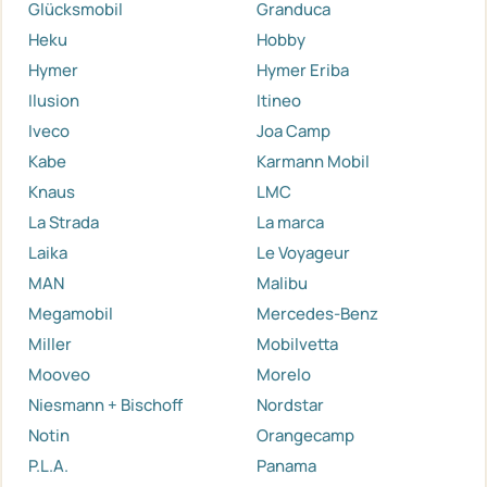
Glücksmobil
Granduca
Heku
Hobby
Hymer
Hymer Eriba
Ilusion
Itineo
Iveco
Joa Camp
Kabe
Karmann Mobil
Knaus
LMC
La Strada
La marca
Laika
Le Voyageur
MAN
Malibu
Megamobil
Mercedes-Benz
Miller
Mobilvetta
Mooveo
Morelo
Niesmann + Bischoff
Nordstar
Notin
Orangecamp
P.L.A.
Panama