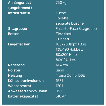
Anhängerlast
750 kg
(ungebremst)
Infrastruktur
Küche
Toilette
separate Dusche
Sitzgruppe
Face-to-Face Sitzgruppe
Betten
Einzelbett
Hubbett
Liegeflächen
100x200(opt.) Bug
135x190 Hubbett
80x200 Heck
80x194 Heck
Radstand
404 cm
Polster
Sand
Heizung
Truma Combi D6E
Kühlschrankvolumen
158 l
Wasservorrat
130 l
Abwassertankvolumen
95 l
Batteriekapazität
310 Ah