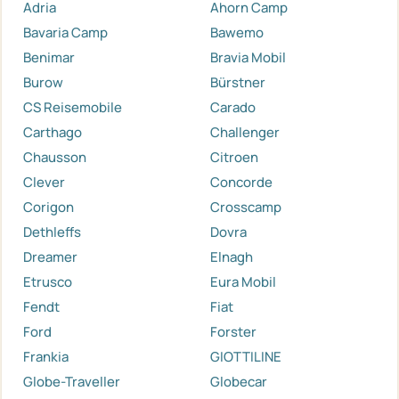
Adria
Ahorn Camp
Bavaria Camp
Bawemo
Benimar
Bravia Mobil
Burow
Bürstner
CS Reisemobile
Carado
Carthago
Challenger
Chausson
Citroen
Clever
Concorde
Corigon
Crosscamp
Dethleffs
Dovra
Dreamer
Elnagh
Etrusco
Eura Mobil
Fendt
Fiat
Ford
Forster
Frankia
GIOTTILINE
Globe-Traveller
Globecar