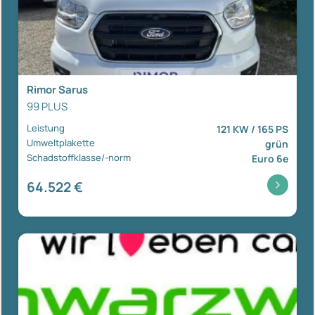
Rimor Sarus
99 PLUS
Leistung
121 KW / 165 PS
Umweltplakette
grün
Schadstoffklasse/-norm
Euro 6e
64.522 €