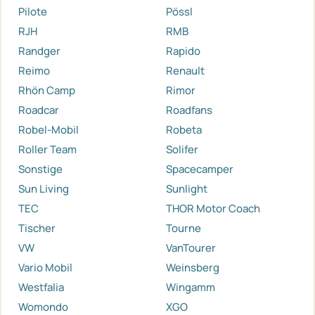
Pilote
Pössl
RJH
RMB
Randger
Rapido
Reimo
Renault
Rhön Camp
Rimor
Roadcar
Roadfans
Robel-Mobil
Robeta
Roller Team
Solifer
Sonstige
Spacecamper
Sun Living
Sunlight
TEC
THOR Motor Coach
Tischer
Tourne
VW
VanTourer
Vario Mobil
Weinsberg
Westfalia
Wingamm
Womondo
XGO