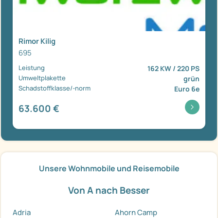
Rimor Kilig
695
Leistung
162 KW / 220 PS
Umweltplakette
grün
Schadstoffklasse/-norm
Euro 6e
63.600 €
Unsere Wohnmobile und Reisemobile
Von A nach Besser
Adria
Ahorn Camp