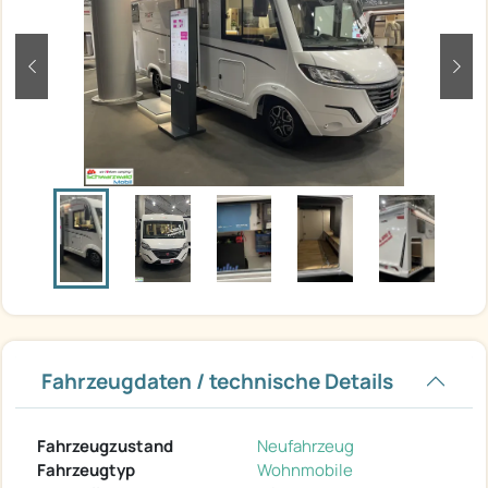
zurück
weit
Fahrzeugdaten / technische Details
Fahrzeugzustand
Neufahrzeug
Fahrzeugtyp
Wohnmobile