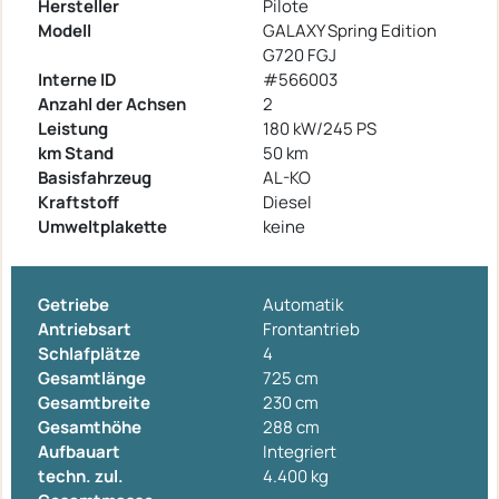
Hersteller
Pilote
Modell
GALAXY Spring Edition
G720 FGJ
Interne ID
#566003
Anzahl der Achsen
2
Leistung
180 kW/245 PS
km Stand
50 km
Basisfahrzeug
AL-KO
Kraftstoff
Diesel
Umweltplakette
keine
Getriebe
Automatik
Antriebsart
Frontantrieb
Schlafplätze
4
Gesamtlänge
725 cm
Gesamtbreite
230 cm
Gesamthöhe
288 cm
Aufbauart
Integriert
techn. zul.
4.400 kg