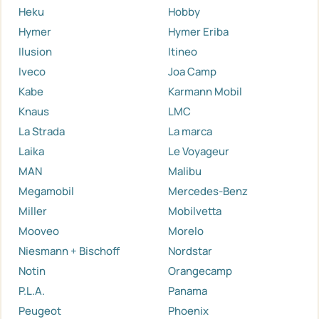
Heku
Hobby
Hymer
Hymer Eriba
Ilusion
Itineo
Iveco
Joa Camp
Kabe
Karmann Mobil
Knaus
LMC
La Strada
La marca
Laika
Le Voyageur
MAN
Malibu
Megamobil
Mercedes-Benz
Miller
Mobilvetta
Mooveo
Morelo
Niesmann + Bischoff
Nordstar
Notin
Orangecamp
P.L.A.
Panama
Peugeot
Phoenix