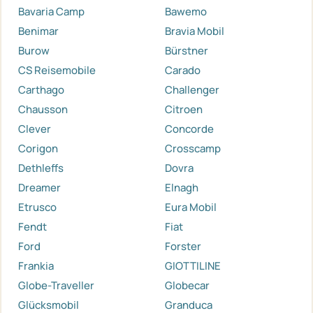
Bavaria Camp
Bawemo
Benimar
Bravia Mobil
Burow
Bürstner
CS Reisemobile
Carado
Carthago
Challenger
Chausson
Citroen
Clever
Concorde
Corigon
Crosscamp
Dethleffs
Dovra
Dreamer
Elnagh
Etrusco
Eura Mobil
Fendt
Fiat
Ford
Forster
Frankia
GIOTTILINE
Globe-Traveller
Globecar
Glücksmobil
Granduca