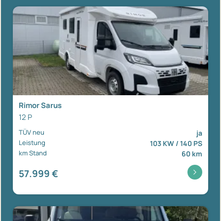
Rimor Sarus
12 P
TÜV neu
ja
Leistung
103 KW / 140 PS
km Stand
60 km
57.999 €