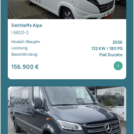
Dethleffs Alpa
I 6820-2
Modell-/Baujahr
2026
Leistung
132 KW / 180 PS
Basisfahrzeug
Fiat Ducato
156.900 €