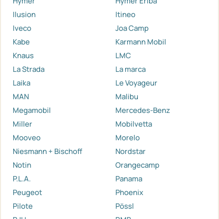
Hymer
Hymer Eriba
Ilusion
Itineo
Iveco
Joa Camp
Kabe
Karmann Mobil
Knaus
LMC
La Strada
La marca
Laika
Le Voyageur
MAN
Malibu
Megamobil
Mercedes-Benz
Miller
Mobilvetta
Mooveo
Morelo
Niesmann + Bischoff
Nordstar
Notin
Orangecamp
P.L.A.
Panama
Peugeot
Phoenix
Pilote
Pössl