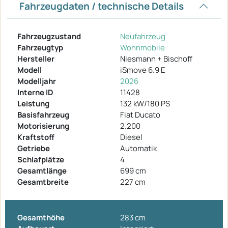
Fahrzeugdaten / technische Details
Fahrzeugzustand
Neufahrzeug
Fahrzeugtyp
Wohnmobile
Hersteller
Niesmann + Bischoff
Modell
iSmove 6.9 E
Modelljahr
2026
Interne ID
11428
Leistung
132 kW/180 PS
Basisfahrzeug
Fiat Ducato
Motorisierung
2.200
Kraftstoff
Diesel
Getriebe
Automatik
Schlafplätze
4
Gesamtlänge
699 cm
Gesamtbreite
227 cm
Gesamthöhe
283 cm