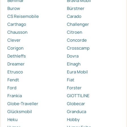
Benimar
Bravia Mobil
Burow
Bürstner
CS Reisemobile
Carado
Carthago
Challenger
Chausson
Citroen
Clever
Concorde
Corigon
Crosscamp
Dethleffs
Dovra
Dreamer
Elnagh
Etrusco
Eura Mobil
Fendt
Fiat
Ford
Forster
Frankia
GIOTTILINE
Globe-Traveller
Globecar
Glücksmobil
Granduca
Heku
Hobby