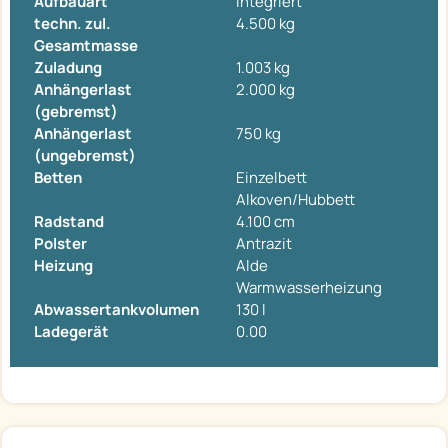
Aufbauart
Integriert
techn. zul.
4.500 kg
Gesamtmasse
Zuladung
1.003 kg
Anhängerlast
2.000 kg
(gebremst)
Anhängerlast
750 kg
(ungebremst)
Betten
Einzelbett
Alkoven/Hubbett
Radstand
4.100 cm
Polster
Antrazit
Heizung
Alde
Warmwasserheizung
Abwassertankvolumen
130 l
Ladegerät
0.00