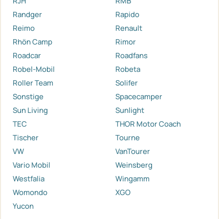
RJH
RMB
Randger
Rapido
Reimo
Renault
Rhön Camp
Rimor
Roadcar
Roadfans
Robel-Mobil
Robeta
Roller Team
Solifer
Sonstige
Spacecamper
Sun Living
Sunlight
TEC
THOR Motor Coach
Tischer
Tourne
VW
VanTourer
Vario Mobil
Weinsberg
Westfalia
Wingamm
Womondo
XGO
Yucon