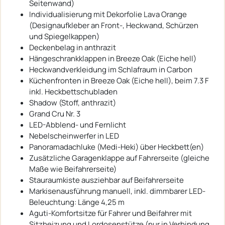
Seitenwand)
Individualisierung mit Dekorfolie Lava Orange
(Designaufkleber an Front-, Heckwand, Schürzen
und Spiegelkappen)
Deckenbelag in anthrazit
Hängeschrankklappen in Breeze Oak (Eiche hell)
Heckwandverkleidung im Schlafraum in Carbon
Küchenfronten in Breeze Oak (Eiche hell), beim 7.3 F
inkl. Heckbettschubladen
Shadow (Stoff, anthrazit)
Grand Cru Nr. 3
LED-Abblend- und Fernlicht
Nebelscheinwerfer in LED
Panoramadachluke (Medi-Heki) über Heckbett(en)
Zusätzliche Garagenklappe auf Fahrerseite (gleiche
Maße wie Beifahrerseite)
Stauraumkiste ausziehbar auf Beifahrerseite
Markisenausführung manuell, inkl. dimmbarer LED-
Beleuchtung: Länge 4,25 m
Aguti-Komfortsitze für Fahrer und Beifahrer mit
Sitzheizung und Lordosenstütze (nur in Verbindung