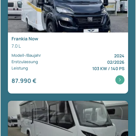
Frankia Now
7.0 L
Modell-/Baujahr
2024
Erstzulassung
02/2026
Leistung
103 KW / 140 PS
87.990 €