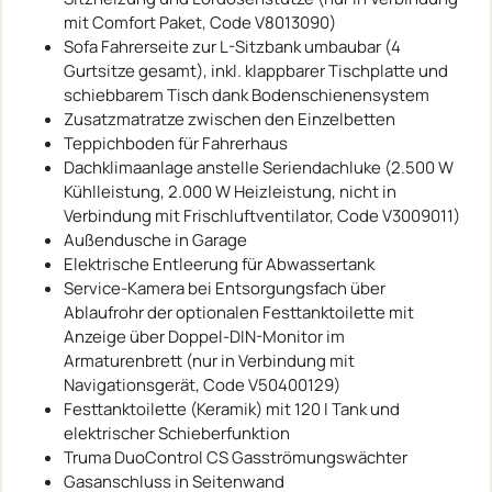
mit Comfort Paket, Code V8013090)
Sofa Fahrerseite zur L-Sitzbank umbaubar (4
Gurtsitze gesamt), inkl. klappbarer Tischplatte und
schiebbarem Tisch dank Bodenschienensystem
Zusatzmatratze zwischen den Einzelbetten
Teppichboden für Fahrerhaus
Dachklimaanlage anstelle Seriendachluke (2.500 W
Kühlleistung, 2.000 W Heizleistung, nicht in
Verbindung mit Frischluftventilator, Code V3009011)
Außendusche in Garage
Elektrische Entleerung für Abwassertank
Service-Kamera bei Entsorgungsfach über
Ablaufrohr der optionalen Festtanktoilette mit
Anzeige über Doppel-DIN-Monitor im
Armaturenbrett (nur in Verbindung mit
Navigationsgerät, Code V50400129)
Festtanktoilette (Keramik) mit 120 l Tank und
elektrischer Schieberfunktion
Truma DuoControl CS Gasströmungswächter
Gasanschluss in Seitenwand