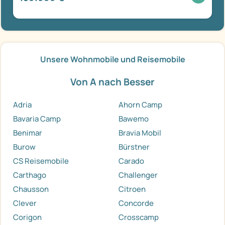
Unsere Wohnmobile und Reisemobile
Von A nach Besser
Adria
Ahorn Camp
Bavaria Camp
Bawemo
Benimar
Bravia Mobil
Burow
Bürstner
CS Reisemobile
Carado
Carthago
Challenger
Chausson
Citroen
Clever
Concorde
Corigon
Crosscamp