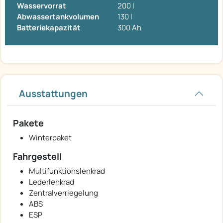
Wasservorrat
200 l
Abwassertankvolumen
130 l
Batteriekapazität
300 Ah
Ausstattungen
Pakete
Winterpaket
Fahrgestell
Multifunktionslenkrad
Lederlenkrad
Zentralverriegelung
ABS
ESP