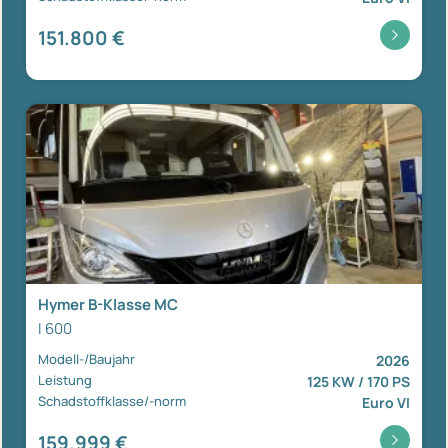
151.800 €
Hymer B-Klasse MC
I 600
Modell-/Baujahr
2026
Leistung
125 KW / 170 PS
Schadstoffklasse/-norm
Euro VI
159.999 €