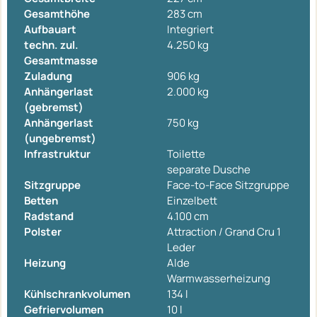
Gesamthöhe
283 cm
Aufbauart
Integriert
techn. zul.
4.250 kg
Gesamtmasse
Zuladung
906 kg
Anhängerlast
2.000 kg
(gebremst)
Anhängerlast
750 kg
(ungebremst)
Infrastruktur
Toilette
separate Dusche
Sitzgruppe
Face-to-Face Sitzgruppe
Betten
Einzelbett
Radstand
4.100 cm
Polster
Attraction / Grand Cru 1
Leder
Heizung
Alde
Warmwasserheizung
Kühlschrankvolumen
134 l
Gefriervolumen
10 l