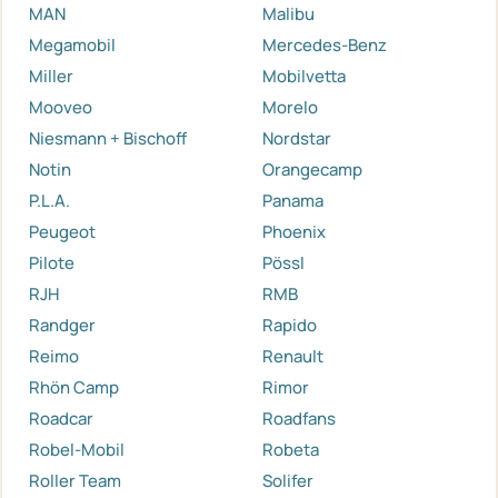
MAN
Malibu
Megamobil
Mercedes-Benz
Miller
Mobilvetta
Mooveo
Morelo
Niesmann + Bischoff
Nordstar
Notin
Orangecamp
P.L.A.
Panama
Peugeot
Phoenix
Pilote
Pössl
RJH
RMB
Randger
Rapido
Reimo
Renault
Rhön Camp
Rimor
Roadcar
Roadfans
Robel-Mobil
Robeta
Roller Team
Solifer