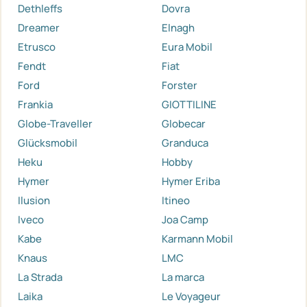
Dethleffs
Dovra
Dreamer
Elnagh
Etrusco
Eura Mobil
Fendt
Fiat
Ford
Forster
Frankia
GIOTTILINE
Globe-Traveller
Globecar
Glücksmobil
Granduca
Heku
Hobby
Hymer
Hymer Eriba
Ilusion
Itineo
Iveco
Joa Camp
Kabe
Karmann Mobil
Knaus
LMC
La Strada
La marca
Laika
Le Voyageur