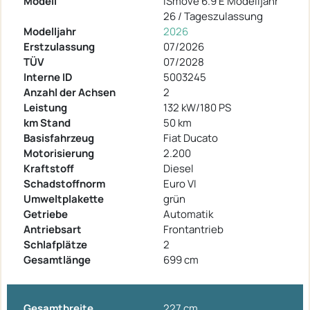
Modell
iSmove 6.9 E Modelljahr
26 / Tageszulassung
Modelljahr
2026
Erstzulassung
07/2026
TÜV
07/2028
Interne ID
5003245
Anzahl der Achsen
2
Leistung
132 kW/180 PS
km Stand
50 km
Basisfahrzeug
Fiat Ducato
Motorisierung
2.200
Kraftstoff
Diesel
Schadstoffnorm
Euro VI
Umweltplakette
grün
Getriebe
Automatik
Antriebsart
Frontantrieb
Schlafplätze
2
Gesamtlänge
699 cm
Gesamtbreite
227 cm