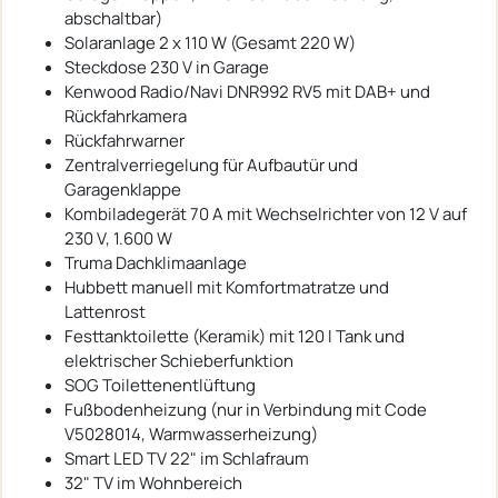
abschaltbar)
Solaranlage 2 x 110 W (Gesamt 220 W)
Steckdose 230 V in Garage
Kenwood Radio/Navi DNR992 RV5 mit DAB+ und
Rückfahrkamera
Rückfahrwarner
Zentralverriegelung für Aufbautür und
Garagenklappe
Kombiladegerät 70 A mit Wechselrichter von 12 V auf
230 V, 1.600 W
Truma Dachklimaanlage
Hubbett manuell mit Komfortmatratze und
Lattenrost
Festtanktoilette (Keramik) mit 120 l Tank und
elektrischer Schieberfunktion
SOG Toilettenentlüftung
Fußbodenheizung (nur in Verbindung mit Code
V5028014, Warmwasserheizung)
Smart LED TV 22" im Schlafraum
32" TV im Wohnbereich