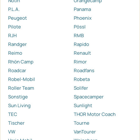
Notin
Orangecamp
P.L.A.
Panama
Peugeot
Phoenix
Pilote
Pössl
RJH
RMB
Randger
Rapido
Reimo
Renault
Rhön Camp
Rimor
Roadcar
Roadfans
Robel-Mobil
Robeta
Roller Team
Solifer
Sonstige
Spacecamper
Sun Living
Sunlight
TEC
THOR Motor Coach
Tischer
Tourne
VW
VanTourer