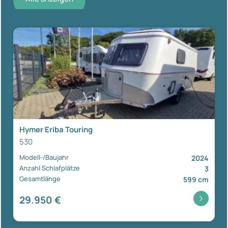
Hymer Eriba Touring
530
Modell-/Baujahr
2024
Anzahl Schlafplätze
3
Gesamtlänge
599 cm
29.950 €