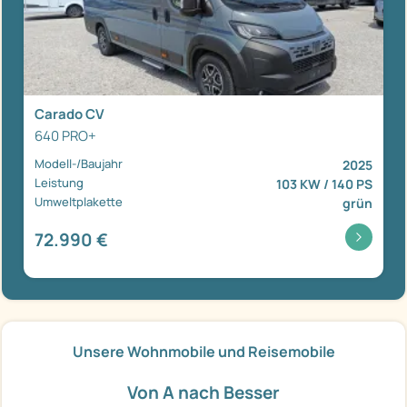
Carado CV
640 PRO+
Modell-/Baujahr
2025
Leistung
103 KW / 140 PS
Umweltplakette
grün
72.990 €
Unsere Wohnmobile und Reisemobile
Von A nach Besser