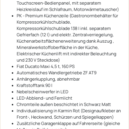
Touchscreen-Bedienpanel, mit separatem
Heizkreislauf im Schlafraum, Motorwärmetauscher)
PK - Premium Küchenzeile (Gastronormbehälter für
Kompressorkühlschublade,
Kompressorkühlschublade 138 l inkl. separatem
Gefrierfach (12 l) und elektr. Zentralverriegelung,
Küchenarbeitsflächenerweiterung dank Auszug ,
Mineralwerkstoffoberfläche in der Küche,
Elektrischer Küchenlift mit indirekter Beleuchtung
und 230 V Steckdose)
Fiat Ducato Maxi 4,5 t, 160 PS
Automatisches Wandlergetriebe ZF AT9
Anhängerkupplung, abnehmbar
Kraftstofftank 90 l
Nebelscheinwerfer in LED
LED-Abblend- und Fernlicht
Chromteile außen beschichtet in Schwarz Matt
Individualisierung in Karmin Rot (Designaufkleber an
Front-, Heckwand, Schürzen und Spiegelkappen)
Zusätzliche Garagenklappe auf Fahrerseite (gleiche