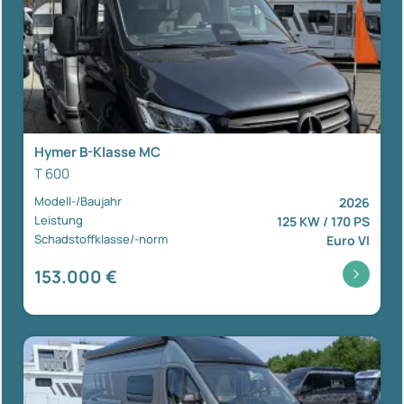
Hymer B-Klasse MC
T 600
Modell-/Baujahr
2026
Leistung
125 KW / 170 PS
Schadstoffklasse/-norm
Euro VI
153.000 €