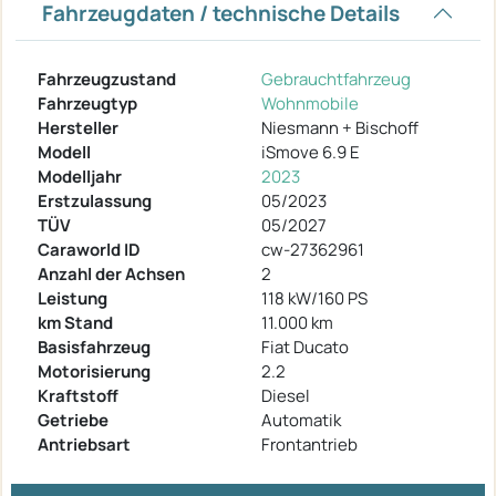
Fahrzeugdaten / technische Details
Fahrzeugzustand
Gebrauchtfahrzeug
Fahrzeugtyp
Wohnmobile
Hersteller
Niesmann + Bischoff
Modell
iSmove 6.9 E
Modelljahr
2023
Erstzulassung
05/2023
TÜV
05/2027
Caraworld ID
cw-27362961
Anzahl der Achsen
2
Leistung
118 kW/160 PS
km Stand
11.000 km
Basisfahrzeug
Fiat Ducato
Motorisierung
2.2
Kraftstoff
Diesel
Getriebe
Automatik
Antriebsart
Frontantrieb