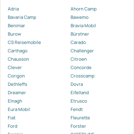
Adria
Ahorn Camp
Bavaria Camp
Bawemo
Benimar
Bravia Mobil
Burow
Bürstner
CS Reisemobile
Carado
Carthago
Challenger
Chausson
Citroen
Clever
Concorde
Corigon
Crosscamp
Dethleffs
Dovra
Dreamer
Eifelland
Elnagh
Etrusco
Eura Mobil
Fendt
Fiat
Fleurette
Ford
Forster