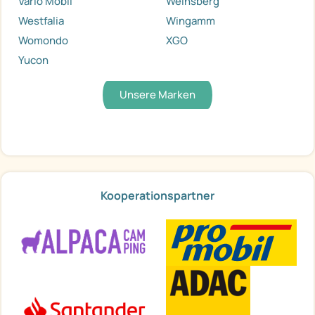
Vario Mobil
Weinsberg
Westfalia
Wingamm
Womondo
XGO
Yucon
Unsere Marken
Kooperationspartner