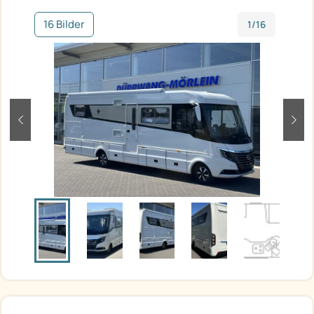
16 Bilder
1/16
zurück
weit