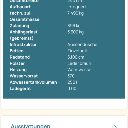
Gesamtbreite
240 cm
Aufbauart
Integriert
techn. zul.
7.490 kg
Gesamtmasse
Zuladung
899 kg
Anhängerlast
3.300 kg
(gebremst)
Infrastruktur
Aussendusche
Betten
Einzelbett
Radstand
5.100 cm
Polster
Leder braun
Heizung
Warmwasser
Wasservorrat
370 l
Abwassertankvolumen
250 l
Ladegerät
0.00
Ausstattungen