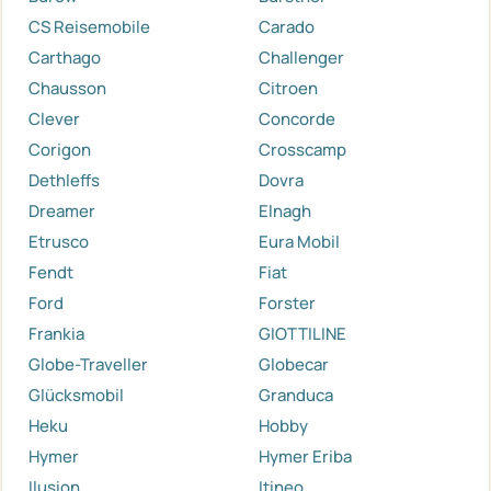
CS Reisemobile
Carado
Carthago
Challenger
Chausson
Citroen
Clever
Concorde
Corigon
Crosscamp
Dethleffs
Dovra
Dreamer
Elnagh
Etrusco
Eura Mobil
Fendt
Fiat
Ford
Forster
Frankia
GIOTTILINE
Globe-Traveller
Globecar
Glücksmobil
Granduca
Heku
Hobby
Hymer
Hymer Eriba
Ilusion
Itineo