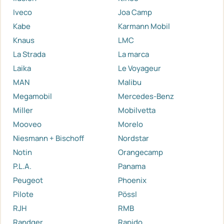
Iveco
Joa Camp
Kabe
Karmann Mobil
Knaus
LMC
La Strada
La marca
Laika
Le Voyageur
MAN
Malibu
Megamobil
Mercedes-Benz
Miller
Mobilvetta
Mooveo
Morelo
Niesmann + Bischoff
Nordstar
Notin
Orangecamp
P.L.A.
Panama
Peugeot
Phoenix
Pilote
Pössl
RJH
RMB
Randger
Rapido