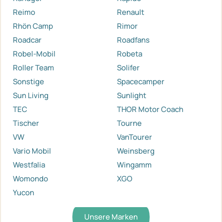
Reimo
Renault
Rhön Camp
Rimor
Roadcar
Roadfans
Robel-Mobil
Robeta
Roller Team
Solifer
Sonstige
Spacecamper
Sun Living
Sunlight
TEC
THOR Motor Coach
Tischer
Tourne
VW
VanTourer
Vario Mobil
Weinsberg
Westfalia
Wingamm
Womondo
XGO
Yucon
Unsere Marken