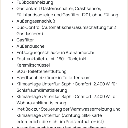
Fußbodenheizung
Gastank mit Gasfernschalter, Crashsensor,
Füllstandsanzeige und Gasfilter, 120 l, ohne Füllung
Außengasanschluß
Duo Control (Automatische Gasumschaltung für 2
Gasflaschen)
Gasfilter
Außendusche
Entsorgungsschlauch in Aufnahmerohr
Festtanktoilette mit 160-l-Tank, inkl.
Keramikschüssel
SOG-Toilettenentlüftung
Handtuchheizkörper in Toilettenraum
Klimaanlage Unterflur, Saphir Comfort, 2.400 W, für
Schlafraumklimatisierung
Klimaanlage Unterflur, Saphir Comfort, 2.400 W, für
Wohnraumklimatisierung
Inet Box zur Steuerung der Warmwasserheizung und
Klimaanlage Unterflur. (Achtung: SIM-Karte
erforderlich, die nicht im Preis enthalten ist)
Akzentbeleuchtung an Mediatower, dimmbar