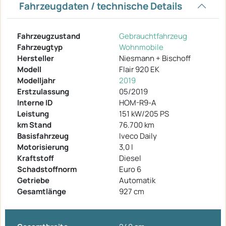
Fahrzeugdaten / technische Details
Fahrzeugzustand
Gebrauchtfahrzeug
Fahrzeugtyp
Wohnmobile
Hersteller
Niesmann + Bischoff
Modell
Flair 920 EK
Modelljahr
2019
Erstzulassung
05/2019
Interne ID
HOM-R9-A
Leistung
151 kW/205 PS
km Stand
76.700 km
Basisfahrzeug
Iveco Daily
Motorisierung
3,0 l
Kraftstoff
Diesel
Schadstoffnorm
Euro 6
Getriebe
Automatik
Gesamtlänge
927 cm