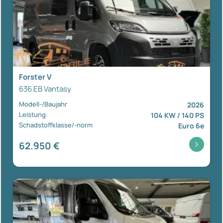
Forster V
636 EB Vantasy
Modell-/Baujahr
2026
Leistung
104 KW / 140 PS
Schadstoffklasse/-norm
Euro 6e
62.950 €