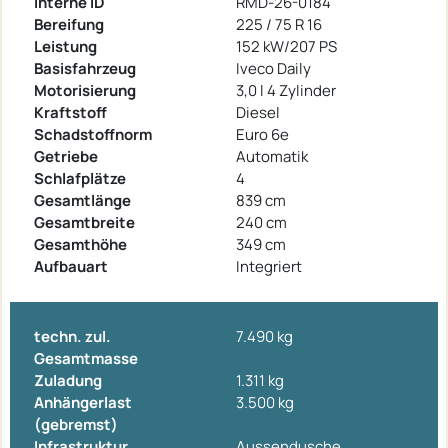
Interne ID
RMD-26-0184
Bereifung
225 / 75 R 16
Leistung
152 kW/207 PS
Basisfahrzeug
Iveco Daily
Motorisierung
3,0 l 4 Zylinder
Kraftstoff
Diesel
Schadstoffnorm
Euro 6e
Getriebe
Automatik
Schlafplätze
4
Gesamtlänge
839 cm
Gesamtbreite
240 cm
Gesamthöhe
349 cm
Aufbauart
Integriert
techn. zul.
7.490 kg
Gesamtmasse
Zuladung
1.311 kg
Anhängerlast
3.500 kg
(gebremst)
Infrastruktur
Aussendusche