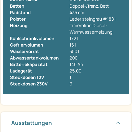
Betten
Doppel-/franz. Bett
Radstand
435 cm
Polster
Leder steingrau #1881
Heizung
Timerbline Diesel-
Warmwasserheizung
Kühlschrankvolumen
172 l
Gefriervolumen
15 l
Wasservorrat
300 l
Abwassertankvolumen
200 l
Batteriekapazität
140 Ah
Ladegerät
25.00
Steckdosen 12V
1
Steckdosen 230V
9
Ausstattungen