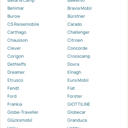
Bavaria Camp
Bawemo
Benimar
Bravia Mobil
Burow
Bürstner
CS Reisemobile
Carado
Carthago
Challenger
Chausson
Citroen
Clever
Concorde
Corigon
Crosscamp
Dethleffs
Dovra
Dreamer
Elnagh
Etrusco
Eura Mobil
Fendt
Fiat
Ford
Forster
Frankia
GIOTTILINE
Globe-Traveller
Globecar
Glücksmobil
Granduca