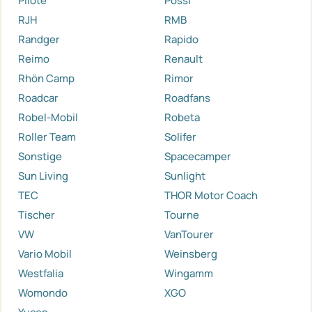
Pilote
Pössl
RJH
RMB
Randger
Rapido
Reimo
Renault
Rhön Camp
Rimor
Roadcar
Roadfans
Robel-Mobil
Robeta
Roller Team
Solifer
Sonstige
Spacecamper
Sun Living
Sunlight
TEC
THOR Motor Coach
Tischer
Tourne
VW
VanTourer
Vario Mobil
Weinsberg
Westfalia
Wingamm
Womondo
XGO