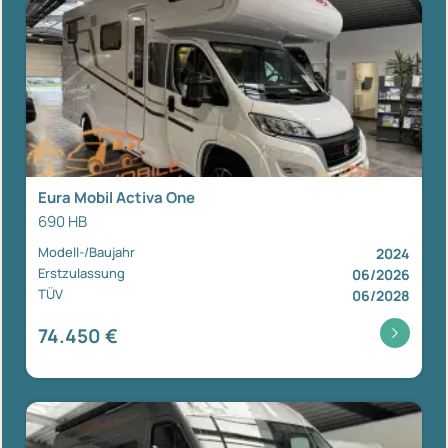
Eura Mobil Activa One
690 HB
Modell-/Baujahr
2024
Erstzulassung
06/2026
TÜV
06/2028
74.450 €