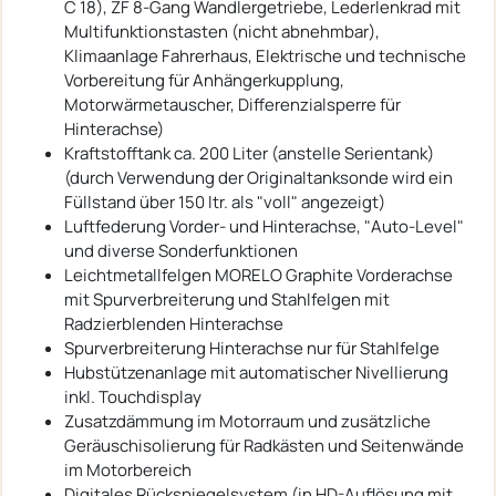
C 18), ZF 8-Gang Wandlergetriebe, Lederlenkrad mit
Multifunktionstasten (nicht abnehmbar),
Klimaanlage Fahrerhaus, Elektrische und technische
Vorbereitung für Anhängerkupplung,
Motorwärmetauscher, Differenzialsperre für
Hinterachse)
Kraftstofftank ca. 200 Liter (anstelle Serientank)
(durch Verwendung der Originaltanksonde wird ein
Füllstand über 150 ltr. als "voll" angezeigt)
Luftfederung Vorder- und Hinterachse, "Auto-Level"
und diverse Sonderfunktionen
Leichtmetallfelgen MORELO Graphite Vorderachse
mit Spurverbreiterung und Stahlfelgen mit
Radzierblenden Hinterachse
Spurverbreiterung Hinterachse nur für Stahlfelge
Hubstützenanlage mit automatischer Nivellierung
inkl. Touchdisplay
Zusatzdämmung im Motorraum und zusätzliche
Geräuschisolierung für Radkästen und Seitenwände
im Motorbereich
Digitales Rückspiegelsystem (in HD-Auflösung mit