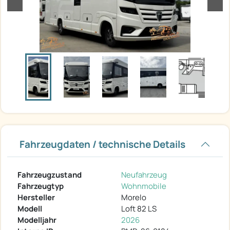
zurück
weit
Fahrzeugdaten / technische Details
Fahrzeugzustand
Neufahrzeug
Fahrzeugtyp
Wohnmobile
Hersteller
Morelo
Modell
Loft 82 LS
Modelljahr
2026