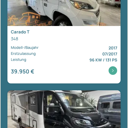
Carado T
348
Modell-/Baujahr
2017
Erstzulassung
07/2017
Leistung
96 KW / 131 PS
39.950 €