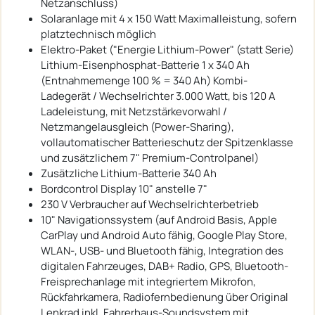
Netzanschluss)
Solaranlage mit 4 x 150 Watt Maximalleistung, sofern
platztechnisch möglich
Elektro-Paket ("Energie Lithium-Power" (statt Serie)
Lithium-Eisenphosphat-Batterie 1 x 340 Ah
(Entnahmemenge 100 % = 340 Ah) Kombi-
Ladegerät / Wechselrichter 3.000 Watt, bis 120 A
Ladeleistung, mit Netzstärkevorwahl /
Netzmangelausgleich (Power-Sharing),
vollautomatischer Batterieschutz der Spitzenklasse
und zusätzlichem 7" Premium-Controlpanel)
Zusätzliche Lithium-Batterie 340 Ah
Bordcontrol Display 10" anstelle 7"
230 V Verbraucher auf Wechselrichterbetrieb
10" Navigationssystem (auf Android Basis, Apple
CarPlay und Android Auto fähig, Google Play Store,
WLAN-, USB- und Bluetooth fähig, Integration des
digitalen Fahrzeuges, DAB+ Radio, GPS, Bluetooth-
Freisprechanlage mit integriertem Mikrofon,
Rückfahrkamera, Radiofernbedienung über Original
Lenkrad inkl. Fahrerhaus-Soundsystem mit