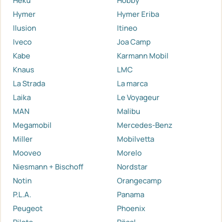
Heku
Hobby
Hymer
Hymer Eriba
Ilusion
Itineo
Iveco
Joa Camp
Kabe
Karmann Mobil
Knaus
LMC
La Strada
La marca
Laika
Le Voyageur
MAN
Malibu
Megamobil
Mercedes-Benz
Miller
Mobilvetta
Mooveo
Morelo
Niesmann + Bischoff
Nordstar
Notin
Orangecamp
P.L.A.
Panama
Peugeot
Phoenix