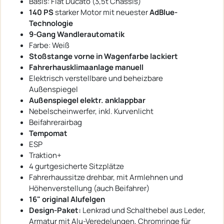
Basis: Fiat Ducato (3,5t Chassis)
140 PS
starker Motor mit neuester
AdBlue-
Technologie
9-Gang Wandlerautomatik
Farbe: Weiß
Stoßstange vorne in Wagenfarbe lackiert
Fahrerhausklimaanlage manuell
Elektrisch verstellbare und beheizbare
Außenspiegel
Außenspiegel elektr. anklappbar
Nebelscheinwerfer, inkl. Kurvenlicht
Beifahrerairbag
Tempomat
ESP
Traktion+
4 gurtgesicherte Sitzplätze
Fahrerhaussitze drehbar, mit Armlehnen und
Höhenverstellung (auch Beifahrer)
16" original Alufelgen
Design-Paket:
Lenkrad und Schalthebel aus Leder,
Armatur mit Alu-Veredelungen, Chromringe für