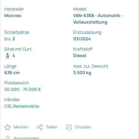
Hersteller
Modell
Mooveo
VAN-63EB - Automatik -
Vollausstattung
Schlafplätze
Erstzulassung
2
03/2024
Sitze mit Gurt
Kraftstoff
4
Diesel
Länge
max. zul. Gewicht
636 cm
3.500 kg
Preisbereich
50.000 - 75.000 €
Händler
CSL Reisemobile
Merken
Teilen
Drucken
Beanstanden