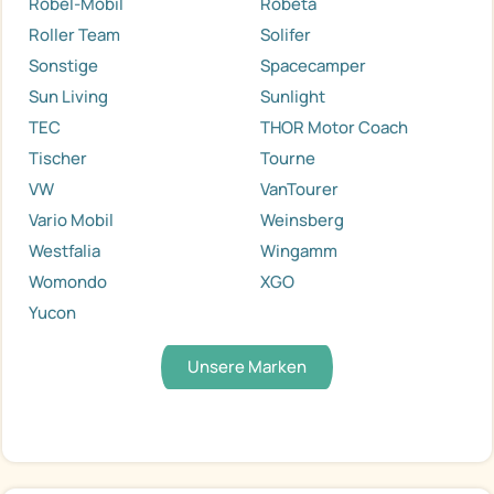
Robel-Mobil
Robeta
Roller Team
Solifer
Sonstige
Spacecamper
Sun Living
Sunlight
TEC
THOR Motor Coach
Tischer
Tourne
VW
VanTourer
Vario Mobil
Weinsberg
Westfalia
Wingamm
Womondo
XGO
Yucon
Unsere Marken