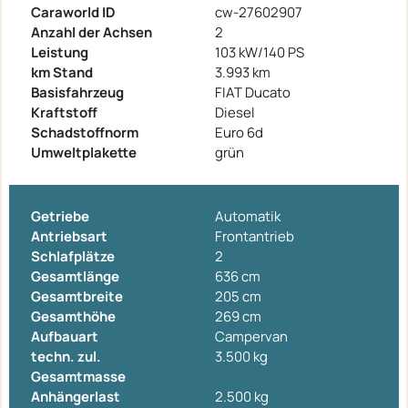
Caraworld ID
cw-27602907
Anzahl der Achsen
2
Leistung
103 kW/140 PS
km Stand
3.993 km
Basisfahrzeug
FIAT Ducato
Kraftstoff
Diesel
Schadstoffnorm
Euro 6d
Umweltplakette
grün
Getriebe
Automatik
Antriebsart
Frontantrieb
Schlafplätze
2
Gesamtlänge
636 cm
Gesamtbreite
205 cm
Gesamthöhe
269 cm
Aufbauart
Campervan
techn. zul.
3.500 kg
Gesamtmasse
Anhängerlast
2.500 kg