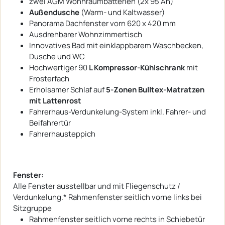
zwei AGM Wohnraumbatterien (2x 95 Ah)
Außendusche
(Warm- und Kaltwasser)
Panorama Dachfenster vorn 620 x 420 mm
Ausdrehbarer Wohnzimmertisch
Innovatives Bad mit einklappbarem Waschbecken,
Dusche und WC
Hochwertiger 90
L Kompressor-Kühlschrank
mit
Frosterfach
Erholsamer Schlaf auf
5-Zonen Bulltex-Matratzen
mit Lattenrost
Fahrerhaus-Verdunkelung-System inkl. Fahrer- und
Beifahrertür
Fahrerhausteppich
Fenster:
Alle Fenster ausstellbar und mit Fliegenschutz /
Verdunkelung.* Rahmenfenster seitlich vorne links bei
Sitzgruppe
Rahmenfenster seitlich vorne rechts in Schiebetür