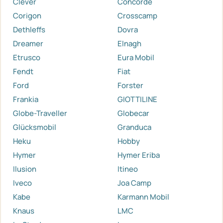
Clever
Concorde
Corigon
Crosscamp
Dethleffs
Dovra
Dreamer
Elnagh
Etrusco
Eura Mobil
Fendt
Fiat
Ford
Forster
Frankia
GIOTTILINE
Globe-Traveller
Globecar
Glücksmobil
Granduca
Heku
Hobby
Hymer
Hymer Eriba
Ilusion
Itineo
Iveco
Joa Camp
Kabe
Karmann Mobil
Knaus
LMC