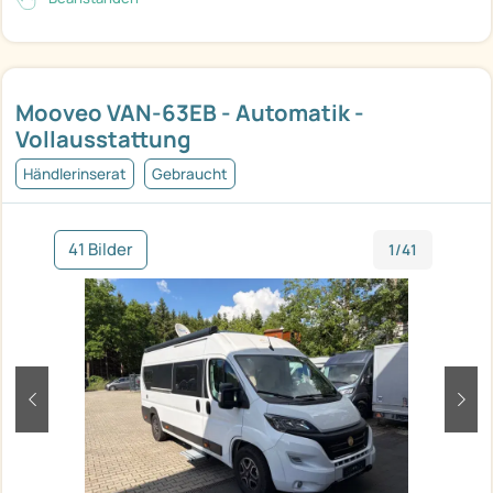
Mooveo VAN-63EB - Automatik -
Vollausstattung
Händlerinserat
Gebraucht
41 Bilder
1/41
zurück
weit