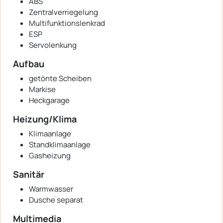
ABS
Zentralverriegelung
Multifunktionslenkrad
ESP
Servolenkung
Aufbau
getönte Scheiben
Markise
Heckgarage
Heizung/Klima
Klimaanlage
Standklimaanlage
Gasheizung
Sanitär
Warmwasser
Dusche separat
Multimedia