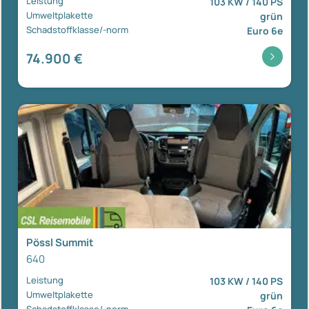
Leistung
103 KW / 140 PS
Umweltplakette
grün
Schadstoffklasse/-norm
Euro 6e
74.900 €
Pössl Summit
640
Leistung
103 KW / 140 PS
Umweltplakette
grün
Schadstoffklasse/-norm