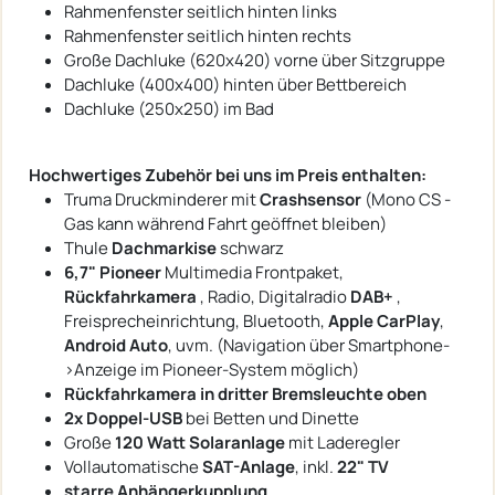
Rahmenfenster seitlich hinten links
Rahmenfenster seitlich hinten rechts
Große Dachluke (620x420) vorne über Sitzgruppe
Dachluke (400x400) hinten über Bettbereich
Dachluke (250x250) im Bad
Hochwertiges Zubehör bei uns im Preis enthalten:
Truma Druckminderer mit
Crashsensor
(Mono CS -
Gas kann während Fahrt geöffnet bleiben)
Thule
Dachmarkise
schwarz
6,7" Pioneer
Multimedia Frontpaket,
Rückfahrkamera
, Radio, Digitalradio
DAB+
,
Freisprecheinrichtung, Bluetooth,
Apple CarPlay
,
Android Auto
, uvm. (Navigation über Smartphone-
>Anzeige im Pioneer-System möglich)
Rückfahrkamera in dritter Bremsleuchte oben
2x Doppel-USB
bei Betten und Dinette
Große
120 Watt Solaranlage
mit Laderegler
Vollautomatische
SAT-Anlage
, inkl.
22" TV
starre Anhängerkupplung