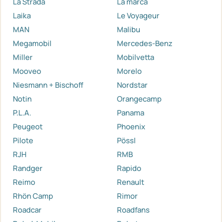
La Strada
La marca
Laika
Le Voyageur
MAN
Malibu
Megamobil
Mercedes-Benz
Miller
Mobilvetta
Mooveo
Morelo
Niesmann + Bischoff
Nordstar
Notin
Orangecamp
P.L.A.
Panama
Peugeot
Phoenix
Pilote
Pössl
RJH
RMB
Randger
Rapido
Reimo
Renault
Rhön Camp
Rimor
Roadcar
Roadfans