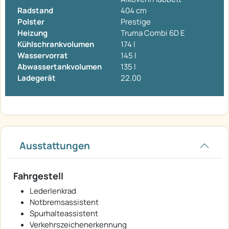
Radstand
404 cm
Polster
Prestige
Heizung
Truma Combi 6D E
Kühlschrankvolumen
174 l
Wasservorrat
145 l
Abwassertankvolumen
135 l
Ladegerät
22.00
Ausstattungen
Fahrgestell
Lederlenkrad
Notbremsassistent
Spurhalteassistent
Verkehrszeichenerkennung