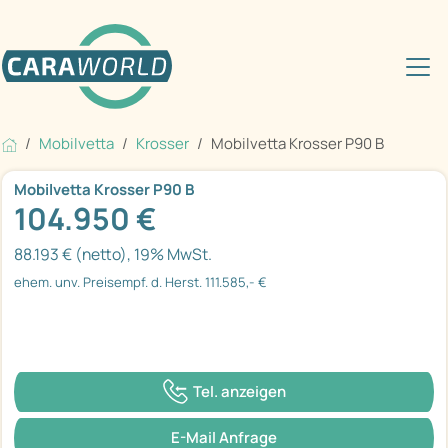
Mobilvetta
Krosser
Mobilvetta Krosser P90 B
Mobilvetta Krosser P90 B
104.950 €
88.193 € (netto), 19% MwSt.
ehem. unv. Preisempf. d. Herst. 111.585,- €
Tel. anzeigen
E-Mail Anfrage