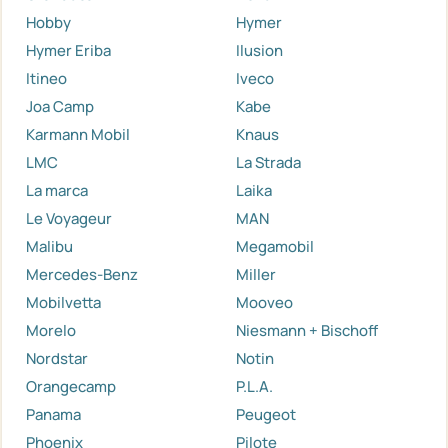
Hobby
Hymer
Hymer Eriba
Ilusion
Itineo
Iveco
Joa Camp
Kabe
Karmann Mobil
Knaus
LMC
La Strada
La marca
Laika
Le Voyageur
MAN
Malibu
Megamobil
Mercedes-Benz
Miller
Mobilvetta
Mooveo
Morelo
Niesmann + Bischoff
Nordstar
Notin
Orangecamp
P.L.A.
Panama
Peugeot
Phoenix
Pilote