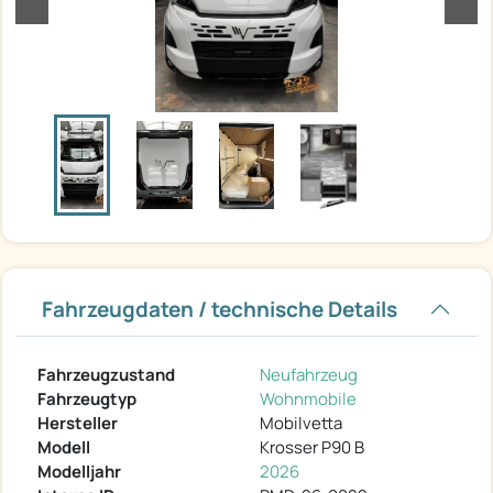
zurück
weit
Fahrzeugdaten / technische Details
Fahrzeugzustand
Neufahrzeug
Fahrzeugtyp
Wohnmobile
Hersteller
Mobilvetta
Modell
Krosser P90 B
Modelljahr
2026