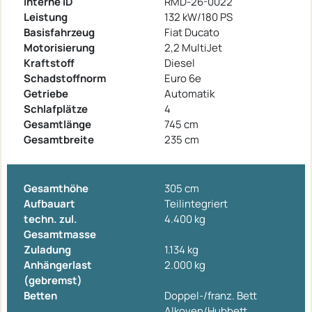
Interne ID
RMD-26-0022
Leistung
132 kW/180 PS
Basisfahrzeug
Fiat Ducato
Motorisierung
2,2 MultiJet
Kraftstoff
Diesel
Schadstoffnorm
Euro 6e
Getriebe
Automatik
Schlafplätze
4
Gesamtlänge
745 cm
Gesamtbreite
235 cm
Gesamthöhe
305 cm
Aufbauart
Teilintegriert
techn. zul.
4.400 kg
Gesamtmasse
Zuladung
1.134 kg
Anhängerlast
2.000 kg
(gebremst)
Betten
Doppel-/franz. Bett
Alkoven/Hubbett