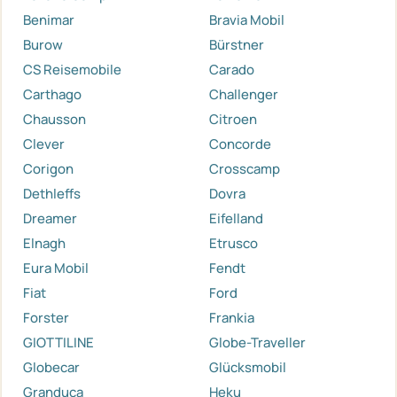
Benimar
Bravia Mobil
Burow
Bürstner
CS Reisemobile
Carado
Carthago
Challenger
Chausson
Citroen
Clever
Concorde
Corigon
Crosscamp
Dethleffs
Dovra
Dreamer
Eifelland
Elnagh
Etrusco
Eura Mobil
Fendt
Fiat
Ford
Forster
Frankia
GIOTTILINE
Globe-Traveller
Globecar
Glücksmobil
Granduca
Heku