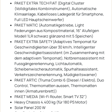
PAKET EXTRA TECH FIAT (Digital Cluster
(Volldigitales Kombiinstrument), Automatische
Klimaanlage, Kabelloses Ladegerät für Smartphone,
Full LED Hauptscheinwerfer)
PAKET MATIC (Automatikgetriebe, Light
Federungen aus Kompositmaterial, 16" Alufelgen
Modell 1LR schwarz glänzend mit 5 Speichen)
PAKET EXTRA SAFETY (Adaptives Tempomat für
Geschwindigkeiten über 30 km/h, Intelligenter
Geschwindigkeitsassistent (im Zusammenhang mit
dem adaptivem Tempomat), Notbremsassistent mit
Fussgängererkennung, Lichtautomatik,
Scheibenwischerautomatik, Spurhalteassistent,
Verkehrszeichenerkennung, Müdigkeitswarner)
PAKET ARTIC (Truma Combi 6 (Diesel / Elektro), Duo
Control, Thermomatten aussen, Thermomatten
innen (Armaturenbrett))
PAKET MEDIA (Wi-Fi Router, Smart TV 32")
Heavy Chassis 4.400 kg (für 180 PS Motor)
Solar Panel 200 W