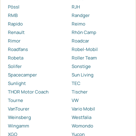
Pössl
RJH
RMB
Randger
Rapido
Reimo
Renault
Rhön Camp
Rimor
Roadcar
Roadfans
Robel-Mobil
Robeta
Roller Team
Solifer
Sonstige
Spacecamper
Sun Living
Sunlight
TEC
THOR Motor Coach
Tischer
Tourne
VW
VanTourer
Vario Mobil
Weinsberg
Westfalia
Wingamm
Womondo
XGO
Yucon