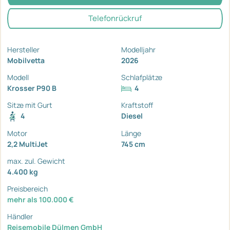
Telefonrückruf
Hersteller
Modelljahr
Mobilvetta
2026
Modell
Schlafplätze
Krosser P90 B
4
Sitze mit Gurt
Kraftstoff
4
Diesel
Motor
Länge
2,2 MultiJet
745 cm
max. zul. Gewicht
4.400 kg
Preisbereich
mehr als 100.000 €
Händler
Reisemobile Dülmen GmbH