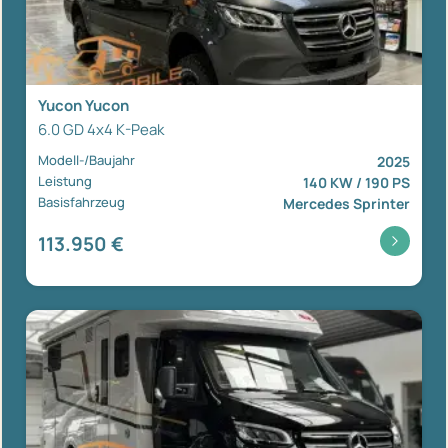
Yucon Yucon
6.0 GD 4x4 K-Peak
Modell-/Baujahr
2025
Leistung
140 KW / 190 PS
Basisfahrzeug
Mercedes Sprinter
113.950 €