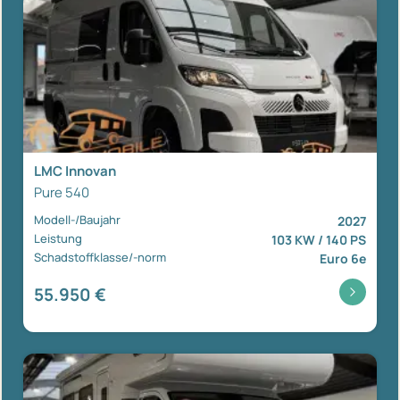
LMC Innovan
Pure 540
Modell-/Baujahr
2027
Leistung
103 KW / 140 PS
Schadstoffklasse/-norm
Euro 6e
55.950 €