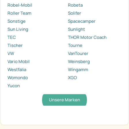
Robel-Mobil
Robeta
Roller Team
Solifer
Sonstige
Spacecamper
Sun Living
Sunlight
TEC
THOR Motor Coach
Tischer
Tourne
VW
VanTourer
Vario Mobil
Weinsberg
Westfalia
Wingamm
Womondo
XGO
Yucon
Unsere Marken