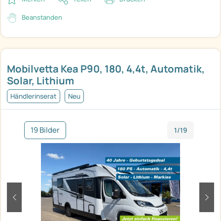
Beanstanden
Mobilvetta Kea P90, 180, 4,4t, Automatik,
Solar, Lithium
Händlerinserat
Neu
19 Bilder
1/19
zurück
weit