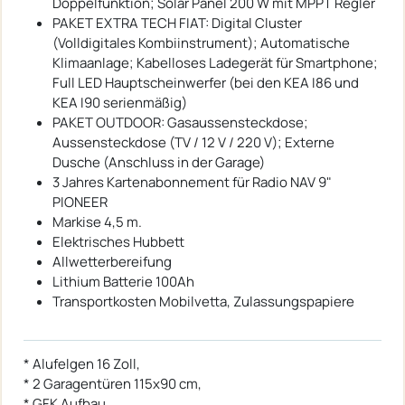
Doppelfunktion; Solar Panel 200 W mit MPPT Regler
PAKET EXTRA TECH FIAT: Digital Cluster
(Volldigitales Kombiinstrument); Automatische
Klimaanlage; Kabelloses Ladegerät für Smartphone;
Full LED Hauptscheinwerfer (bei den KEA I86 und
KEA I90 serienmäßig)
PAKET OUTDOOR: Gasaussensteckdose;
Aussensteckdose (TV / 12 V / 220 V); Externe
Dusche (Anschluss in der Garage)
3 Jahres Kartenabonnement für Radio NAV 9"
PIONEER
Markise 4,5 m.
Elektrisches Hubbett
Allwetterbereifung
Lithium Batterie 100Ah
Transportkosten Mobilvetta, Zulassungspapiere
* Alufelgen 16 Zoll,
* 2 Garagentüren 115x90 cm,
* GFK Aufbau,