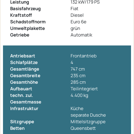
Leistung
132 kW/179 PS
Basisfahrzeug
Fiat
Kraftstoff
Diesel
Schadstoffnorm
Euro 6e
Umweltplakette
grün
Getriebe
Automatik
Antriebsart
Frontantrieb
Schlafplätze
4
Gesamtlänge
747 cm
Gesamtbreite
235 cm
Gesamthöhe
285 cm
Aufbauart
Teilintegriert
techn. zul.
4.400 kg
Gesamtmasse
Infrastruktur
Küche
separate Dusche
Sitzgruppe
Mittelsitzgruppe
Betten
Queensbett