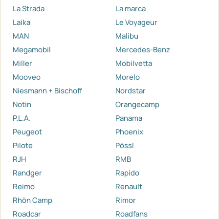
La Strada
La marca
Laika
Le Voyageur
MAN
Malibu
Megamobil
Mercedes-Benz
Miller
Mobilvetta
Mooveo
Morelo
Niesmann + Bischoff
Nordstar
Notin
Orangecamp
P.L.A.
Panama
Peugeot
Phoenix
Pilote
Pössl
RJH
RMB
Randger
Rapido
Reimo
Renault
Rhön Camp
Rimor
Roadcar
Roadfans