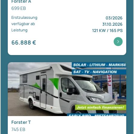
Forster A
699 EB
Erstzulassung
03/2026
verfügbar ab
31.10.2026
Leistung
121 KW / 165 PS
66.888 €
Forster T
745 EB