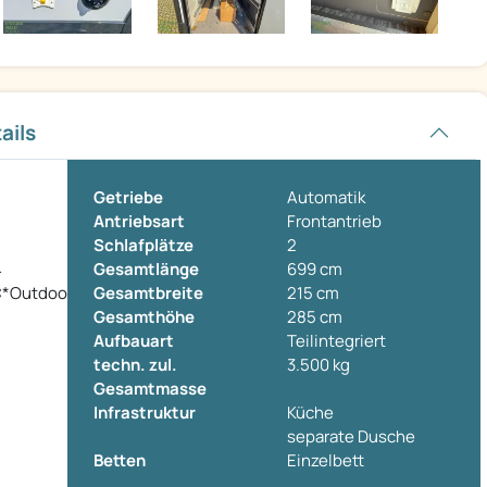
ails
Getriebe
Automatik
Antriebsart
Frontantrieb
Schlafplätze
2
4
Gesamtlänge
699 cm
*Outdoor...
Gesamtbreite
215 cm
Gesamthöhe
285 cm
Aufbauart
Teilintegriert
techn. zul.
3.500 kg
Gesamtmasse
Infrastruktur
Küche
separate Dusche
Betten
Einzelbett