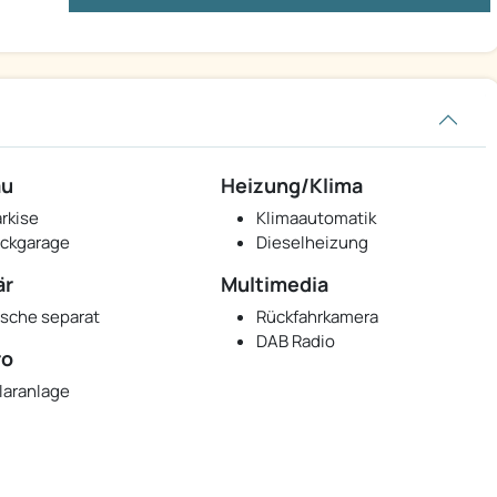
au
Heizung/Klima
rkise
Klimaautomatik
ckgarage
Dieselheizung
är
Multimedia
sche separat
Rückfahrkamera
DAB Radio
ro
laranlage