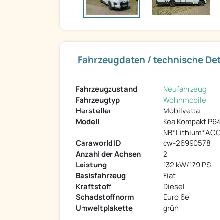
Fahrzeugdaten / technische Det
Fahrzeugzustand
Neufahrzeug
Fahrzeugtyp
Wohnmobile
Hersteller
Mobilvetta
Modell
Kea Kompakt P6
NB*Lithium*ACC
Caraworld ID
cw-26990578
Anzahl der Achsen
2
Leistung
132 kW/179 PS
Basisfahrzeug
Fiat
Kraftstoff
Diesel
Schadstoffnorm
Euro 6e
Umweltplakette
grün