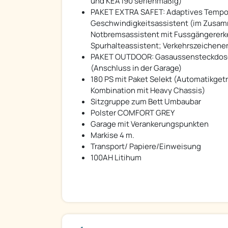
und KEA I90 serienmäßig)
PAKET EXTRA SAFET: Adaptives Tempoma
Geschwindigkeitsassistent (im Zusa
Notbremsassistent mit Fussgängererk
Spurhalteassistent; Verkehrszeichen
PAKET OUTDOOR: Gasaussensteckdose; 
(Anschluss in der Garage)
180 PS mit Paket Selekt (Automatikget
Kombination mit Heavy Chassis)
Sitzgruppe zum Bett Umbaubar
Polster COMFORT GREY
Garage mit Verankerungspunkten
Markise 4 m.
Transport/ Papiere/Einweisung
100AH Litihum