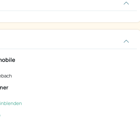
mobile
nbach
ner
 einblenden
e