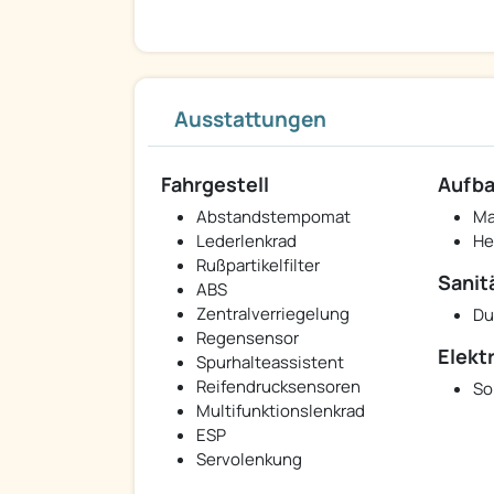
Ausstattungen
Fahrgestell
Aufb
Abstandstempomat
Ma
Lederlenkrad
He
Rußpartikelfilter
Sanit
ABS
Zentralverriegelung
Du
Regensensor
Elekt
Spurhalteassistent
Reifendrucksensoren
So
Multifunktionslenkrad
ESP
Servolenkung