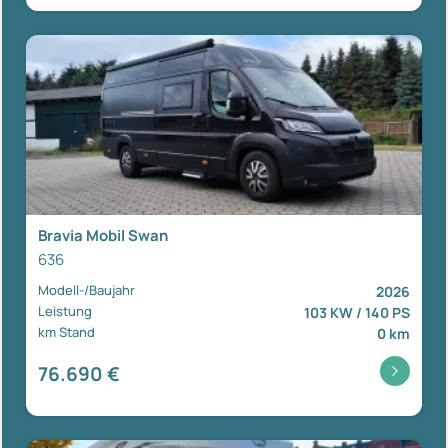
Bravia Mobil Swan
636
Modell-/Baujahr
2026
Leistung
103 KW / 140 PS
km Stand
0 km
76.690 €