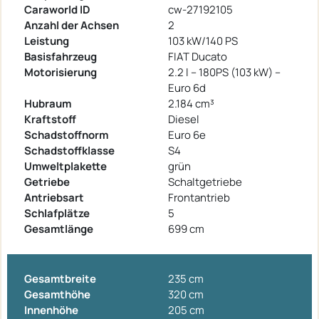
Caraworld ID
cw-27192105
Anzahl der Achsen
2
Leistung
103 kW/140 PS
Basisfahrzeug
FIAT Ducato
Motorisierung
2.2 l – 180PS (103 kW) –
Euro 6d
Hubraum
2.184 cm³
Kraftstoff
Diesel
Schadstoffnorm
Euro 6e
Schadstoffklasse
S4
Umweltplakette
grün
Getriebe
Schaltgetriebe
Antriebsart
Frontantrieb
Schlafplätze
5
Gesamtlänge
699 cm
Gesamtbreite
235 cm
Gesamthöhe
320 cm
Innenhöhe
205 cm