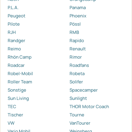
P.L.A.
Panama
Peugeot
Phoenix
Pilote
Pössl
RJH
RMB
Randger
Rapido
Reimo
Renault
Rhön Camp
Rimor
Roadcar
Roadfans
Robel-Mobil
Robeta
Roller Team
Solifer
Sonstige
Spacecamper
Sun Living
Sunlight
TEC
THOR Motor Coach
Tischer
Tourne
VW
VanTourer
Vario Mobil
Weinsberg