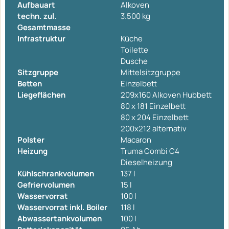
Aufbauart
Alkoven
techn. zul.
3.500 kg
Gesamtmasse
Infrastruktur
Küche
Toilette
Dusche
Sitzgruppe
Mittelsitzgruppe
Betten
Einzelbett
Liegeflächen
209x160 Alkoven Hubbett
80 x 181 Einzelbett
80 x 204 Einzelbett
200x212 alternativ
Polster
Macaron
Heizung
Truma Combi C4
Dieselheizung
Kühlschrankvolumen
137 l
Gefriervolumen
15 l
Wasservorrat
100 l
Wasservorrat inkl. Boiler
118 l
Abwassertankvolumen
100 l