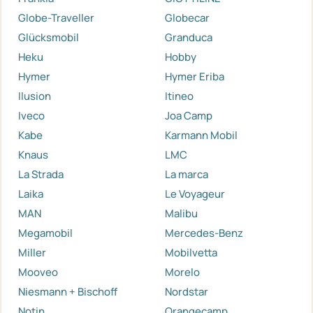
Globe-Traveller
Globecar
Glücksmobil
Granduca
Heku
Hobby
Hymer
Hymer Eriba
Ilusion
Itineo
Iveco
Joa Camp
Kabe
Karmann Mobil
Knaus
LMC
La Strada
La marca
Laika
Le Voyageur
MAN
Malibu
Megamobil
Mercedes-Benz
Miller
Mobilvetta
Mooveo
Morelo
Niesmann + Bischoff
Nordstar
Notin
Orangecamp