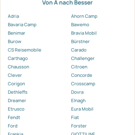
Von A nach Besser
Adria
Ahorn Camp
Bavaria Camp
Bawemo
Benimar
Bravia Mobil
Burow
Bürstner
CS Reisemobile
Carado
Carthago
Challenger
Chausson
Citroen
Clever
Concorde
Corigon
Crosscamp
Dethleffs
Dovra
Dreamer
Elnagh
Etrusco
Eura Mobil
Fendt
Fiat
Ford
Forster
Frankia
GIOTTILINE