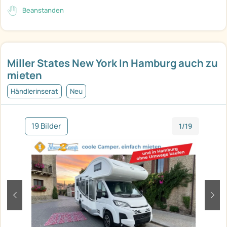
Beanstanden
Miller States New York In Hamburg auch zu
mieten
Händlerinserat
Neu
19 Bilder
1/19
zurück
weit