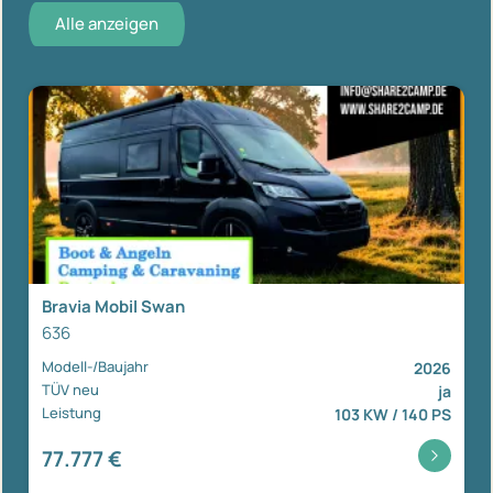
Alle anzeigen
Bravia Mobil Swan
636
Modell-/Baujahr
2026
TÜV neu
ja
Leistung
103 KW / 140 PS
77.777 €