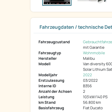
Fahrzeugdaten / technische Det
Fahrzeugzustand
Gebrauchtfahrz
mit Garantie
Fahrzeugtyp
Wohnmobile
Hersteller
Malibu
Modell
Van diversity 60
Solar Lithium Sa
Modelljahr
2022
Erstzulassung
03/2022
Interne ID
B356
Anzahl der Achsen
2
Leistung
103 kW/140 PS
km Stand
56.800 km
Basisfahrzeug
Fiat Ducato