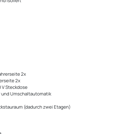
d isoliert
ahrerseite 2x
erseite 2x
0 V Steckdose
r und Umschaltautomatik
kstauraum (dadurch zwei Etagen)
a