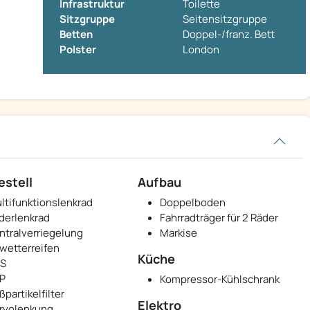
Infrastruktur
Toilette
Sitzgruppe
Seitensitzgruppe
Betten
Doppel-/franz. Bett
Polster
London
estell
Aufbau
ltifunktionslenkrad
Doppelboden
derlenkrad
Fahrradträger für 2 Räder
ntralverriegelung
Markise
lwetterreifen
Küche
S
P
Kompressor-Kühlschrank
ßpartikelfilter
Elektro
rvolenkung