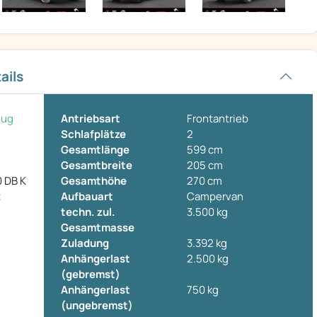
ails
eug
Antriebsart
Frontantrieb
Schlafplätze
2
Gesamtlänge
599 cm
Gesamtbreite
205 cm
0 DB K
Gesamthöhe
270 cm
t
Aufbauart
Campervan
techn. zul.
3.500 kg
Gesamtmasse
Zuladung
3.392 kg
Anhängerlast
2.500 kg
(gebremst)
Anhängerlast
750 kg
(ungebremst)