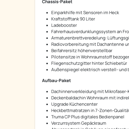
Chassis-Paket
Einparkhilfe mit Sensoren im Heck
Kraftstofftank 90 Liter
Ladebooster
Fahrerhausverdunklungssystem an Fro
Armaturenbrettveredelung: Lüftungsgi
Radiovorbereitung mit Dachantenne un
Beifahrersitz höhenverstellbar
Pilotensitze in Wohnraumstoff bezogen
Fliegenschutzgitter hinter Schiebetür
Außenspiegel elektrisch verstell- und
Aufbau-Paket
Dachinnenverkleidung mit Mikrofaser-
Deckenbaldachin Wohnraum mit indir
Upgrade Küchencenter
Heckbettmatratzen in 7-Zonen-Qualitä
Truma CP Plus digitales Bedienpanel
Verzurrsystem Gepäckraum