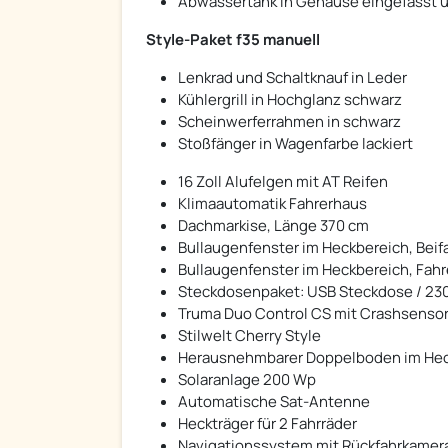
Abwassertank in Gehäuse eingefasst un
Style-Paket f35 manuell
Lenkrad und Schaltknauf in Leder
Kühlergrill in Hochglanz schwarz
Scheinwerferrahmen in schwarz
Stoßfänger in Wagenfarbe lackiert
16 Zoll Alufelgen mit AT Reifen
Klimaautomatik Fahrerhaus
Dachmarkise, Länge 370 cm
Bullaugenfenster im Heckbereich, Beif
Bullaugenfenster im Heckbereich, Fahr
Steckdosenpaket: USB Steckdose / 23
Truma Duo Control CS mit Crashsenso
Stilwelt Cherry Style
Herausnehmbarer Doppelboden im Hec
Solaranlage 200 Wp
Automatische Sat-Antenne
Heckträger für 2 Fahrräder
Navigationssystem mit Rückfahrkamer