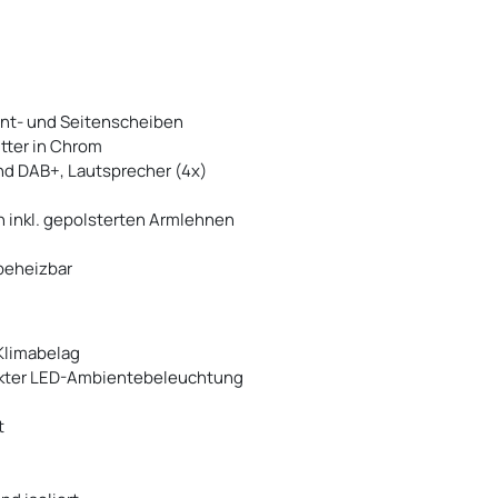
nt- und Seitenscheiben
tter in Chrom
d DAB+, Lautsprecher (4x)
 inkl. gepolsterten Armlehnen
 beheizbar
Klimabelag
ekter LED-Ambientebeleuchtung
t