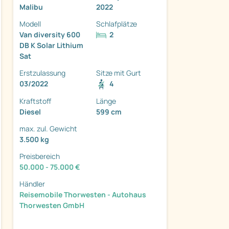
Malibu
2022
Modell
Schlafplätze
Van diversity 600
2
DB K Solar Lithium
Sat
ter
Erstzulassung
Sitze mit Gurt
03/2022
4
Kraftstoff
Länge
Diesel
599 cm
max. zul. Gewicht
3.500 kg
Preisbereich
50.000 - 75.000 €
Händler
Reisemobile Thorwesten - Autohaus
Thorwesten GmbH