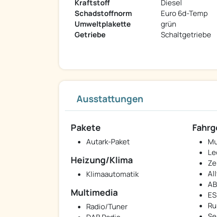
Kraftstoff
Diesel
Schadstoffnorm
Euro 6d-Temp
Umweltplakette
grün
Getriebe
Schaltgetriebe
Ausstattungen
Pakete
Fahrg
Autark-Paket
Mu
Le
Heizung/Klima
Ze
Al
Klimaautomatik
AB
Multimedia
ES
Ru
Radio/Tuner
Se