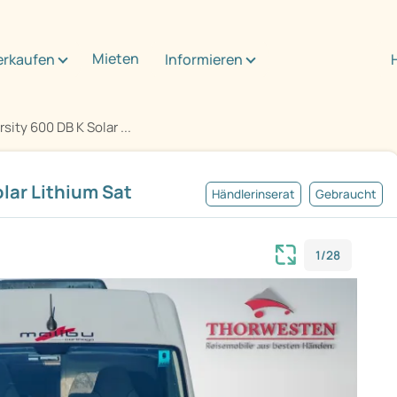
Mieten
erkaufen
Informieren
sity 600 DB K Solar ...
olar Lithium Sat
Händlerinserat
Gebraucht
1/28