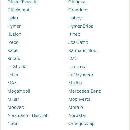
Globe-Traveller
Globecar
Glücksmobil
Granduca
Heku
Hobby
Hymer
Hymer Eriba
Ilusion
Itineo
Iveco
Joa Camp
Kabe
Karmann Mobil
Knaus
LMC
La Strada
La marca
Laika
Le Voyageur
MAN
Malibu
Megamobil
Mercedes-Benz
Miller
Mobilvetta
Mooveo
Morelo
Niesmann + Bischoff
Nordstar
Notin
Orangecamp