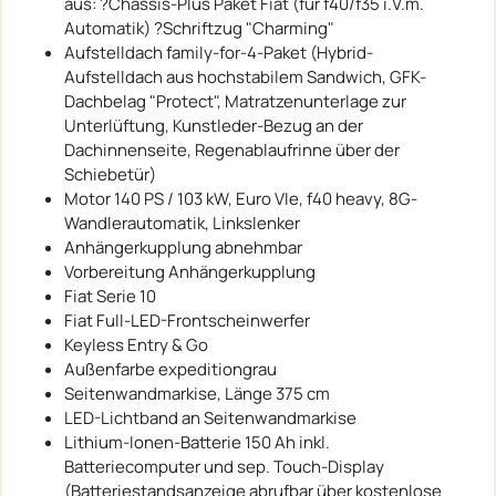
aus: ?Chassis-Plus Paket Fiat (für f40/f35 i.V.m.
Automatik) ?Schriftzug "Charming"
Aufstelldach family-for-4-Paket (Hybrid-
Aufstelldach aus hochstabilem Sandwich, GFK-
Dachbelag "Protect", Matratzenunterlage zur
Unterlüftung, Kunstleder-Bezug an der
Dachinnenseite, Regenablaufrinne über der
Schiebetür)
Motor 140 PS / 103 kW, Euro VIe, f40 heavy, 8G-
Wandlerautomatik, Linkslenker
Anhängerkupplung abnehmbar
Vorbereitung Anhängerkupplung
Fiat Serie 10
Fiat Full-LED-Frontscheinwerfer
Keyless Entry & Go
Außenfarbe expeditiongrau
Seitenwandmarkise, Länge 375 cm
LED-Lichtband an Seitenwandmarkise
Lithium-Ionen-Batterie 150 Ah inkl.
Batteriecomputer und sep. Touch-Display
(Batteriestandsanzeige abrufbar über kostenlose