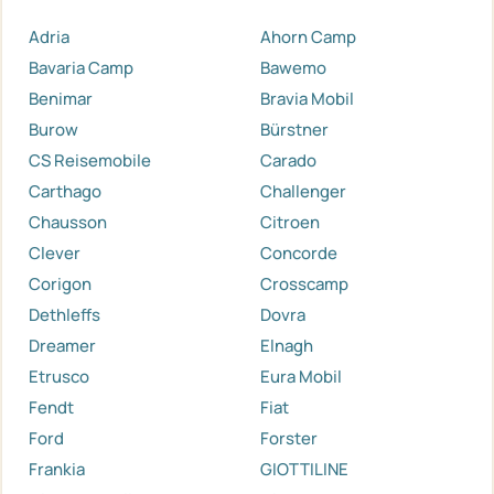
Adria
Ahorn Camp
Bavaria Camp
Bawemo
Benimar
Bravia Mobil
Burow
Bürstner
CS Reisemobile
Carado
Carthago
Challenger
Chausson
Citroen
Clever
Concorde
Corigon
Crosscamp
Dethleffs
Dovra
Dreamer
Elnagh
Etrusco
Eura Mobil
Fendt
Fiat
Ford
Forster
Frankia
GIOTTILINE