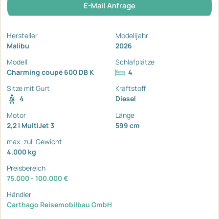
E-Mail Anfrage
Hersteller
Modelljahr
Malibu
2026
Modell
Schlafplätze
Charming coupé 600 DB K
4
Sitze mit Gurt
Kraftstoff
4
Diesel
Motor
Länge
2,2 l MultiJet 3
599 cm
max. zul. Gewicht
4.000 kg
Preisbereich
75.000 - 100.000 €
Händler
Carthago Reisemobilbau GmbH