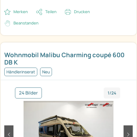
Merken
Teilen
Drucken
Beanstanden
Wohnmobil Malibu Charming coupé 600
DB K
Händlerinserat
Neu
24 Bilder
1/24