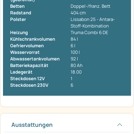
Betten
Doppel-/franz. Bett
Radstand
404 cm
Polster
Lissabon 25 - Antara-
Stoff-Kombination
Heizung
Truma Combi 6 DE
Kühlschrankvolumen
84 l
Gefriervolumen
6 l
Wasservorrat
100 l
Abwassertankvolumen
92 l
Batteriekapazität
80 Ah
Ladegerät
18.00
Steckdosen 12V
1
Steckdosen 230V
6
Ausstattungen