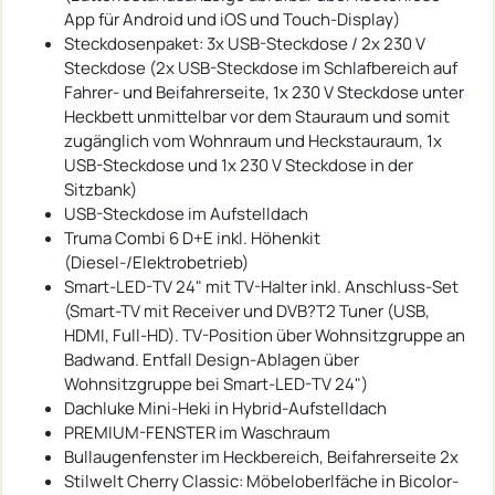
App für Android und iOS und Touch-Display)
Steckdosenpaket: 3x USB-Steckdose / 2x 230 V
Steckdose (2x USB-Steckdose im Schlafbereich auf
Fahrer- und Beifahrerseite, 1x 230 V Steckdose unter
Heckbett unmittelbar vor dem Stauraum und somit
zugänglich vom Wohnraum und Heckstauraum, 1x
USB-Steckdose und 1x 230 V Steckdose in der
Sitzbank)
USB-Steckdose im Aufstelldach
Truma Combi 6 D+E inkl. Höhenkit
(Diesel-/Elektrobetrieb)
Smart-LED-TV 24" mit TV-Halter inkl. Anschluss-Set
(Smart-TV mit Receiver und DVB?T2 Tuner (USB,
HDMI, Full-HD). TV-Position über Wohnsitzgruppe an
Badwand. Entfall Design-Ablagen über
Wohnsitzgruppe bei Smart-LED-TV 24")
Dachluke Mini-Heki in Hybrid-Aufstelldach
PREMIUM-FENSTER im Waschraum
Bullaugenfenster im Heckbereich, Beifahrerseite 2x
Stilwelt Cherry Classic: Möbeloberlfäche in Bicolor-