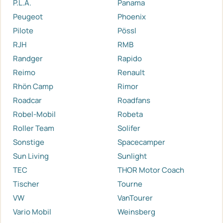
P.L.A.
Panama
Peugeot
Phoenix
Pilote
Pössl
RJH
RMB
Randger
Rapido
Reimo
Renault
Rhön Camp
Rimor
Roadcar
Roadfans
Robel-Mobil
Robeta
Roller Team
Solifer
Sonstige
Spacecamper
Sun Living
Sunlight
TEC
THOR Motor Coach
Tischer
Tourne
VW
VanTourer
Vario Mobil
Weinsberg