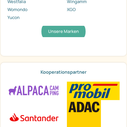
Westfalia
Wingamm
Womondo
XGO
Yucon
Unsere Marken
Kooperationspartner