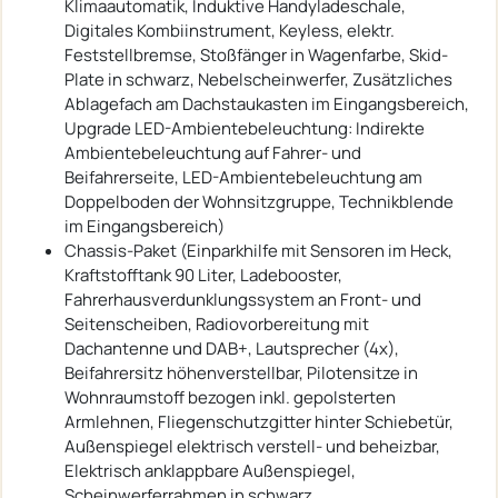
Klimaautomatik, Induktive Handyladeschale,
Digitales Kombiinstrument, Keyless, elektr.
Feststellbremse, Stoßfänger in Wagenfarbe, Skid-
Plate in schwarz, Nebelscheinwerfer, Zusätzliches
Ablagefach am Dachstaukasten im Eingangsbereich,
Upgrade LED-Ambientebeleuchtung: Indirekte
Ambientebeleuchtung auf Fahrer- und
Beifahrerseite, LED-Ambientebeleuchtung am
Doppelboden der Wohnsitzgruppe, Technikblende
im Eingangsbereich)
Chassis-Paket (Einparkhilfe mit Sensoren im Heck,
Kraftstofftank 90 Liter, Ladebooster,
Fahrerhausverdunklungssystem an Front- und
Seitenscheiben, Radiovorbereitung mit
Dachantenne und DAB+, Lautsprecher (4x),
Beifahrersitz höhenverstellbar, Pilotensitze in
Wohnraumstoff bezogen inkl. gepolsterten
Armlehnen, Fliegenschutzgitter hinter Schiebetür,
Außenspiegel elektrisch verstell- und beheizbar,
Elektrisch anklappbare Außenspiegel,
Scheinwerferrahmen in schwarz,