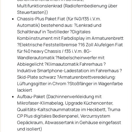
Multifunktionslenkrad (Radiofernbedienung über
Steuertasten))
Chassis-Plus Paket Fiat (für f40/f35 i.V.m.
Automatik) bestehend aus: ?Lenkrad und
Schaltknauf in Textilleder ?Digitales
Kombiinstrument mit Farbdisplay im Armaturenbrett
?Elektrische Feststellbremse ?16 Zoll Alufelgen Fiat
für f40 heavy Chassis / f35 i.V.m. 8G-
Wandlerautomatik ?Nebelscheinwerfer mit
Abbiegelicht ?Klimaautomatik Fahrerhaus ?
Induktive Smartphone-Ladestation im Fahrerhaus ?
Skid-Plate schwarz ?Armaturenbrettveredelung:
Lüftungsgitter in Chrom ?Stoßfänger in Wagenfarbe
lackiert
Aufbau-Paket (Dachinnenverkleidung mit
Mikrofaser-Klimabelag, Upgrade Küchencenter,
Qualitäts-Kaltschaummatratze im Heckbett, Truma
CP Plus digitales Bedienpanel, Verzurrsystem
Gepäckraum, Abwassertank in Gehäuse eingefasst
und isoliert)