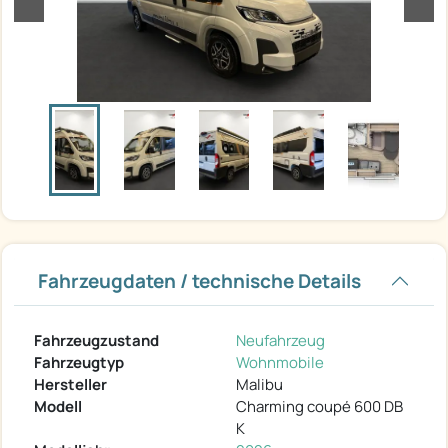
zurück
weit
Fahrzeugdaten / technische Details
Fahrzeugzustand
Neufahrzeug
Fahrzeugtyp
Wohnmobile
Hersteller
Malibu
Modell
Charming coupé 600 DB
K