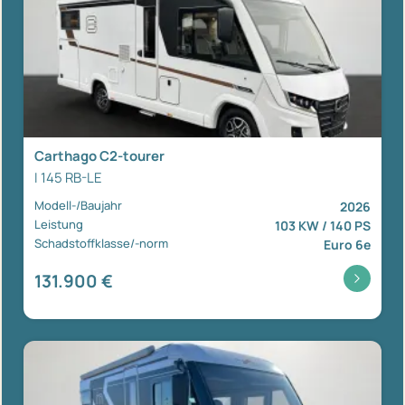
Carthago C2-tourer
I 145 RB-LE
Modell-/Baujahr
2026
Leistung
103 KW / 140 PS
Schadstoffklasse/-norm
Euro 6e
131.900 €