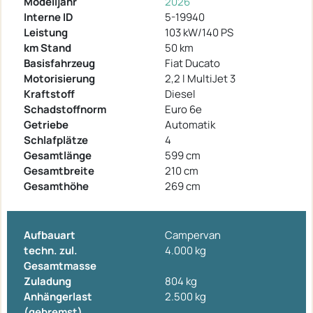
Modelljahr
2026
Interne ID
5-19940
Leistung
103 kW/140 PS
km Stand
50 km
Basisfahrzeug
Fiat Ducato
Motorisierung
2,2 l MultiJet 3
Kraftstoff
Diesel
Schadstoffnorm
Euro 6e
Getriebe
Automatik
Schlafplätze
4
Gesamtlänge
599 cm
Gesamtbreite
210 cm
Gesamthöhe
269 cm
Aufbauart
Campervan
techn. zul.
4.000 kg
Gesamtmasse
Zuladung
804 kg
Anhängerlast
2.500 kg
(gebremst)