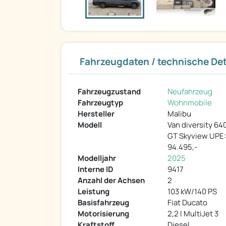
Fahrzeugdaten / technische Det
Fahrzeugzustand
Neufahrzeug
Fahrzeugtyp
Wohnmobile
Hersteller
Malibu
Modell
Van diversity 64
GT Skyview UPE:
94.495,-
Modelljahr
2025
Interne ID
9417
Anzahl der Achsen
2
Leistung
103 kW/140 PS
Basisfahrzeug
Fiat Ducato
Motorisierung
2,2 l MultiJet 3
Kraftstoff
Diesel