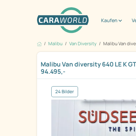
Kaufen
V
Malibu
Van Diversity
Malibu Van dive
Malibu Van diversity 640 LE K G
94.495,-
24 Bilder