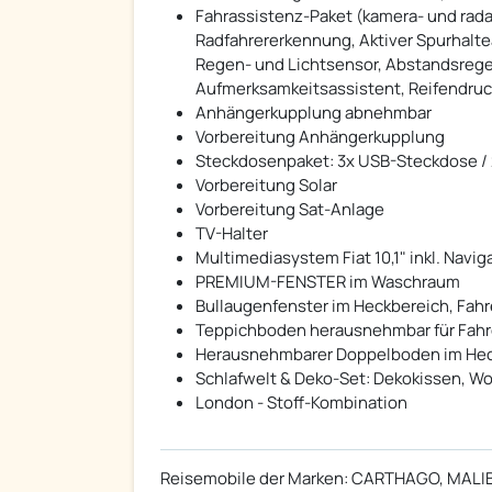
Fahrassistenz-Paket (kamera- und rada
Radfahrererkennung, Aktiver Spurhalte
Regen- und Lichtsensor, Abstandsrege
Aufmerksamkeitsassistent, Reifendru
Anhängerkupplung abnehmbar
Vorbereitung Anhängerkupplung
Steckdosenpaket: 3x USB-Steckdose / 
Vorbereitung Solar
Vorbereitung Sat-Anlage
TV-Halter
Multimediasystem Fiat 10,1" inkl. Nav
PREMIUM-FENSTER im Waschraum
Bullaugenfenster im Heckbereich, Fahrer
Teppichboden herausnehmbar für Fah
Herausnehmbarer Doppelboden im Hec
Schlafwelt & Deko-Set: Dekokissen, W
London - Stoff-Kombination
​Reisemobile der Marken: CARTHAGO, MAL