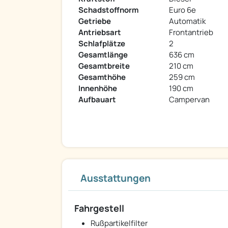
Schadstoffnorm
Euro 6e
Getriebe
Automatik
Antriebsart
Frontantrieb
Schlafplätze
2
Gesamtlänge
636 cm
Gesamtbreite
210 cm
Gesamthöhe
259 cm
Innenhöhe
190 cm
Aufbauart
Campervan
Ausstattungen
Fahrgestell
Rußpartikelfilter