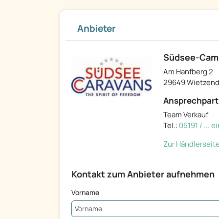
Anbieter
Südsee-Camp,
Am Hanfberg 2
29649 Wietzend
Ansprechpart
Team Verkauf
Tel.:
05191 / ... 
Zur Händlerseit
Kontakt zum Anbieter aufnehmen
Vorname