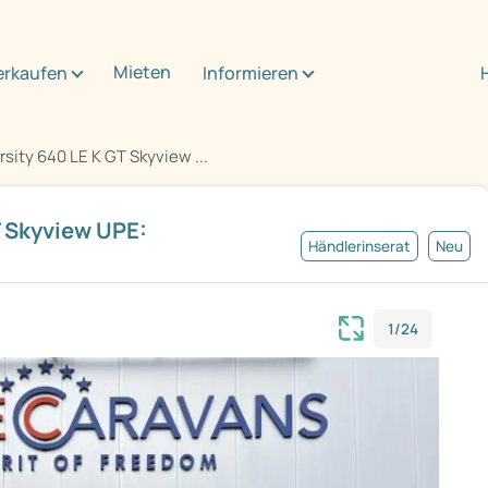
Mieten
erkaufen
Informieren
rsity 640 LE K GT Skyview ...
T Skyview UPE:
Händlerinserat
Neu
1/24