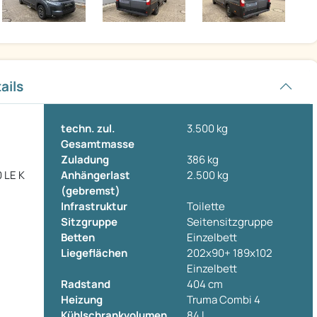
ails
techn. zul.
3.500 kg
Gesamtmasse
Zuladung
386 kg
0 LE K
Anhängerlast
2.500 kg
(gebremst)
Infrastruktur
Toilette
Sitzgruppe
Seitensitzgruppe
Betten
Einzelbett
Liegeflächen
202x90+ 189x102
Einzelbett
Radstand
404 cm
Heizung
Truma Combi 4
Kühlschrankvolumen
84 l