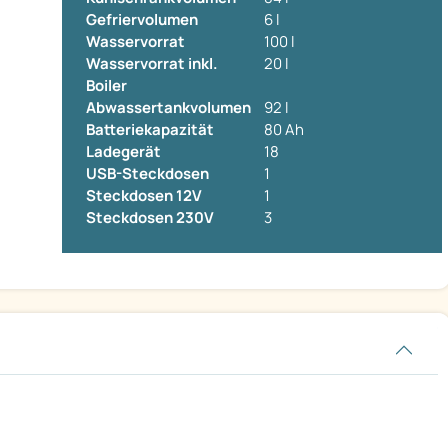
Gefriervolumen
6 l
Wasservorrat
100 l
Wasservorrat inkl.
20 l
Boiler
Abwassertankvolumen
92 l
Batteriekapazität
80 Ah
Ladegerät
18
USB-Steckdosen
1
Steckdosen 12V
1
Steckdosen 230V
3