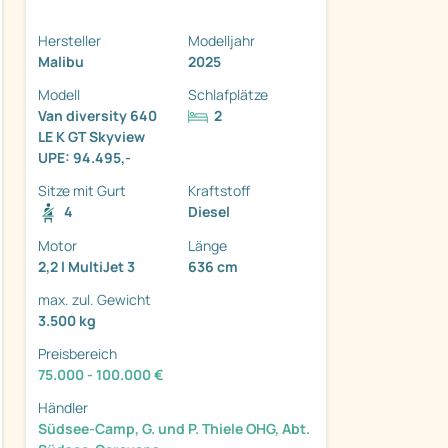
Hersteller
Modelljahr
Malibu
2025
Modell
Schlafplätze
Van diversity 640
2
LE K GT Skyview
ter
UPE: 94.495,-
Sitze mit Gurt
Kraftstoff
4
Diesel
Motor
Länge
2,2 l MultiJet 3
636 cm
max. zul. Gewicht
3.500 kg
Preisbereich
75.000 - 100.000 €
Händler
Südsee-Camp, G. und P. Thiele OHG, Abt.