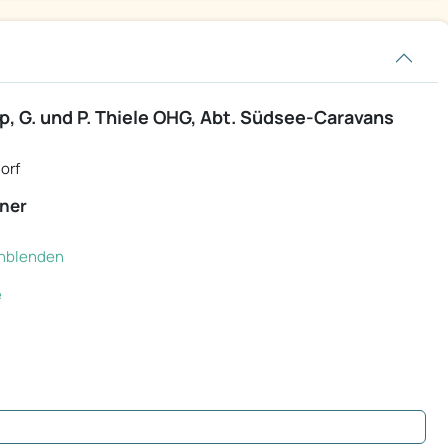
 G. und P. Thiele OHG, Abt. Südsee-Caravans
orf
ner
einblenden
e