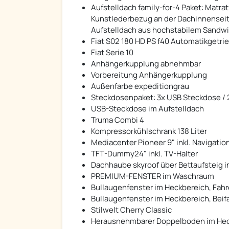
Aufstelldach family-for-4 Paket: Matr
Kunstlederbezug an der Dachinnenseit
Aufstelldach aus hochstabilem Sandw
Fiat S02 180 HD PS f40 Automatikgetri
Fiat Serie 10
Anhängerkupplung abnehmbar
Vorbereitung Anhängerkupplung
Außenfarbe expeditiongrau
Steckdosenpaket: 3x USB Steckdose / 
USB-Steckdose im Aufstelldach
Truma Combi 4
Kompressorkühlschrank 138 Liter
Mediacenter Pioneer 9" inkl. Navigati
TFT-Dummy24" inkl. TV-Halter
Dachhaube skyroof über Bettaufsteig i
PREMIUM-FENSTER im Waschraum
Bullaugenfenster im Heckbereich, Fahr
Bullaugenfenster im Heckbereich, Beif
Stilwelt Cherry Classic
Herausnehmbarer Doppelboden im Hec