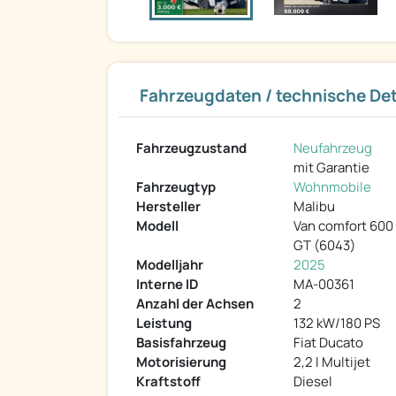
Fahrzeugdaten / technische Det
Fahrzeugzustand
Neufahrzeug
mit Garantie
Fahrzeugtyp
Wohnmobile
Hersteller
Malibu
Modell
Van comfort 600
GT (6043)
Modelljahr
2025
Interne ID
MA-00361
Anzahl der Achsen
2
Leistung
132 kW/180 PS
Basisfahrzeug
Fiat Ducato
Motorisierung
2,2 l Multijet
Kraftstoff
Diesel