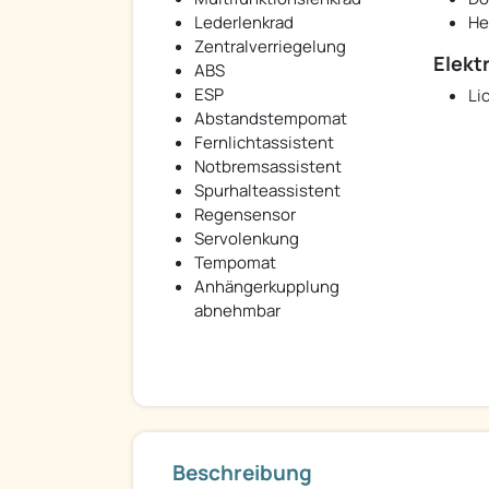
Lederlenkrad
He
Zentralverriegelung
Elekt
ABS
ESP
Li
Abstandstempomat
Fernlichtassistent
Notbremsassistent
Spurhalteassistent
Regensensor
Servolenkung
Tempomat
Anhängerkupplung
abnehmbar
Beschreibung