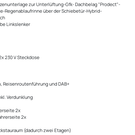
atzenunterlage zur Unterlüftung-Gfk- Dachbelag "Prodect"-
e-Regenablaufrinne über der Schiebetür-Hybrid-
ich
ebe Linkslenker
2x 230 V Steckdose
on, Reisenroutenführung und DAB+
nkl. Verdunklung
erseite 2x
ahrerseite 2x
kstauraum (dadurch zwei Etagen)