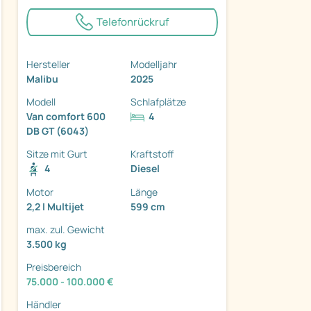
Telefonrückruf
Hersteller
Modelljahr
Malibu
2025
ter
Modell
Schlafplätze
Van comfort 600
4
DB GT (6043)
Sitze mit Gurt
Kraftstoff
4
Diesel
Motor
Länge
2,2 l Multijet
599 cm
max. zul. Gewicht
3.500 kg
Preisbereich
75.000 - 100.000 €
Händler