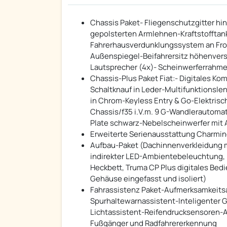
Chassis Paket- Fliegenschutzgitter hin
gepolsterten Armlehnen-Kraftstofftan
Fahrerhausverdunklungssystem an Fron
Außenspiegel-Beifahrersitz höhenvers
Lautsprecher (4x)- Scheinwerferrahme
Chassis-Plus Paket Fiat:- Digitales K
Schaltknauf in Leder-Multifunktionsle
in Chrom-Keyless Entry & Go-Elektrisch
Chassis/f35 i.V.m. 9 G-Wandlerautomat
Plate schwarz-Nebelscheinwerfer mit 
Erweiterte Serienausstattung Charmi
Aufbau-Paket (Dachinnenverkleidung 
indirekter LED-Ambientebeleuchtung,
Heckbett, Truma CP Plus digitales Be
Gehäuse eingefasst und isoliert)
Fahrassistenz Paket-Aufmerksamkeits
Spurhaltewarnassistent-Inteligenter 
Lichtassistent-Reifendrucksensoren-
Fußgänger und Radfahrererkennung