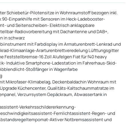
ter Schiebetür-Pilotensitze in Wohnraumstoff bezogen inkl.
k 90-Einparkhilfe mit Sensoren im Heck-Ladebooster-
t- und Seitenscheiben- Elektrisch anklappbare
tellbar-Radiovorbereitung mit Dachantenne und DAB+,
n in schwarz
ombiinstrument mit Farbdisplay im Armaturenbrett-Lenkrad und
nkrad-Klimaanlage-Ararturenbrettveredelung Lüfttungsgitter
e Feststellbremse-16 Zoll Alufelgen Fiat für f40 heavy
ik- Induktive Smartphone-Ladestation im Fahrerhaus-Skid-
Abblendlicht-Stoßfänger in Wagenfarbe
ng
mit Mikrofaser-Klimabelag, Deckenbaldachin Wohnraum mit
 Upgrade Küchencenter, Qualitäts-Kaltschaummatratze im
dienpanel, Verzurrsystem Gepäckraum, Abwassertank in
assistent-Verkehrsschildererkennung-
Geschwindigkeitsassistent-Fernlichtassistent-Regen- und
Abstandsregeltempomat-Aktiver Notbremsassistent und