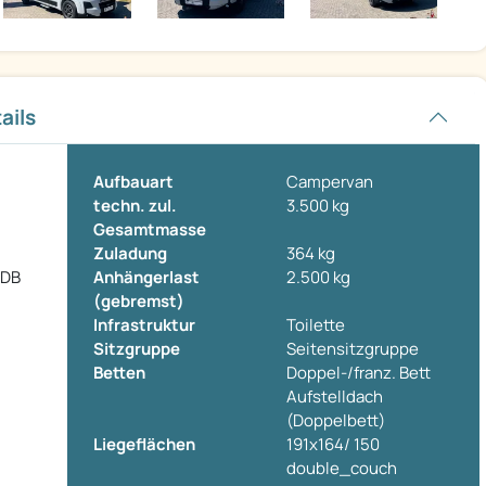
ails
Aufbauart
Campervan
techn. zul.
3.500 kg
Gesamtmasse
Zuladung
364 kg
 DB
Anhängerlast
2.500 kg
(gebremst)
Infrastruktur
Toilette
Sitzgruppe
Seitensitzgruppe
Betten
Doppel-/franz. Bett
Aufstelldach
(Doppelbett)
Liegeflächen
191x164/ 150
double_couch