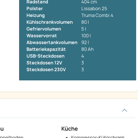
Radstand
404 cm
Polster
Lissabon 25
Heizung
Truma Combi 4
Kühlschrankvolumen
80 l
Gefriervolumen
5 l
Wasservorrat
100 l
Abwassertankvolumen
92 l
Batteriekapazität
80 Ah
USB-Steckdosen
4
Steckdosen 12V
3
Steckdosen 230V
3
au
Küche
ppelboden
Kompressor-Kühlschrank