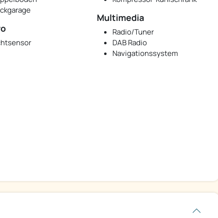
ckgarage
Multimedia
ro
Radio/Tuner
chtsensor
DAB Radio
Navigationssystem