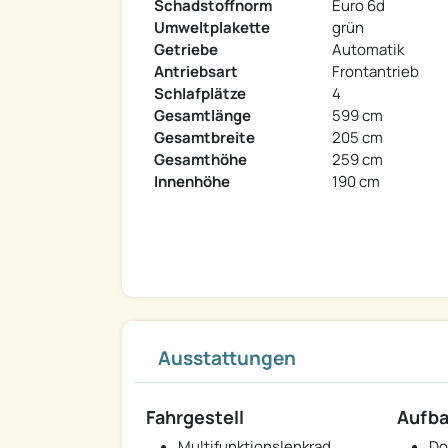
Schadstoffnorm
Euro 6d
Umweltplakette
grün
Getriebe
Automatik
Antriebsart
Frontantrieb
Schlafplätze
4
Gesamtlänge
599 cm
Gesamtbreite
205 cm
Gesamthöhe
259 cm
Innenhöhe
190 cm
Ausstattungen
Fahrgestell
Aufb
Multifunktionslenkrad
Do