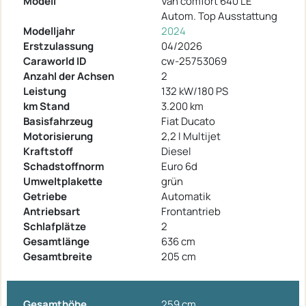
Modell
Van comfort 640 LE
Autom. Top Ausstattung
Modelljahr
2024
Erstzulassung
04/2026
Caraworld ID
cw-25753069
Anzahl der Achsen
2
Leistung
132 kW/180 PS
km Stand
3.200 km
Basisfahrzeug
Fiat Ducato
Motorisierung
2,2 l Multijet
Kraftstoff
Diesel
Schadstoffnorm
Euro 6d
Umweltplakette
grün
Getriebe
Automatik
Antriebsart
Frontantrieb
Schlafplätze
2
Gesamtlänge
636 cm
Gesamtbreite
205 cm
Gesamthöhe
259 cm