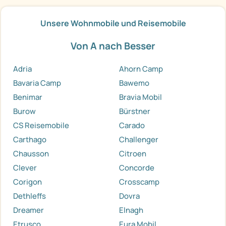
Unsere Wohnmobile und Reisemobile
Von A nach Besser
Adria
Ahorn Camp
Bavaria Camp
Bawemo
Benimar
Bravia Mobil
Burow
Bürstner
CS Reisemobile
Carado
Carthago
Challenger
Chausson
Citroen
Clever
Concorde
Corigon
Crosscamp
Dethleffs
Dovra
Dreamer
Elnagh
Etrusco
Eura Mobil