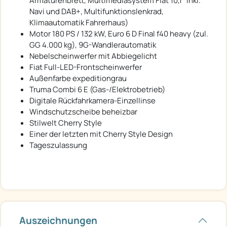
Armaturenbrett, Multimediasystem Fiat 10,1" inkl.
Navi und DAB+, Multifunktionslenkrad,
Klimaautomatik Fahrerhaus)
Motor 180 PS / 132 kW, Euro 6 D Final f40 heavy (zul.
GG 4.000 kg), 9G-Wandlerautomatik
Nebelscheinwerfer mit Abbiegelicht
Fiat Full-LED-Frontscheinwerfer
Außenfarbe expeditiongrau
Truma Combi 6 E (Gas-/Elektrobetrieb)
Digitale Rückfahrkamera-Einzellinse
Windschutzscheibe beheizbar
Stilwelt Cherry Style
Einer der letzten mit Cherry Style Design
Tageszulassung
Auszeichnungen