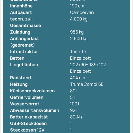
Innenhöhe
190 cm
Aufbauart
Campervan
techn. zul.
4.000 kg
Gesamtmasse
Zuladung
986 kg
Anhängerlast
2.500 kg
(gebremst)
Infrastruktur
Toilette
Betten
Einzelbett
Liegeflächen
202x90+ 189x102
Einzelbett
Radstand
404 cm
Heizung
Truma Combi 6E
Kühlschrankvolumen
80 l
Gefriervolumen
5 l
Wasservorrat
100 l
Abwassertankvolumen
92 l
Batteriekapazität
80 Ah
USB-Steckdosen
1
Steckdosen 12V
1