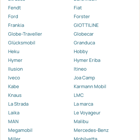
Fendt
Fiat
Ford
Forster
Frankia
GIOTTILINE
Globe-Traveller
Globecar
Glücksmobil
Granduca
Heku
Hobby
Hymer
Hymer Eriba
Ilusion
Itineo
Iveco
Joa Camp
Kabe
Karmann Mobil
Knaus
LMC
La Strada
La marca
Laika
Le Voyageur
MAN
Malibu
Megamobil
Mercedes-Benz
Miller
Mobilvetta