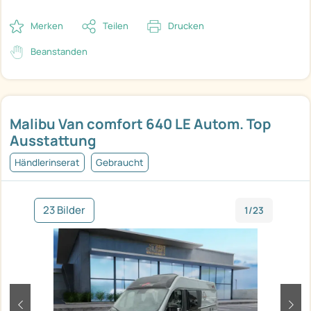
Merken
Teilen
Drucken
Beanstanden
Malibu Van comfort 640 LE Autom. Top
Ausstattung
Händlerinserat
Gebraucht
23 Bilder
1/23
zurück
weit