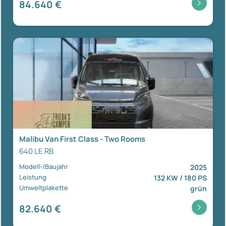
84.640 €
Malibu Van First Class - Two Rooms
640 LE RB
Modell-/Baujahr
2025
Leistung
132 KW / 180 PS
Umweltplakette
grün
82.640 €