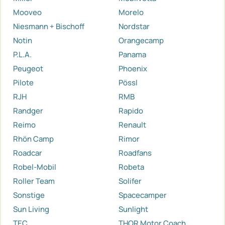
Mooveo
Morelo
Niesmann + Bischoff
Nordstar
Notin
Orangecamp
P.L.A.
Panama
Peugeot
Phoenix
Pilote
Pössl
RJH
RMB
Randger
Rapido
Reimo
Renault
Rhön Camp
Rimor
Roadcar
Roadfans
Robel-Mobil
Robeta
Roller Team
Solifer
Sonstige
Spacecamper
Sun Living
Sunlight
TEC
THOR Motor Coach