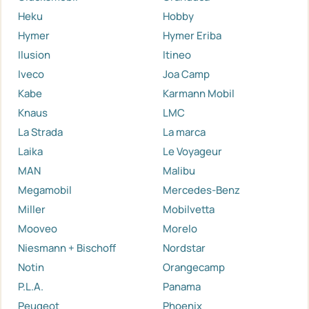
Heku
Hobby
Hymer
Hymer Eriba
Ilusion
Itineo
Iveco
Joa Camp
Kabe
Karmann Mobil
Knaus
LMC
La Strada
La marca
Laika
Le Voyageur
MAN
Malibu
Megamobil
Mercedes-Benz
Miller
Mobilvetta
Mooveo
Morelo
Niesmann + Bischoff
Nordstar
Notin
Orangecamp
P.L.A.
Panama
Peugeot
Phoenix