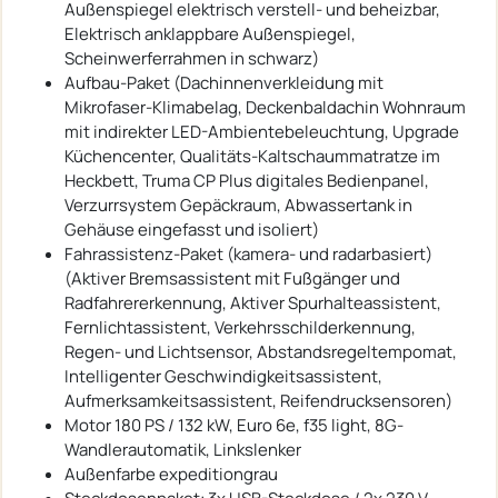
Außenspiegel elektrisch verstell- und beheizbar,
Elektrisch anklappbare Außenspiegel,
Scheinwerferrahmen in schwarz)
Aufbau-Paket (Dachinnenverkleidung mit
Mikrofaser-Klimabelag, Deckenbaldachin Wohnraum
mit indirekter LED-Ambientebeleuchtung, Upgrade
Küchencenter, Qualitäts-Kaltschaummatratze im
Heckbett, Truma CP Plus digitales Bedienpanel,
Verzurrsystem Gepäckraum, Abwassertank in
Gehäuse eingefasst und isoliert)
Fahrassistenz-Paket (kamera- und radarbasiert)
(Aktiver Bremsassistent mit Fußgänger und
Radfahrererkennung, Aktiver Spurhalteassistent,
Fernlichtassistent, Verkehrsschilderkennung,
Regen- und Lichtsensor, Abstandsregeltempomat,
Intelligenter Geschwindigkeitsassistent,
Aufmerksamkeitsassistent, Reifendrucksensoren)
Motor 180 PS / 132 kW, Euro 6e, f35 light, 8G-
Wandlerautomatik, Linkslenker
Außenfarbe expeditiongrau