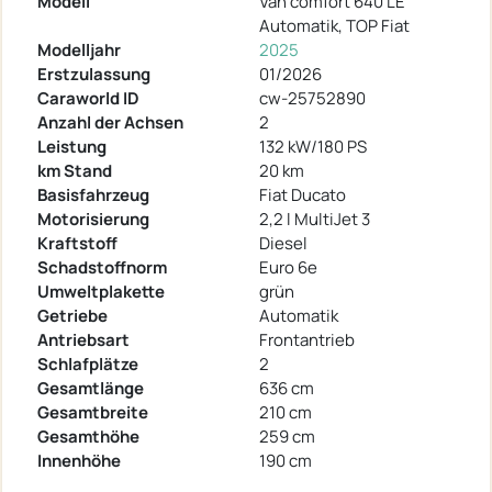
Modell
Van comfort 640 LE
Automatik, TOP Fiat
Modelljahr
2025
Erstzulassung
01/2026
Caraworld ID
cw-25752890
Anzahl der Achsen
2
Leistung
132 kW/180 PS
km Stand
20 km
Basisfahrzeug
Fiat Ducato
Motorisierung
2,2 l MultiJet 3
Kraftstoff
Diesel
Schadstoffnorm
Euro 6e
Umweltplakette
grün
Getriebe
Automatik
Antriebsart
Frontantrieb
Schlafplätze
2
Gesamtlänge
636 cm
Gesamtbreite
210 cm
Gesamthöhe
259 cm
Innenhöhe
190 cm