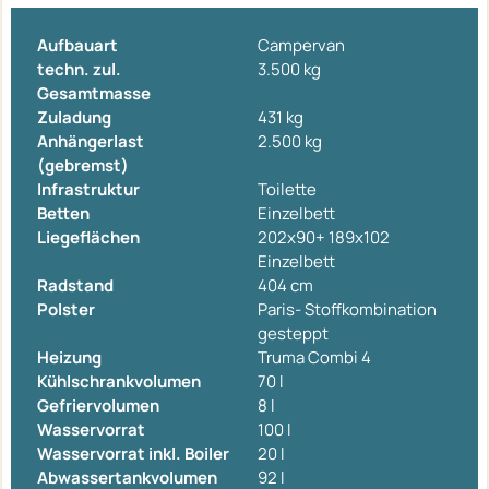
Aufbauart
Campervan
techn. zul.
3.500 kg
Gesamtmasse
Zuladung
431 kg
Anhängerlast
2.500 kg
(gebremst)
Infrastruktur
Toilette
Betten
Einzelbett
Liegeflächen
202x90+ 189x102
Einzelbett
Radstand
404 cm
Polster
Paris- Stoffkombination
gesteppt
Heizung
Truma Combi 4
Kühlschrankvolumen
70 l
Gefriervolumen
8 l
Wasservorrat
100 l
Wasservorrat inkl. Boiler
20 l
Abwassertankvolumen
92 l