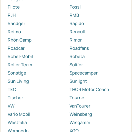
Pilote
Pössl
RJH
RMB
Randger
Rapido
Reimo
Renault
Rhön Camp
Rimor
Roadcar
Roadfans
Robel-Mobil
Robeta
Roller Team
Solifer
Sonstige
Spacecamper
Sun Living
Sunlight
TEC
THOR Motor Coach
Tischer
Tourne
VW
VanTourer
Vario Mobil
Weinsberg
Westfalia
Wingamm
Womondo
XGO