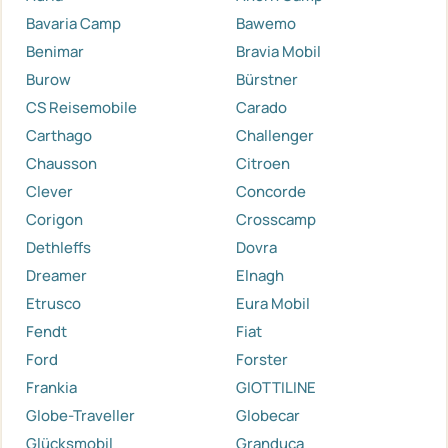
Bavaria Camp
Bawemo
Benimar
Bravia Mobil
Burow
Bürstner
CS Reisemobile
Carado
Carthago
Challenger
Chausson
Citroen
Clever
Concorde
Corigon
Crosscamp
Dethleffs
Dovra
Dreamer
Elnagh
Etrusco
Eura Mobil
Fendt
Fiat
Ford
Forster
Frankia
GIOTTILINE
Globe-Traveller
Globecar
Glücksmobil
Granduca