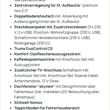
Zentralverriegelung für XL-Aufbautür
"premium
two 2.0"
Doppelbodenstaufach
inkl. Absenkung mit
Außenzugang hinter der XL-Aufbautür
Steckdosenpaket mit Zusatzsteckdosen
(3 x 230
V, 2 x USB) (Position: Wohnsitzgruppe (230 V, USB),
Schlafzimmer Heckdachschrank (230 V, USB),
Rollergarage (230 V))
Truma DuoControl CS
Komfort-Gasflaschenauszugssystem
Kaffeekapselmaschine
mit Anschluss-Set inkl.
Auszugsystem
Zusätzlicher TV-Anschluss
Schlafraum inkl.
Anschluss-Set Inkl. Anschluss-Set: Koaxial-Kabel,
Antennendose, 12 V-Dose
Dachfenster "skyview"
mit Designhimmel über
Fahrerhaus (inkl. indirekter LED-Beleuchtung über
Fahrerhaus)
Stillwelt Nomos
Teppichboden für Fahrerhausbereich