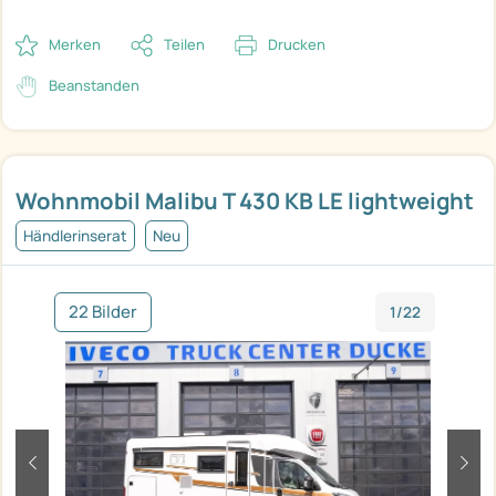
Merken
Teilen
Drucken
Beanstanden
Wohnmobil Malibu T 430 KB LE lightweight
Händlerinserat
Neu
22 Bilder
1/22
zurück
weit