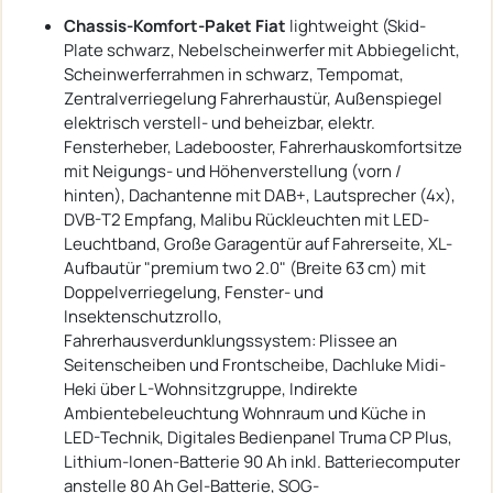
Chassis-Komfort-Paket Fiat
lightweight (Skid-
Plate schwarz, Nebelscheinwerfer mit Abbiegelicht,
Scheinwerferrahmen in schwarz, Tempomat,
Zentralverriegelung Fahrerhaustür, Außenspiegel
elektrisch verstell- und beheizbar, elektr.
Fensterheber, Ladebooster, Fahrerhauskomfortsitze
mit Neigungs- und Höhenverstellung (vorn /
hinten), Dachantenne mit DAB+, Lautsprecher (4x),
DVB-T2 Empfang, Malibu Rückleuchten mit LED-
Leuchtband, Große Garagentür auf Fahrerseite, XL-
Aufbautür "premium two 2.0" (Breite 63 cm) mit
Doppelverriegelung, Fenster- und
Insektenschutzrollo,
Fahrerhausverdunklungssystem: Plissee an
Seitenscheiben und Frontscheibe, Dachluke Midi-
Heki über L-Wohnsitzgruppe, Indirekte
Ambientebeleuchtung Wohnraum und Küche in
LED-Technik, Digitales Bedienpanel Truma CP Plus,
Lithium-Ionen-Batterie 90 Ah inkl. Batteriecomputer
anstelle 80 Ah Gel-Batterie, SOG-