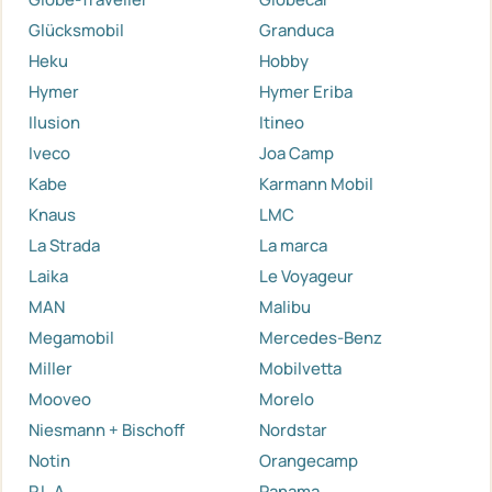
Glücksmobil
Granduca
Heku
Hobby
Hymer
Hymer Eriba
Ilusion
Itineo
Iveco
Joa Camp
Kabe
Karmann Mobil
Knaus
LMC
La Strada
La marca
Laika
Le Voyageur
MAN
Malibu
Megamobil
Mercedes-Benz
Miller
Mobilvetta
Mooveo
Morelo
Niesmann + Bischoff
Nordstar
Notin
Orangecamp
P.L.A.
Panama