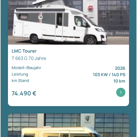
LMC Tourer
T 663 G 70 Jahre
Modell-/Baujahr
2026
Leistung
103 KW / 140 PS
km Stand
10 km
74.490 €