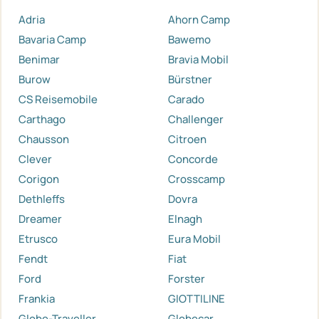
Adria
Ahorn Camp
Bavaria Camp
Bawemo
Benimar
Bravia Mobil
Burow
Bürstner
CS Reisemobile
Carado
Carthago
Challenger
Chausson
Citroen
Clever
Concorde
Corigon
Crosscamp
Dethleffs
Dovra
Dreamer
Elnagh
Etrusco
Eura Mobil
Fendt
Fiat
Ford
Forster
Frankia
GIOTTILINE
Globe-Traveller
Globecar