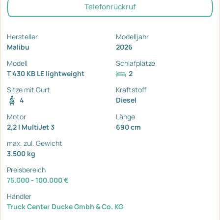
Telefonrückruf
Hersteller
Modelljahr
Malibu
2026
Modell
Schlafplätze
T 430 KB LE lightweight
2
Sitze mit Gurt
Kraftstoff
4
Diesel
Motor
Länge
2,2 l MultiJet 3
690 cm
max. zul. Gewicht
3.500 kg
Preisbereich
75.000 - 100.000 €
Händler
Truck Center Ducke Gmbh & Co. KG