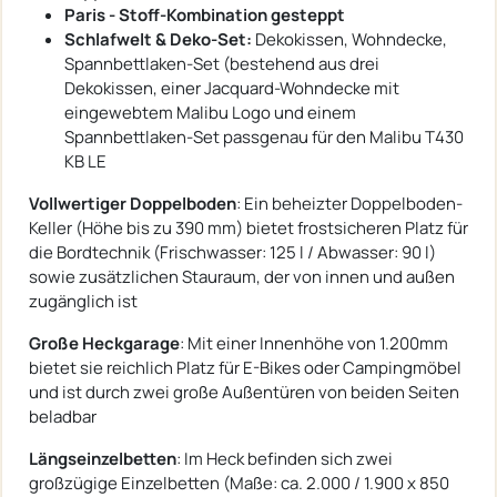
Paris - Stoff-Kombination gesteppt
Schlafwelt & Deko-Set:
Dekokissen, Wohndecke,
Spannbettlaken-Set (bestehend aus drei
Dekokissen, einer Jacquard-Wohndecke mit
eingewebtem Malibu Logo und einem
Spannbettlaken-Set passgenau für den Malibu T430
KB LE
Vollwertiger Doppelboden
: Ein beheizter Doppelboden-
Keller (Höhe bis zu 390 mm) bietet frostsicheren Platz für
die Bordtechnik (Frischwasser: 125 l / Abwasser: 90 l)
sowie zusätzlichen Stauraum, der von innen und außen
zugänglich ist
Große Heckgarage
: Mit einer Innenhöhe von 1.200mm
bietet sie reichlich Platz für E-Bikes oder Campingmöbel
und ist durch zwei große Außentüren von beiden Seiten
beladbar
Längseinzelbetten
: Im Heck befinden sich zwei
großzügige Einzelbetten (Maße: ca. 2.000 / 1.900 x 850