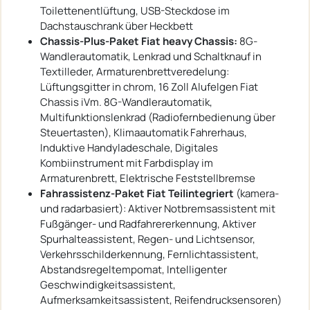
Toilettenentlüftung, USB-Steckdose im
Dachstauschrank über Heckbett
Chassis-Plus-Paket Fiat heavy Chassis:
8G-
Wandlerautomatik, Lenkrad und Schaltknauf in
Textilleder, Armaturenbrettveredelung:
Lüftungsgitter in chrom, 16 Zoll Alufelgen Fiat
Chassis iVm. 8G-Wandlerautomatik,
Multifunktionslenkrad (Radiofernbedienung über
Steuertasten), Klimaautomatik Fahrerhaus,
Induktive Handyladeschale, Digitales
Kombiinstrument mit Farbdisplay im
Armaturenbrett, Elektrische Feststellbremse
Fahrassistenz-Paket Fiat Teilintegriert
(kamera-
und radarbasiert): Aktiver Notbremsassistent mit
Fußgänger- und Radfahrererkennung, Aktiver
Spurhalteassistent, Regen- und Lichtsensor,
Verkehrsschilderkennung, Fernlichtassistent,
Abstandsregeltempomat, Intelligenter
Geschwindigkeitsassistent,
Aufmerksamkeitsassistent, Reifendrucksensoren)