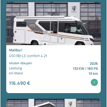
Malibu I
450 RB-LE comfort 4.2t
Modell-/Baujahr
2026
Leistung
132 KW / 180 PS
km Stand
10 km
116.490 €