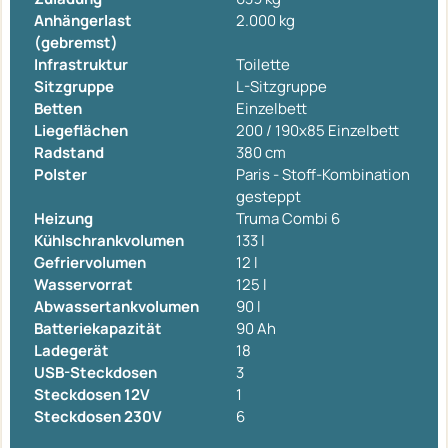
Anhängerlast
2.000 kg
(gebremst)
Infrastruktur
Toilette
Sitzgruppe
L-Sitzgruppe
Betten
Einzelbett
Liegeflächen
200 / 190x85 Einzelbett
Radstand
380 cm
Polster
Paris - Stoff-Kombination
gesteppt
Heizung
Truma Combi 6
Kühlschrankvolumen
133 l
Gefriervolumen
12 l
Wasservorrat
125 l
Abwassertankvolumen
90 l
Batteriekapazität
90 Ah
Ladegerät
18
USB-Steckdosen
3
Steckdosen 12V
1
Steckdosen 230V
6