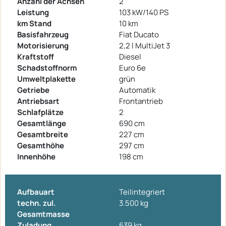
Anzahl der Achsen
2
Leistung
103 kW/140 PS
km Stand
10 km
Basisfahrzeug
Fiat Ducato
Motorisierung
2,2 l MultiJet 3
Kraftstoff
Diesel
Schadstoffnorm
Euro 6e
Umweltplakette
grün
Getriebe
Automatik
Antriebsart
Frontantrieb
Schlafplätze
2
Gesamtlänge
690 cm
Gesamtbreite
227 cm
Gesamthöhe
297 cm
Innenhöhe
198 cm
Aufbauart
Teilintegriert
techn. zul.
3.500 kg
Gesamtmasse
Zuladung
639 kg