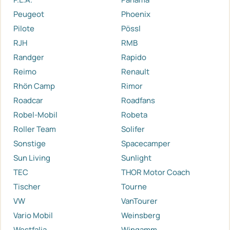
Peugeot
Phoenix
Pilote
Pössl
RJH
RMB
Randger
Rapido
Reimo
Renault
Rhön Camp
Rimor
Roadcar
Roadfans
Robel-Mobil
Robeta
Roller Team
Solifer
Sonstige
Spacecamper
Sun Living
Sunlight
TEC
THOR Motor Coach
Tischer
Tourne
VW
VanTourer
Vario Mobil
Weinsberg
Westfalia
Wingamm