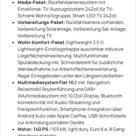
Media-Paket:
Rückfahrkamerasystem mit
Einzellinse, TV-Auszugssystem 24Zoll für TV-
Schrank Wohnsitzgruppe, Smart-LED-TV 24Zoll
Vorbereitungs-Paket:
Rückfahrkamera vorhanden,
Vorbereitung Solaranlage, Vorbereitung Sat-Anlage,
Vorbereitung TV
Wohn-Komfort-Paket
(lightweight 3.5 t)
Lightweight-Einstiegstreppe ausziehbar inklusive
Liegeflächenerweiterung, Multifunktionale
Spülabdeckung inkl. Schneidebrett für zusätzliche
Wandaufnahme zur Arbeitsflächenerweiterung,
Regal-Einlegeboden unter den Längseinzelbetten
Multimediasystem Fiat 10,1
inkl. Navigation,
Reisemobil Routenführung und DAB+
(Multimediasystem mit 10,1Zoll Display, Bluetooth
Konnektivität mit Audio-Streaming und
Freisprechfunktion, Smartphone-Integration über
Android Auto oder Apple CarPlay, USB-Schnittstelle
zur Anbindung portabler Geräte
Motor: 140 PS
/ 103 kW, light duty, Euro 6 e, 8 Gang-
Wandlerautomatik