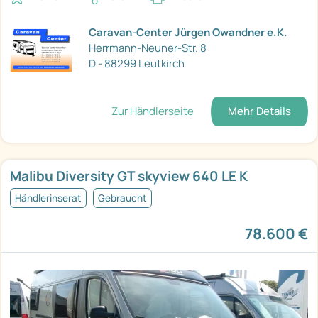
Caravan-Center Jürgen Owandner e.K.
Herrmann-Neuner-Str. 8
D - 88299 Leutkirch
Zur Händlerseite
Mehr Details
Malibu Diversity GT skyview 640 LE K
Händlerinserat
Gebraucht
78.600 €