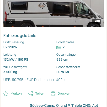
20
Fahrzeugdetails
Erstzulassung
Schlafplätze
02/2026
2
Leistung
Gesamtlänge
132 kW / 180 PS
636 cm
zul. Gesamtgew.
Schadstoffnorm
3.500 kg
Euro 6d
UPE: 90.795,- EUR
Dachmarkise 400cm
Merken
Teilen
Drucken
Südsee-Camp, G. und P. Thiele OHG, Abt.