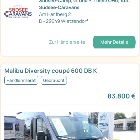
Südsee-Camp, G. und P. Thiele OHG, Abt.
Südsee-Caravans
Am Hanfberg 2
D - 29649 Wietzendorf
Zur Händlerseite
Mehr Details
Malibu Diversity coupé 600 DB K
Händlerinserat
Gebraucht
83.800 €