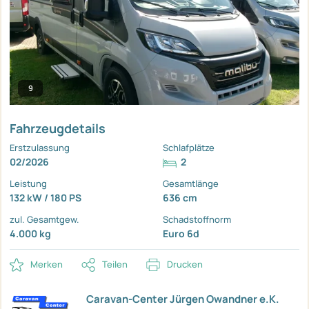
9
Fahrzeugdetails
Erstzulassung
Schlafplätze
02/2026
2
Leistung
Gesamtlänge
132 kW / 180 PS
636 cm
zul. Gesamtgew.
Schadstoffnorm
4.000 kg
Euro 6d
Merken
Teilen
Drucken
Caravan-Center Jürgen Owandner e.K.