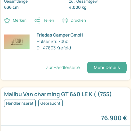
Gesamtlänge
zul. Gesamtgew.
636 cm
4.000 kg
Merken
Teilen
Drucken
Friedas Camper GmbH
Hülser Str. 706b
D - 47803 Krefeld
Zur Händlerseite
Mehr Details
Malibu Van charming GT 640 LE K ( (755)
Händlerinserat
Gebraucht
76.900 €