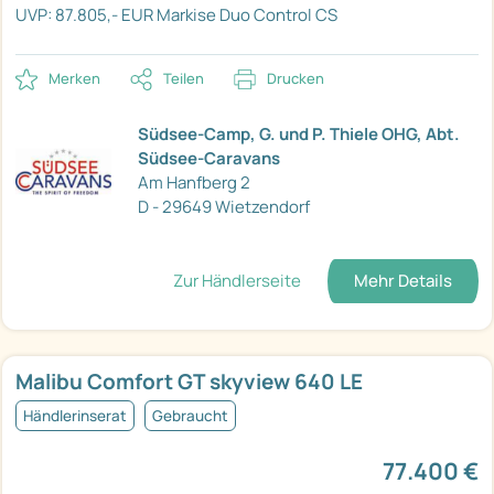
UVP: 87.805,- EUR
Markise
Duo Control CS
Merken
Teilen
Drucken
Südsee-Camp, G. und P. Thiele OHG, Abt.
Südsee-Caravans
Am Hanfberg 2
D - 29649 Wietzendorf
Zur Händlerseite
Mehr Details
Malibu Comfort GT skyview 640 LE
Händlerinserat
Gebraucht
77.400 €