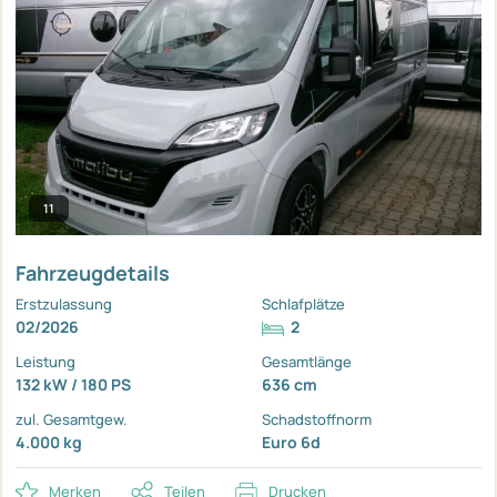
11
Fahrzeugdetails
Erstzulassung
Schlafplätze
02/2026
2
Leistung
Gesamtlänge
132 kW / 180 PS
636 cm
zul. Gesamtgew.
Schadstoffnorm
4.000 kg
Euro 6d
Merken
Teilen
Drucken