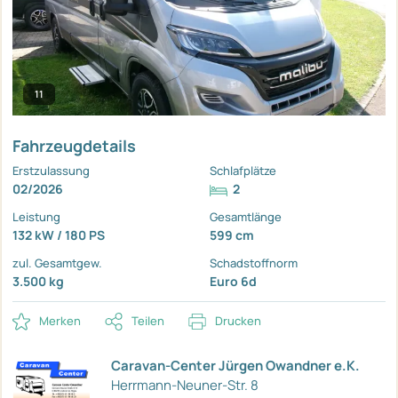
11
Fahrzeugdetails
Erstzulassung
Schlafplätze
02/2026
2
Leistung
Gesamtlänge
132 kW / 180 PS
599 cm
zul. Gesamtgew.
Schadstoffnorm
3.500 kg
Euro 6d
Merken
Teilen
Drucken
Caravan-Center Jürgen Owandner e.K.
Herrmann-Neuner-Str. 8