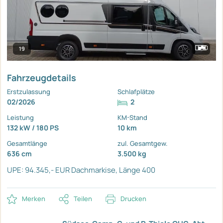
19
Fahrzeugdetails
Erstzulassung
Schlafplätze
02/2026
2
Leistung
KM-Stand
132 kW / 180 PS
10 km
Gesamtlänge
zul. Gesamtgew.
636 cm
3.500 kg
UPE: 94.345,- EUR
Dachmarkise, Länge 400
Merken
Teilen
Drucken