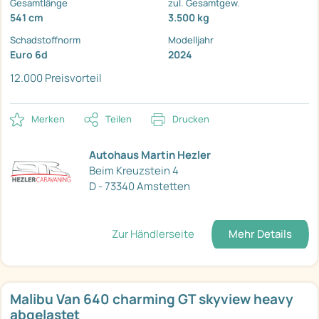
Gesamtlänge
zul. Gesamtgew.
541 cm
3.500 kg
Schadstoffnorm
Modelljahr
Euro 6d
2024
12.000 Preisvorteil
Merken
Teilen
Drucken
Autohaus Martin Hezler
Beim Kreuzstein 4
D - 73340 Amstetten
Zur Händlerseite
Mehr Details
Malibu Van 640 charming GT skyview heavy
abgelastet