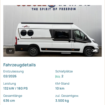
17
Fahrzeugdetails
Erstzulassung
Schlafplätze
02/2026
2
Leistung
KM-Stand
132 kW / 180 PS
10 km
Gesamtlänge
zul. Gesamtgew.
636 cm
3.500 kg