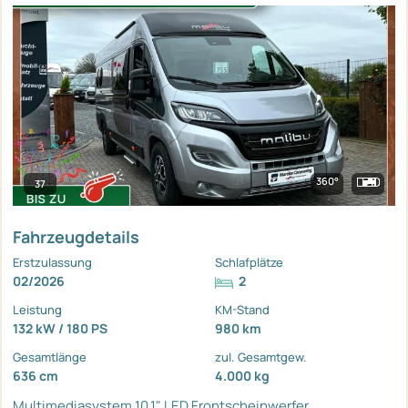
360°
37
Fahrzeugdetails
Erstzulassung
Schlafplätze
02/2026
2
Leistung
KM-Stand
132 kW / 180 PS
980 km
Gesamtlänge
zul. Gesamtgew.
636 cm
4.000 kg
Multimediasystem 10,1"
LED Frontscheinwerfer