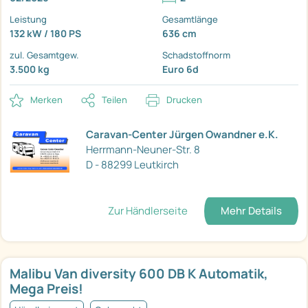
Leistung
Gesamtlänge
132 kW / 180 PS
636 cm
zul. Gesamtgew.
Schadstoffnorm
3.500 kg
Euro 6d
Merken
Teilen
Drucken
Caravan-Center Jürgen Owandner e.K.
Herrmann-Neuner-Str. 8
D - 88299 Leutkirch
Zur Händlerseite
Mehr Details
Malibu Van diversity 600 DB K Automatik,
Mega Preis!