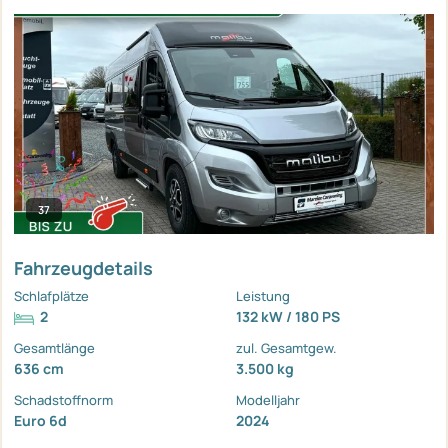
37
Fahrzeugdetails
Schlafplätze
Leistung
2
132 kW / 180 PS
Gesamtlänge
zul. Gesamtgew.
636 cm
3.500 kg
Schadstoffnorm
Modelljahr
Euro 6d
2024