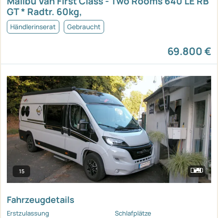
Malibu Van First Class - Two Rooms 640 LE RB
GT * Radtr. 60kg,
Händlerinserat
Gebraucht
69.800 €
15
Fahrzeugdetails
Erstzulassung
Schlafplätze