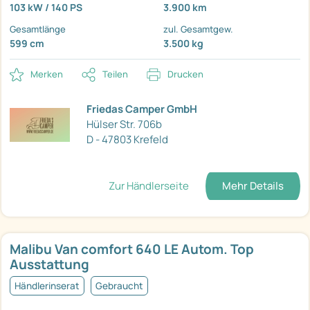
103 kW / 140 PS
3.900 km
Gesamtlänge
zul. Gesamtgew.
599 cm
3.500 kg
Merken
Teilen
Drucken
Friedas Camper GmbH
Hülser Str. 706b
D - 47803 Krefeld
Zur Händlerseite
Mehr Details
Malibu Van comfort 640 LE Autom. Top
Ausstattung
Händlerinserat
Gebraucht