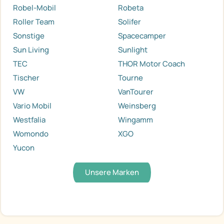
Robel-Mobil
Robeta
Roller Team
Solifer
Sonstige
Spacecamper
Sun Living
Sunlight
TEC
THOR Motor Coach
Tischer
Tourne
VW
VanTourer
Vario Mobil
Weinsberg
Westfalia
Wingamm
Womondo
XGO
Yucon
Unsere Marken