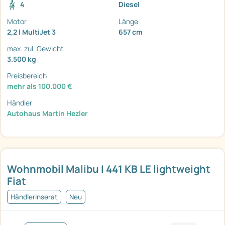
4
Diesel
Motor
Länge
2,2 l MultiJet 3
657 cm
max. zul. Gewicht
3.500 kg
Preisbereich
mehr als 100.000 €
Händler
Autohaus Martin Hezler
Wohnmobil Malibu I 441 KB LE lightweight
Fiat
Händlerinserat
Neu