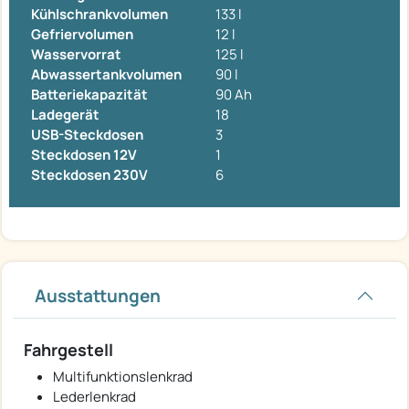
Kühlschrankvolumen
133 l
Gefriervolumen
12 l
Wasservorrat
125 l
Abwassertankvolumen
90 l
Batteriekapazität
90 Ah
Ladegerät
18
USB-Steckdosen
3
Steckdosen 12V
1
Steckdosen 230V
6
Ausstattungen
Fahrgestell
Multifunktionslenkrad
Lederlenkrad