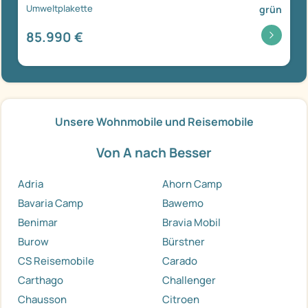
Umweltplakette
grün
85.990 €
Unsere Wohnmobile und Reisemobile
Von A nach Besser
Adria
Ahorn Camp
Bavaria Camp
Bawemo
Benimar
Bravia Mobil
Burow
Bürstner
CS Reisemobile
Carado
Carthago
Challenger
Chausson
Citroen