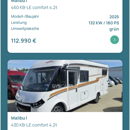
Malibu I
460 KB-LE comfort 4.2t
Modell-/Baujahr
2025
Leistung
132 KW / 180 PS
Umweltplakette
grün
112.990 €
Malibu I
430 KB-LE comfort 4.2t