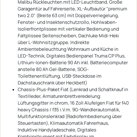
Malibu Rückleuchten mit LED-Leuchtband, Große
Garagentür auf Fahrerseite, XL-Aufbautür "premium
two 2.0" (Breite 63 cm) mit Doppelverriegelung,
Fenster- und Insektenschutzrollo, Hohlwaben-
Isolierfrontplissee mit vertikaler Bedienung und
Faltplissee Seitenscheiben, Dachluke Midi-Heki
über L-Wohnsitzgruppe, Indirekte
Ambientebeleuchtung Wohnraum und Küche in
LED-Technik, Digitales Bedienpanel Truma CP Plus,
Lithium-Ionen-Batterie 90 Ah inkl. Batteriecomputer
anstelle 80 Ah Gel-Batterie, SOG-
Toilettenentlüftung, USB-Steckdose im
Dachstauschrank über Heckbett)
Chassis-Plus-Paket Fiat (Lenkrad und Schaltknauf in
Textilleder, Armaturenbrettveredelung:
Lüftungsgitter in chrom, 16 Zoll Alufelgen Fiat für f40
heavy Chassis / f35 i.V.m. 9G-Wandlerautomatik,
Multifunktionslenkrad (Radiofernbedienung über
Steuertasten), Klimaautomatik Fahrerhaus,
Induktive Handyladeschale, Digitales
Kombiinstrument mit Farbdisplay im