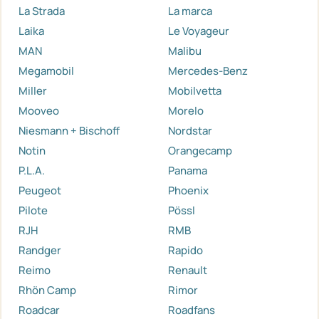
La Strada
La marca
Laika
Le Voyageur
MAN
Malibu
Megamobil
Mercedes-Benz
Miller
Mobilvetta
Mooveo
Morelo
Niesmann + Bischoff
Nordstar
Notin
Orangecamp
P.L.A.
Panama
Peugeot
Phoenix
Pilote
Pössl
RJH
RMB
Randger
Rapido
Reimo
Renault
Rhön Camp
Rimor
Roadcar
Roadfans