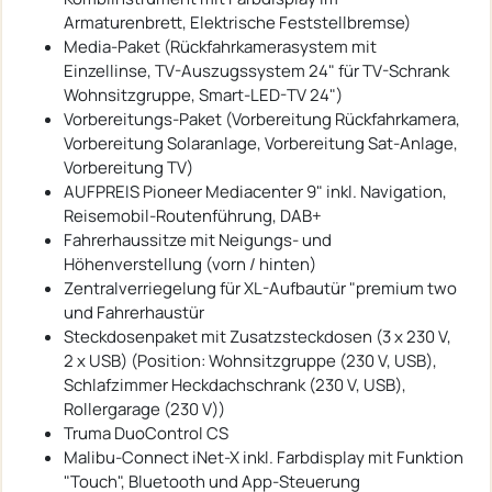
Armaturenbrett, Elektrische Feststellbremse)
Media-Paket (Rückfahrkamerasystem mit
Einzellinse, TV-Auszugssystem 24" für TV-Schrank
Wohnsitzgruppe, Smart-LED-TV 24")
Vorbereitungs-Paket (Vorbereitung Rückfahrkamera,
Vorbereitung Solaranlage, Vorbereitung Sat-Anlage,
Vorbereitung TV)
AUFPREIS Pioneer Mediacenter 9" inkl. Navigation,
Reisemobil-Routenführung, DAB+
Fahrerhaussitze mit Neigungs- und
Höhenverstellung (vorn / hinten)
Zentralverriegelung für XL-Aufbautür "premium two
und Fahrerhaustür
Steckdosenpaket mit Zusatzsteckdosen (3 x 230 V,
2 x USB) (Position: Wohnsitzgruppe (230 V, USB),
Schlafzimmer Heckdachschrank (230 V, USB),
Rollergarage (230 V))
Truma DuoControl CS
Malibu-Connect iNet-X inkl. Farbdisplay mit Funktion
"Touch", Bluetooth und App-Steuerung