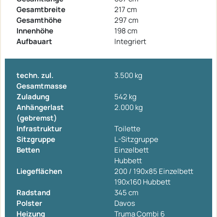
Gesamtbreite
217 cm
Gesamthöhe
297 cm
Innenhöhe
198 cm
Aufbauart
Integriert
techn. zul.
3.500 kg
Gesamtmasse
Zuladung
542 kg
Anhängerlast
2.000 kg
(gebremst)
Infrastruktur
Toilette
Sitzgruppe
L-Sitzgruppe
Betten
Einzelbett
Hubbett
Liegeflächen
200 / 190x85 Einzelbett
190x160 Hubbett
Radstand
345 cm
Polster
Davos
Heizung
Truma Combi 6