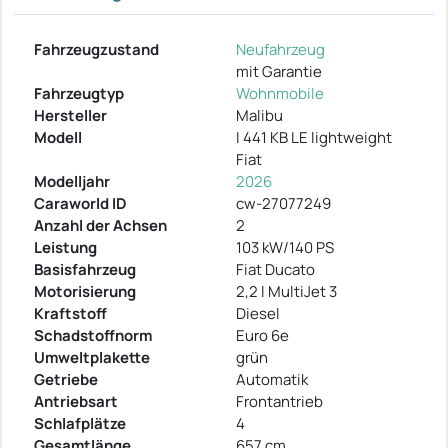
Fahrzeugzustand
Neufahrzeug
mit Garantie
Fahrzeugtyp
Wohnmobile
Hersteller
Malibu
Modell
I 441 KB LE lightweight
Fiat
Modelljahr
2026
Caraworld ID
cw-27077249
Anzahl der Achsen
2
Leistung
103 kW/140 PS
Basisfahrzeug
Fiat Ducato
Motorisierung
2,2 l MultiJet 3
Kraftstoff
Diesel
Schadstoffnorm
Euro 6e
Umweltplakette
grün
Getriebe
Automatik
Antriebsart
Frontantrieb
Schlafplätze
4
Gesamtlänge
657 cm