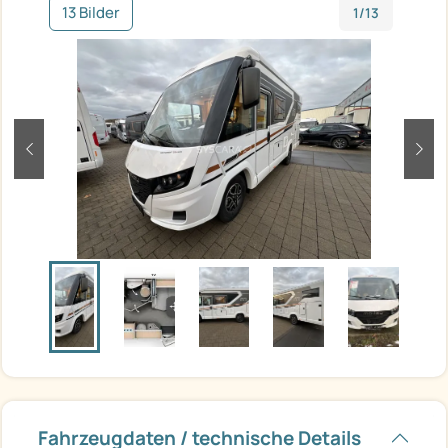
13 Bilder
1/13
zurück
weit
Fahrzeugdaten / technische Details