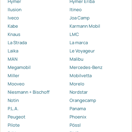
Hymer
Hymer Eriba
Ilusion
Itineo
Iveco
Joa Camp
Kabe
Karmann Mobil
Knaus
LMC
La Strada
La marca
Laika
Le Voyageur
MAN
Malibu
Megamobil
Mercedes-Benz
Miller
Mobilvetta
Mooveo
Morelo
Niesmann + Bischoff
Nordstar
Notin
Orangecamp
P.L.A.
Panama
Peugeot
Phoenix
Pilote
Pössl