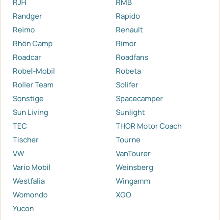
RJH
RMB
Randger
Rapido
Reimo
Renault
Rhön Camp
Rimor
Roadcar
Roadfans
Robel-Mobil
Robeta
Roller Team
Solifer
Sonstige
Spacecamper
Sun Living
Sunlight
TEC
THOR Motor Coach
Tischer
Tourne
VW
VanTourer
Vario Mobil
Weinsberg
Westfalia
Wingamm
Womondo
XGO
Yucon