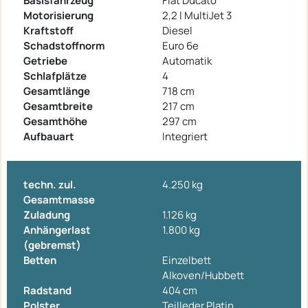
Basisfahrzeug
Fiat Ducato
Motorisierung
2,2 l MultiJet 3
Kraftstoff
Diesel
Schadstoffnorm
Euro 6e
Getriebe
Automatik
Schlafplätze
4
Gesamtlänge
718 cm
Gesamtbreite
217 cm
Gesamthöhe
297 cm
Aufbauart
Integriert
techn. zul.
4.250 kg
Gesamtmasse
Zuladung
1.126 kg
Anhängerlast
1.800 kg
(gebremst)
Betten
Einzelbett
Alkoven/Hubbett
Radstand
404 cm
Polster
Teilleder Platin