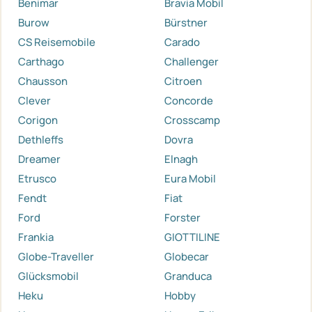
Benimar
Bravia Mobil
Burow
Bürstner
CS Reisemobile
Carado
Carthago
Challenger
Chausson
Citroen
Clever
Concorde
Corigon
Crosscamp
Dethleffs
Dovra
Dreamer
Elnagh
Etrusco
Eura Mobil
Fendt
Fiat
Ford
Forster
Frankia
GIOTTILINE
Globe-Traveller
Globecar
Glücksmobil
Granduca
Heku
Hobby