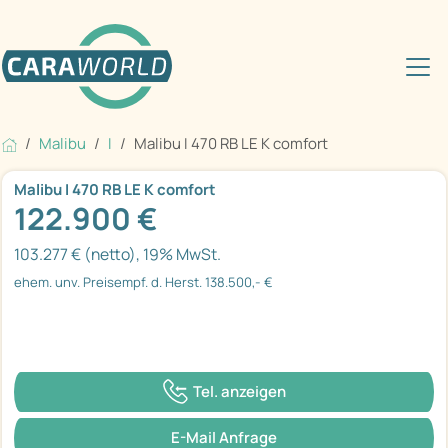
Malibu
I
Malibu I 470 RB LE K comfort
Malibu I 470 RB LE K comfort
122.900 €
103.277 € (netto), 19% MwSt.
ehem. unv. Preisempf. d. Herst. 138.500,- €
Tel. anzeigen
E-Mail Anfrage