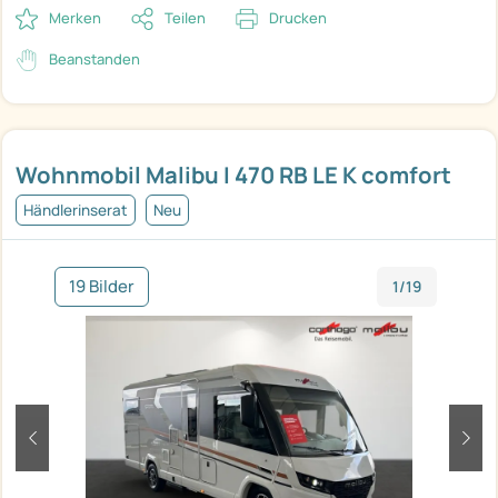
Merken
Teilen
Drucken
Beanstanden
Wohnmobil Malibu I 470 RB LE K comfort
Händlerinserat
Neu
19 Bilder
1/19
zurück
weit