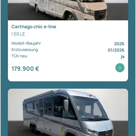
Carthago chic e-line
I 50 LE
Modell-/Baujahr
2026
Erstzulassung
01/2026
TÜV neu
ja
179.900 €