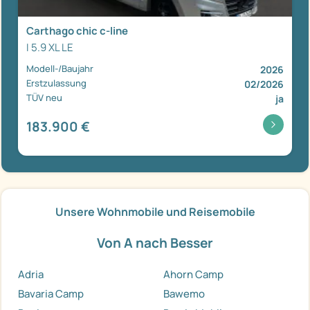
Carthago chic c-line
I 5.9 XL LE
Modell-/Baujahr
2026
Erstzulassung
02/2026
TÜV neu
ja
183.900 €
Unsere Wohnmobile und Reisemobile
Von A nach Besser
Adria
Ahorn Camp
Bavaria Camp
Bawemo