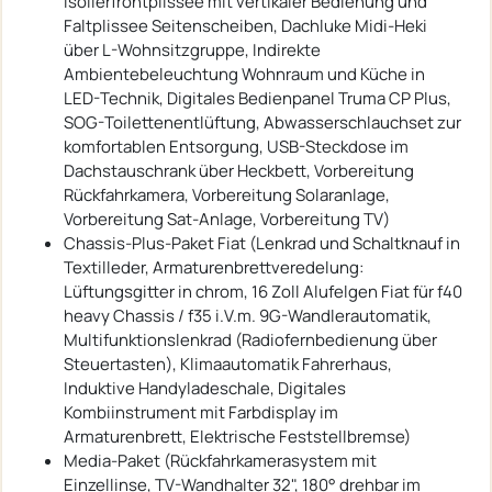
Isolierfrontplissee mit vertikaler Bedienung und
Faltplissee Seitenscheiben, Dachluke Midi-Heki
über L-Wohnsitzgruppe, Indirekte
Ambientebeleuchtung Wohnraum und Küche in
LED-Technik, Digitales Bedienpanel Truma CP Plus,
SOG-Toilettenentlüftung, Abwasserschlauchset zur
komfortablen Entsorgung, USB-Steckdose im
Dachstauschrank über Heckbett, Vorbereitung
Rückfahrkamera, Vorbereitung Solaranlage,
Vorbereitung Sat-Anlage, Vorbereitung TV)
Chassis-Plus-Paket Fiat (Lenkrad und Schaltknauf in
Textilleder, Armaturenbrettveredelung:
Lüftungsgitter in chrom, 16 Zoll Alufelgen Fiat für f40
heavy Chassis / f35 i.V.m. 9G-Wandlerautomatik,
Multifunktionslenkrad (Radiofernbedienung über
Steuertasten), Klimaautomatik Fahrerhaus,
Induktive Handyladeschale, Digitales
Kombiinstrument mit Farbdisplay im
Armaturenbrett, Elektrische Feststellbremse)
Media-Paket (Rückfahrkamerasystem mit
Einzellinse, TV-Wandhalter 32", 180° drehbar im