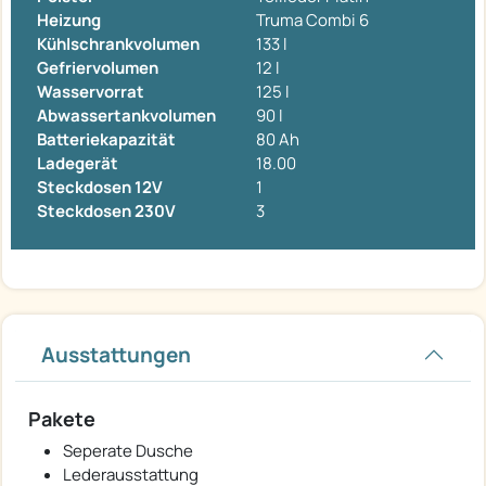
Heizung
Truma Combi 6
Kühlschrankvolumen
133 l
Gefriervolumen
12 l
Wasservorrat
125 l
Abwassertankvolumen
90 l
Batteriekapazität
80 Ah
Ladegerät
18.00
Steckdosen 12V
1
Steckdosen 230V
3
Ausstattungen
Pakete
Seperate Dusche
Lederausstattung