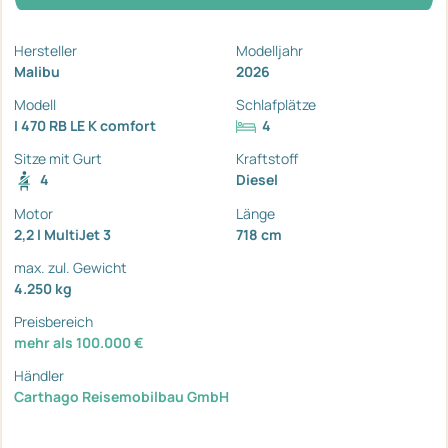
Hersteller
Modelljahr
Malibu
2026
Modell
Schlafplätze
I 470 RB LE K comfort
4
Sitze mit Gurt
Kraftstoff
4
Diesel
Motor
Länge
2,2 l MultiJet 3
718 cm
max. zul. Gewicht
4.250 kg
Preisbereich
mehr als 100.000 €
Händler
Carthago Reisemobilbau GmbH