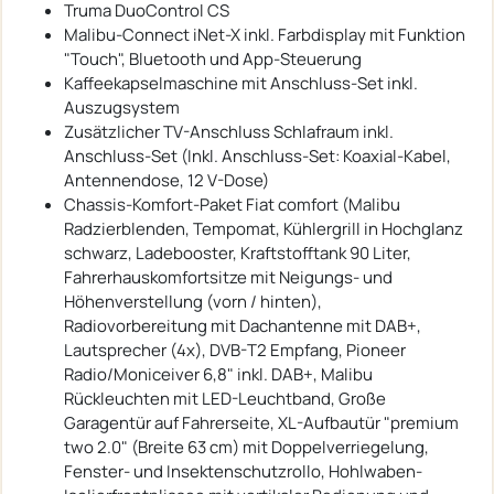
Truma DuoControl CS
Malibu-Connect iNet-X inkl. Farbdisplay mit Funktion
"Touch", Bluetooth und App-Steuerung
Kaffeekapselmaschine mit Anschluss-Set inkl.
Auszugsystem
Zusätzlicher TV-Anschluss Schlafraum inkl.
Anschluss-Set (Inkl. Anschluss-Set: Koaxial-Kabel,
Antennendose, 12 V-Dose)
Chassis-Komfort-Paket Fiat comfort (Malibu
Radzierblenden, Tempomat, Kühlergrill in Hochglanz
schwarz, Ladebooster, Kraftstofftank 90 Liter,
Fahrerhauskomfortsitze mit Neigungs- und
Höhenverstellung (vorn / hinten),
Radiovorbereitung mit Dachantenne mit DAB+,
Lautsprecher (4x), DVB-T2 Empfang, Pioneer
Radio/Moniceiver 6,8" inkl. DAB+, Malibu
Rückleuchten mit LED-Leuchtband, Große
Garagentür auf Fahrerseite, XL-Aufbautür "premium
two 2.0" (Breite 63 cm) mit Doppelverriegelung,
Fenster- und Insektenschutzrollo, Hohlwaben-