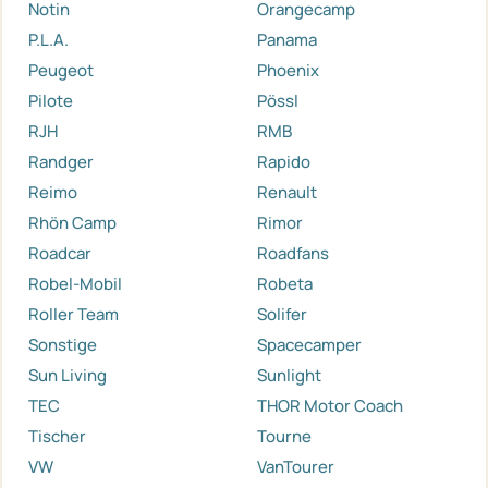
Notin
Orangecamp
P.L.A.
Panama
Peugeot
Phoenix
Pilote
Pössl
RJH
RMB
Randger
Rapido
Reimo
Renault
Rhön Camp
Rimor
Roadcar
Roadfans
Robel-Mobil
Robeta
Roller Team
Solifer
Sonstige
Spacecamper
Sun Living
Sunlight
TEC
THOR Motor Coach
Tischer
Tourne
VW
VanTourer