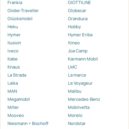
Frankia
GIOTTILINE
Globe-Traveller
Globecar
Glücksmobil
Granduca
Heku
Hobby
Hymer
Hymer Eriba
Ilusion
Itineo
Iveco
Joa Camp
Kabe
Karmann Mobil
Knaus
LMC
La Strada
La marca
Laika
Le Voyageur
MAN
Malibu
Megamobil
Mercedes-Benz
Miller
Mobilvetta
Mooveo
Morelo
Niesmann + Bischoff
Nordstar