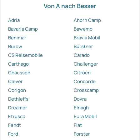
Von A nach Besser
Adria
Ahorn Camp
Bavaria Camp
Bawemo
Benimar
Bravia Mobil
Burow
Bürstner
CS Reisemobile
Carado
Carthago
Challenger
Chausson
Citroen
Clever
Concorde
Corigon
Crosscamp
Dethleffs
Dovra
Dreamer
Elnagh
Etrusco
Eura Mobil
Fendt
Fiat
Ford
Forster