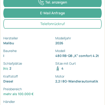
Tel. anzeigen
E-Mail Anfrage
Telefonrückruf
Hersteller
Modelljahr
Malibu
2026
Baureihe
Modell
I
480 RB-QB „K“ comfort 4.2t
Schlafplätze
Sitze mit Gurt
2
4
Kraftstoff
Motor
Diesel
2,2 I 8G-Wandlerautomatik
Preisbereich
mehr als 100.000 €
Händler