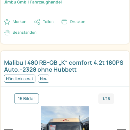
Jimbu GmbH Fahrzeughandel
Merken
Teilen
Drucken
Beanstanden
Malibu I 480 RB-QB „K“ comfort 4.2t 180PS
Auto.-2328 ohne Hubbett
Händlerinserat
Neu
16 Bilder
1/16