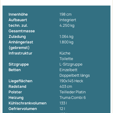
Innenhöhe
198 cm
Aufbauart
Integriert
techn. zul.
4.250 kg
Gesamtmasse
Zuladung
1.064 kg
Anhängerlast
1.800 kg
(gebremst)
Infrastruktur
Küche
Toilette
Sitzgruppe
L-Sitzgruppe
Betten
Einzelbett
Doppelbett längs
Liegeflächen
190x145 Heck
Radstand
403 cm
Polster
Teilleder Platin
Heizung
Truma Combi 6
Kühlschrankvolumen
133 l
Gefriervolumen
12 l