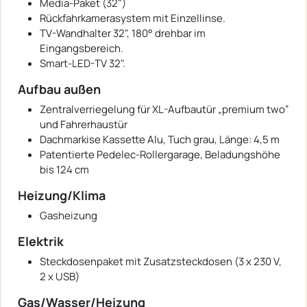
Media-Paket (32")
Rückfahrkamerasystem mit Einzellinse.
TV-Wandhalter 32", 180° drehbar im
Eingangsbereich.
Smart-LED-TV 32".
Aufbau außen
Zentralverriegelung für XL-Aufbautür „premium two“
und Fahrerhaustür
Dachmarkise Kassette Alu, Tuch grau, Länge: 4,5 m
Patentierte Pedelec-Rollergarage, Beladungshöhe
bis 124 cm
Heizung/Klima
Gasheizung
Elektrik
Steckdosenpaket mit Zusatzsteckdosen (3 x 230 V,
2 x USB)
Gas/Wasser/Heizung