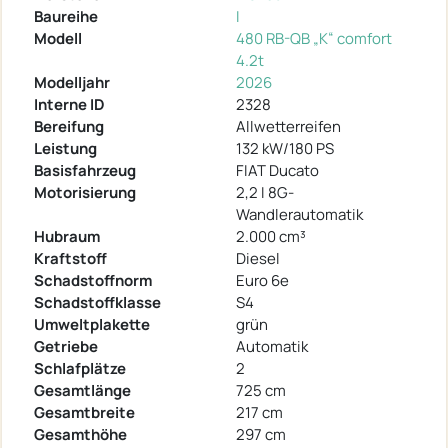
Baureihe
I
Modell
480 RB-QB „K“ comfort
4.2t
Modelljahr
2026
Interne ID
2328
Bereifung
Allwetterreifen
Leistung
132 kW/180 PS
Basisfahrzeug
FIAT Ducato
Motorisierung
2,2 I 8G-
Wandlerautomatik
Hubraum
2.000 cm³
Kraftstoff
Diesel
Schadstoffnorm
Euro 6e
Schadstoffklasse
S4
Umweltplakette
grün
Getriebe
Automatik
Schlafplätze
2
Gesamtlänge
725 cm
Gesamtbreite
217 cm
Gesamthöhe
297 cm