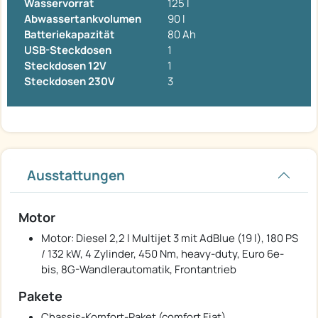
Wasservorrat
125 l
Abwassertankvolumen
90 l
Batteriekapazität
80 Ah
USB-Steckdosen
1
Steckdosen 12V
1
Steckdosen 230V
3
Ausstattungen
Motor
Motor: Diesel 2,2 l Multijet 3 mit AdBlue (19 l), 180 PS
/ 132 kW, 4 Zylinder, 450 Nm, heavy-duty, Euro 6e-
bis, 8G-Wandlerautomatik, Frontantrieb
Pakete
Chassis-Komfort-Paket (comfort Fiat)