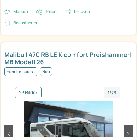
Merken
Teilen
Drucken
Beanstanden
Malibu I 470 RB LE K comfort Preishammer!
MB Modell 26
Händlerinserat
Neu
23 Bilder
1/23
zurück
weit