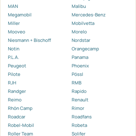
MAN
Malibu
Megamobil
Mercedes-Benz
Miller
Mobilvetta
Mooveo
Morelo
Niesmann + Bischoff
Nordstar
Notin
Orangecamp
P.L.A.
Panama
Peugeot
Phoenix
Pilote
Pössl
RJH
RMB
Randger
Rapido
Reimo
Renault
Rhön Camp
Rimor
Roadcar
Roadfans
Robel-Mobil
Robeta
Roller Team
Solifer