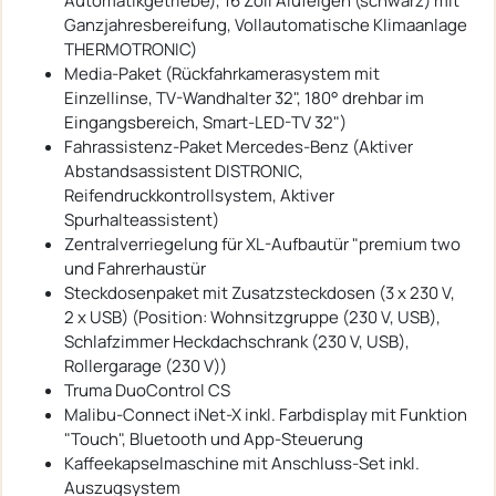
Automatikgetriebe), 16 Zoll Alufelgen (schwarz) mit
Ganzjahresbereifung, Vollautomatische Klimaanlage
THERMOTRONIC)
Media-Paket (Rückfahrkamerasystem mit
Einzellinse, TV-Wandhalter 32", 180° drehbar im
Eingangsbereich, Smart-LED-TV 32")
Fahrassistenz-Paket Mercedes-Benz (Aktiver
Abstandsassistent DISTRONIC,
Reifendruckkontrollsystem, Aktiver
Spurhalteassistent)
Zentralverriegelung für XL-Aufbautür "premium two
und Fahrerhaustür
Steckdosenpaket mit Zusatzsteckdosen (3 x 230 V,
2 x USB) (Position: Wohnsitzgruppe (230 V, USB),
Schlafzimmer Heckdachschrank (230 V, USB),
Rollergarage (230 V))
Truma DuoControl CS
Malibu-Connect iNet-X inkl. Farbdisplay mit Funktion
"Touch", Bluetooth und App-Steuerung
Kaffeekapselmaschine mit Anschluss-Set inkl.
Auszugsystem