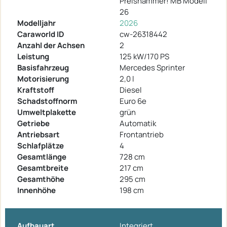
Preishammer! MB Modell
26
Modelljahr
2026
Caraworld ID
cw-26318442
Anzahl der Achsen
2
Leistung
125 kW/170 PS
Basisfahrzeug
Mercedes Sprinter
Motorisierung
2,0 l
Kraftstoff
Diesel
Schadstoffnorm
Euro 6e
Umweltplakette
grün
Getriebe
Automatik
Antriebsart
Frontantrieb
Schlafplätze
4
Gesamtlänge
728 cm
Gesamtbreite
217 cm
Gesamthöhe
295 cm
Innenhöhe
198 cm
Aufbauart
Integriert