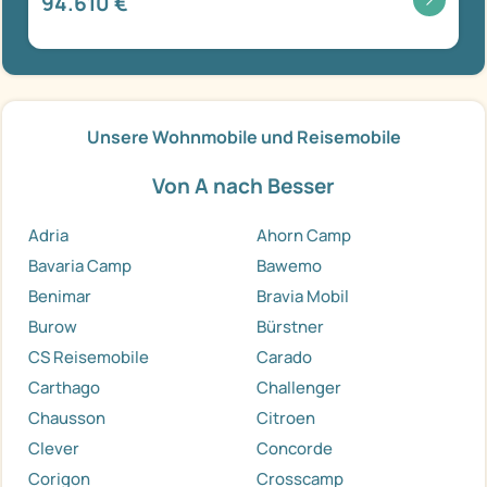
94.610 €
Unsere Wohnmobile und Reisemobile
Von A nach Besser
Adria
Ahorn Camp
Bavaria Camp
Bawemo
Benimar
Bravia Mobil
Burow
Bürstner
CS Reisemobile
Carado
Carthago
Challenger
Chausson
Citroen
Clever
Concorde
Corigon
Crosscamp