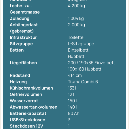
techn. zul.
4.200 kg
Gesamtmasse
Zuladung
1.004 kg
Anhängerlast
2.000 kg
(gebremst)
Infrastruktur
Toilette
Sitzgruppe
L-Sitzgruppe
Betten
Einzelbett
Hubbett
Liegeflächen
200 / 190x85 Einzelbett
190x160 Hubbett
Radstand
414 cm
Heizung
Truma Combi 6
Kühlschrankvolumen
133 l
Gefriervolumen
12 l
Wasservorrat
150 l
Abwassertankvolumen
140 l
Batteriekapazität
80 Ah
USB-Steckdosen
3
Steckdosen 12V
1