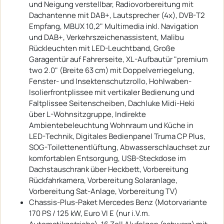
und Neigung verstellbar, Radiovorbereitung mit
Dachantenne mit DAB+, Lautsprecher (4x), DVB-T2
Empfang, MBUX 10,2" Multimedia inkl. Navigation
und DAB+, Verkehrszeichenassistent, Malibu
Rückleuchten mit LED-Leuchtband, Große
Garagentür auf Fahrerseite, XL-Aufbautür "premium
two 2.0" (Breite 63 cm) mit Doppelverriegelung,
Fenster- und Insektenschutzrollo, Hohlwaben-
Isolierfrontplissee mit vertikaler Bedienung und
Faltplissee Seitenscheiben, Dachluke Midi-Heki
über L-Wohnsitzgruppe, Indirekte
Ambientebeleuchtung Wohnraum und Küche in
LED-Technik, Digitales Bedienpanel Truma CP Plus,
SOG-Toilettenentlüftung, Abwasserschlauchset zur
komfortablen Entsorgung, USB-Steckdose im
Dachstauschrank über Heckbett, Vorbereitung
Rückfahrkamera, Vorbereitung Solaranlage,
Vorbereitung Sat-Anlage, Vorbereitung TV)
Chassis-Plus-Paket Mercedes Benz (Motorvariante
170 PS / 125 kW, Euro VI E (nur i.V.m.