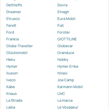
Dethleffs
Dovra
Dreamer
Elnagh
Etrusco
Eura Mobil
Fendt
Fiat
Ford
Forster
Frankia
GIOTTILINE
Globe-Traveller
Globecar
Glücksmobil
Granduca
Heku
Hobby
Hymer
Hymer Eriba
Ilusion
Itineo
Iveco
Joa Camp
Kabe
Karmann Mobil
Knaus
LMC
La Strada
La marca
Laika
Le Voyageur