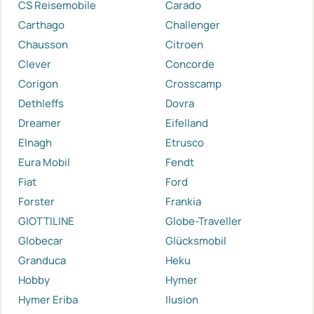
CS Reisemobile
Carado
Carthago
Challenger
Chausson
Citroen
Clever
Concorde
Corigon
Crosscamp
Dethleffs
Dovra
Dreamer
Eifelland
Elnagh
Etrusco
Eura Mobil
Fendt
Fiat
Ford
Forster
Frankia
GIOTTILINE
Globe-Traveller
Globecar
Glücksmobil
Granduca
Heku
Hobby
Hymer
Hymer Eriba
Ilusion