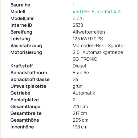
Baureihe
I
Modell
450 RB-LE comfort 4.2t
Modelljahr
2026
Interne ID
2338
Bereifung
Allwetterreifen
Leistung
125 kW/170 PS
Basisfahrzeug
Mercedes-Benz Sprinter
Motorisierung
2,0 l Automatikgetriebe
9G-TRONIC
Kraftstoff
Diesel
Schadstoffnorm
Euro 6e
Schadstoffklasse
S4
Umweltplakette
grün
Getriebe
Automatik
Schlafplätze
2
Gesamtlänge
720 cm
Gesamtbreite
217 cm
Gesamthöhe
295 cm
Innenhöhe
198 cm