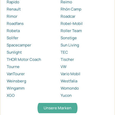
Rapido
Reimo
Renault
Rhön Camp
Rimor
Roadcar
Roadfans
Robel-Mobil
Robeta
Roller Team
Solifer
Sonstige
Spacecamper
Sun Living
Sunlight
TEC
THOR Motor Coach
Tischer
Tourne
VW
VanTourer
Vario Mobil
Weinsberg
Westfalia
Wingamm
Womondo
XGO
Yucon
Unsere Marken