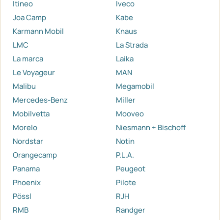
Itineo
Iveco
Joa Camp
Kabe
Karmann Mobil
Knaus
LMC
La Strada
La marca
Laika
Le Voyageur
MAN
Malibu
Megamobil
Mercedes-Benz
Miller
Mobilvetta
Mooveo
Morelo
Niesmann + Bischoff
Nordstar
Notin
Orangecamp
P.L.A.
Panama
Peugeot
Phoenix
Pilote
Pössl
RJH
RMB
Randger