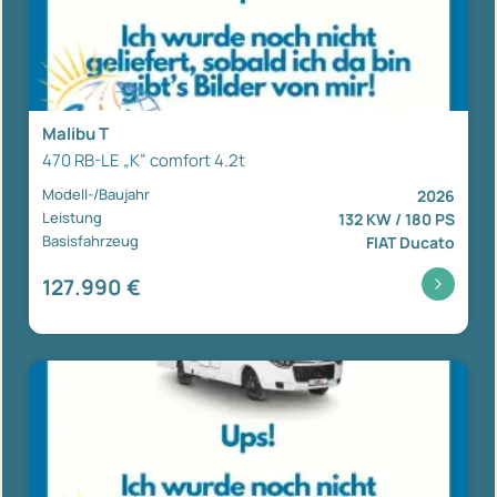
Malibu T
470 RB-LE „K“ comfort 4.2t
Modell-/Baujahr
2026
Leistung
132 KW / 180 PS
Basisfahrzeug
FIAT Ducato
127.990 €