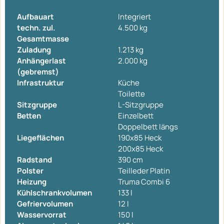
Aufbauart
Integriert
techn. zul.
4.500 kg
Gesamtmasse
Zuladung
1.213 kg
Anhängerlast
2.000 kg
(gebremst)
Infrastruktur
Küche
Toilette
Sitzgruppe
L-Sitzgruppe
Betten
Einzelbett
Doppelbett längs
Liegeflächen
190x85 Heck
200x85 Heck
Radstand
390 cm
Polster
Teilleder Platin
Heizung
Truma Combi 6
Kühlschrankvolumen
133 l
Gefriervolumen
12 l
Wasservorrat
150 l