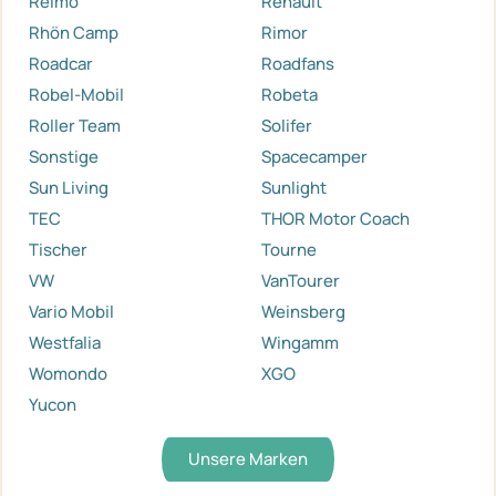
Reimo
Renault
Rhön Camp
Rimor
Roadcar
Roadfans
Robel-Mobil
Robeta
Roller Team
Solifer
Sonstige
Spacecamper
Sun Living
Sunlight
TEC
THOR Motor Coach
Tischer
Tourne
VW
VanTourer
Vario Mobil
Weinsberg
Westfalia
Wingamm
Womondo
XGO
Yucon
Unsere Marken