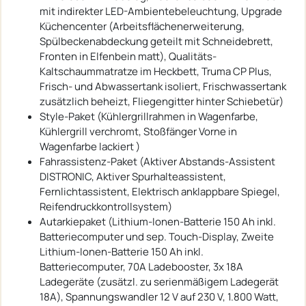
mit indirekter LED-Ambientebeleuchtung, Upgrade
Küchencenter (Arbeitsflächenerweiterung,
Spülbeckenabdeckung geteilt mit Schneidebrett,
Fronten in Elfenbein matt), Qualitäts-
Kaltschaummatratze im Heckbett, Truma CP Plus,
Frisch- und Abwassertank isoliert, Frischwassertank
zusätzlich beheizt, Fliegengitter hinter Schiebetür)
Style-Paket (Kühlergrillrahmen in Wagenfarbe,
Kühlergrill verchromt, Stoßfänger Vorne in
Wagenfarbe lackiert )
Fahrassistenz-Paket (Aktiver Abstands-Assistent
DISTRONIC, Aktiver Spurhalteassistent,
Fernlichtassistent, Elektrisch anklappbare Spiegel,
Reifendruckkontrollsystem)
Autarkiepaket (Lithium-Ionen-Batterie 150 Ah inkl.
Batteriecomputer und sep. Touch-Display, Zweite
Lithium-Ionen-Batterie 150 Ah inkl.
Batteriecomputer, 70A Ladebooster, 3x 18A
Ladegeräte (zusätzl. zu serienmäßigem Ladegerät
18A), Spannungswandler 12 V auf 230 V, 1.800 Watt,