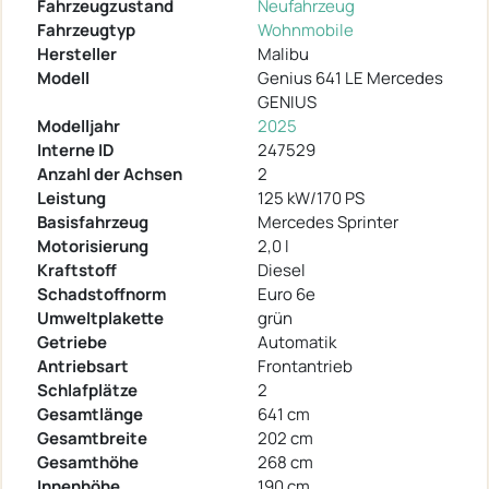
Fahrzeugzustand
Neufahrzeug
Fahrzeugtyp
Wohnmobile
Hersteller
Malibu
Modell
Genius 641 LE Mercedes
GENIUS
Modelljahr
2025
Interne ID
247529
Anzahl der Achsen
2
Leistung
125 kW/170 PS
Basisfahrzeug
Mercedes Sprinter
Motorisierung
2,0 l
Kraftstoff
Diesel
Schadstoffnorm
Euro 6e
Umweltplakette
grün
Getriebe
Automatik
Antriebsart
Frontantrieb
Schlafplätze
2
Gesamtlänge
641 cm
Gesamtbreite
202 cm
Gesamthöhe
268 cm
Innenhöhe
190 cm