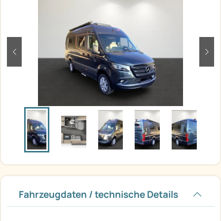
zurück
weit
Fahrzeugdaten / technische Details