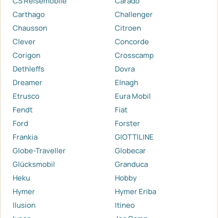
CS Reisemobile
Carado
Carthago
Challenger
Chausson
Citroen
Clever
Concorde
Corigon
Crosscamp
Dethleffs
Dovra
Dreamer
Elnagh
Etrusco
Eura Mobil
Fendt
Fiat
Ford
Forster
Frankia
GIOTTILINE
Globe-Traveller
Globecar
Glücksmobil
Granduca
Heku
Hobby
Hymer
Hymer Eriba
Ilusion
Itineo