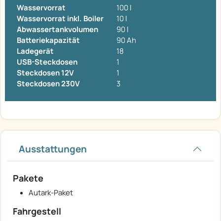
Wasservorrat
100 l
Wasservorrat inkl. Boiler
10 l
Abwassertankvolumen
90 l
Batteriekapazität
90 Ah
Ladegerät
18
USB-Steckdosen
1
Steckdosen 12V
1
Steckdosen 230V
3
Ausstattungen
Pakete
Autark-Paket
Fahrgestell