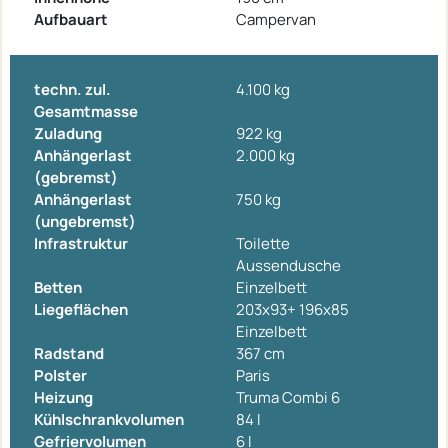
Aufbauart
Campervan
techn. zul.
4.100 kg
Gesamtmasse
Zuladung
922 kg
Anhängerlast
2.000 kg
(gebremst)
Anhängerlast
750 kg
(ungebremst)
Infrastruktur
Toilette
Aussendusche
Betten
Einzelbett
Liegeflächen
203x93+ 196x85
Einzelbett
Radstand
367 cm
Polster
Paris
Heizung
Truma Combi 6
Kühlschrankvolumen
84 l
Gefriervolumen
6 l