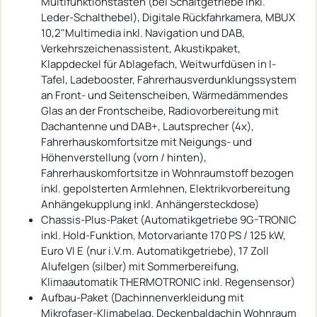
Multifunktionstasten (bei Schaltgetriebe inkl.
Leder-Schalthebel), Digitale Rückfahrkamera, MBUX
10,2"Multimedia inkl. Navigation und DAB,
Verkehrszeichenassistent, Akustikpaket,
Klappdeckel für Ablagefach, Weitwurfdüsen in I-
Tafel, Ladebooster, Fahrerhausverdunklungssystem
an Front- und Seitenscheiben, Wärmedämmendes
Glas an der Frontscheibe, Radiovorbereitung mit
Dachantenne und DAB+, Lautsprecher (4x),
Fahrerhauskomfortsitze mit Neigungs- und
Höhenverstellung (vorn / hinten),
Fahrerhauskomfortsitze in Wohnraumstoff bezogen
inkl. gepolsterten Armlehnen, Elektrikvorbereitung
Anhängekupplung inkl. Anhängersteckdose)
Chassis-Plus-Paket (Automatikgetriebe 9G-TRONIC
inkl. Hold-Funktion, Motorvariante 170 PS / 125 kW,
Euro VI E (nur i.V.m. Automatikgetriebe), 17 Zoll
Alufelgen (silber) mit Sommerbereifung,
Klimaautomatik THERMOTRONIC inkl. Regensensor)
Aufbau-Paket (Dachinnenverkleidung mit
Mikrofaser-Klimabelag, Deckenbaldachin Wohnraum