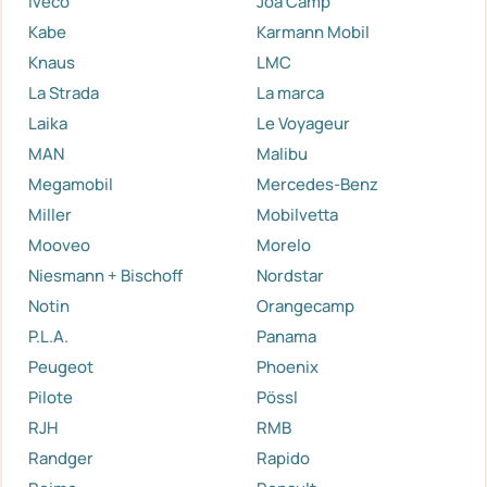
Iveco
Joa Camp
Kabe
Karmann Mobil
Knaus
LMC
La Strada
La marca
Laika
Le Voyageur
MAN
Malibu
Megamobil
Mercedes-Benz
Miller
Mobilvetta
Mooveo
Morelo
Niesmann + Bischoff
Nordstar
Notin
Orangecamp
P.L.A.
Panama
Peugeot
Phoenix
Pilote
Pössl
RJH
RMB
Randger
Rapido