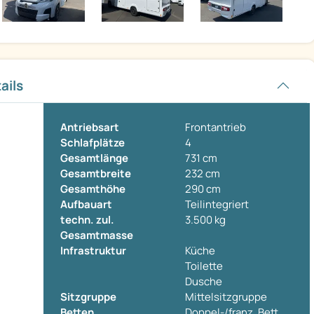
ails
Antriebsart
Frontantrieb
Schlafplätze
4
Gesamtlänge
731 cm
Gesamtbreite
232 cm
Gesamthöhe
290 cm
Aufbauart
Teilintegriert
techn. zul.
3.500 kg
Gesamtmasse
Infrastruktur
Küche
Toilette
Dusche
Sitzgruppe
Mittelsitzgruppe
Betten
Doppel-/franz. Bett