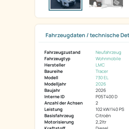
Fahrzeugdaten / technische Det
Fahrzeugzustand
Neufahrzeug
Fahrzeugtyp
Wohnmobile
Hersteller
LMC
Baureihe
Tracer
Modell
730 EL
Modelljahr
2026
Baujahr
2026
Interne ID
P05T400 D
Anzahl der Achsen
2
Leistung
102 kW/140 PS
Basisfahrzeug
Citroën
Motorisierung
2,2ltr
Kraftstoff
Diesel