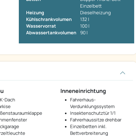
Einzelbett
Heizung
Dieselheizung
Kühlschrankvolumen
132 l
Wasservorrat
100 l
Abwassertankvolumen
90 l
au
Inneneinrichtung
K-Dach
Fahrerhaus-
rkise
Verdunklungssystem
ßenstauraumklappe
Insektenschutztür 1/1
hmenfenster
Fahrerhaussitze drehbar
ckgarage
Einzelbetten inkl.
rzeltleuchte
Bettverbreiterung