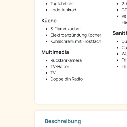
Tagfahrlicht
2.
Lederlenkrad
GF
Ve
Küche
Fl
3-Flammkocher
Sanit
Elektroanzündung Kocher
Kühlschrank mit Frostfach
Du
Ca
Multimedia
Wa
Fr
Rückfahrkamera
Fr
TV-Halter
TV
Doppeldin Radio
Beschreibung