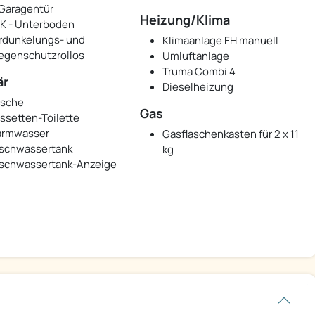
 Garagentür
Heizung/Klima
K - Unterboden
rdunkelungs- und
Klimaanlage FH manuell
iegenschutzrollos
Umluftanlage
Truma Combi 4
är
Dieselheizung
sche
Gas
ssetten-Toilette
rmwasser
Gasflaschenkasten für 2 x 11
ischwassertank
kg
ischwassertank-Anzeige