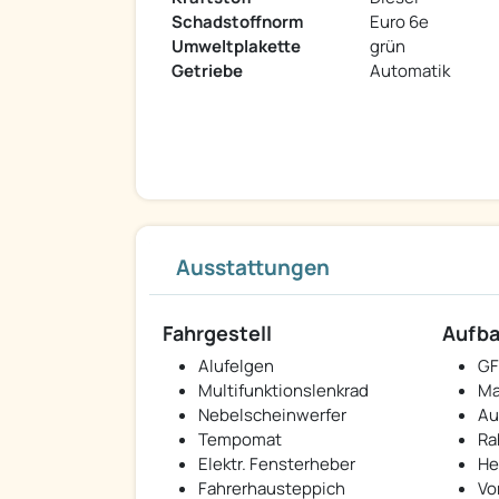
Schadstoffnorm
Euro 6e
Umweltplakette
grün
Getriebe
Automatik
Ausstattungen
Fahrgestell
Aufb
Alufelgen
GF
Multifunktionslenkrad
Ma
Nebelscheinwerfer
Au
Tempomat
Ra
Elektr. Fensterheber
He
Fahrerhausteppich
Vo