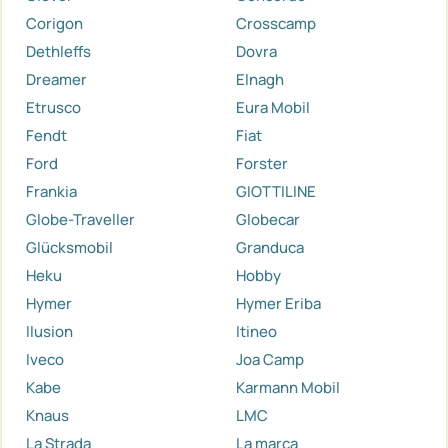
Corigon
Crosscamp
Dethleffs
Dovra
Dreamer
Elnagh
Etrusco
Eura Mobil
Fendt
Fiat
Ford
Forster
Frankia
GIOTTILINE
Globe-Traveller
Globecar
Glücksmobil
Granduca
Heku
Hobby
Hymer
Hymer Eriba
Ilusion
Itineo
Iveco
Joa Camp
Kabe
Karmann Mobil
Knaus
LMC
La Strada
La marca