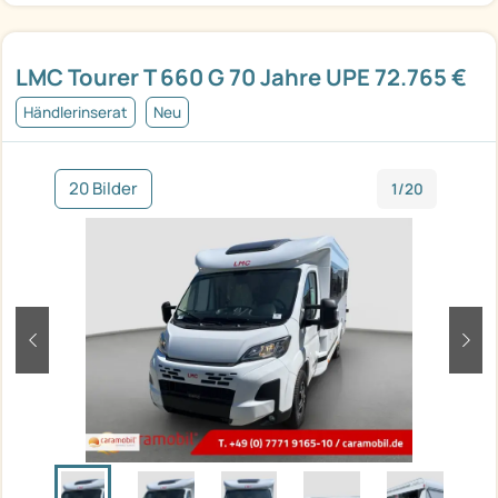
LMC Tourer T 660 G 70 Jahre UPE 72.765 €
Händlerinserat
Neu
20 Bilder
1/20
zurück
weit