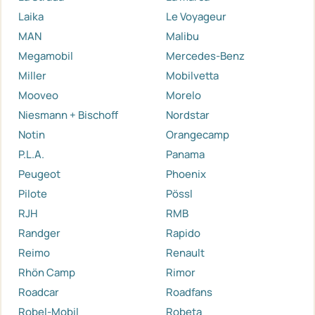
Laika
Le Voyageur
MAN
Malibu
Megamobil
Mercedes-Benz
Miller
Mobilvetta
Mooveo
Morelo
Niesmann + Bischoff
Nordstar
Notin
Orangecamp
P.L.A.
Panama
Peugeot
Phoenix
Pilote
Pössl
RJH
RMB
Randger
Rapido
Reimo
Renault
Rhön Camp
Rimor
Roadcar
Roadfans
Robel-Mobil
Robeta