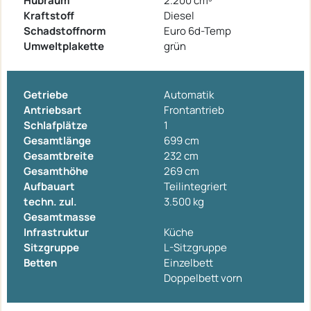
Hubraum
2.200 cm³
Kraftstoff
Diesel
Schadstoffnorm
Euro 6d-Temp
Umweltplakette
grün
Getriebe
Automatik
Antriebsart
Frontantrieb
Schlafplätze
1
Gesamtlänge
699 cm
Gesamtbreite
232 cm
Gesamthöhe
269 cm
Aufbauart
Teilintegriert
techn. zul.
3.500 kg
Gesamtmasse
Infrastruktur
Küche
Sitzgruppe
L-Sitzgruppe
Betten
Einzelbett
Doppelbett vorn