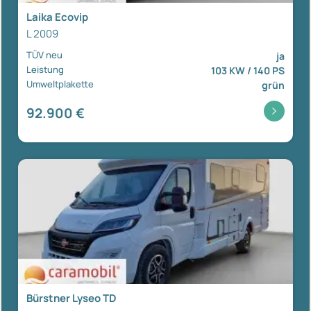
Laika Ecovip
L 2009
TÜV neu
ja
Leistung
103 KW / 140 PS
Umweltplakette
grün
92.900 €
Bürstner Lyseo TD