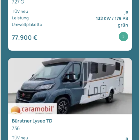
727 G
TÜV neu
ja
Leistung
132 KW / 179 PS
Umweltplakette
grün
77.900 €
Bürstner Lyseo TD
736
TÜV neu
ja