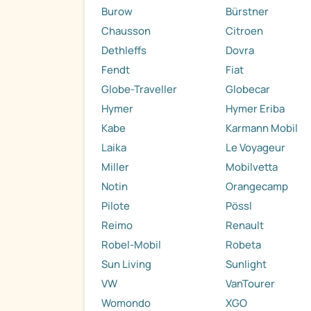
Burow
Bürstner
Chausson
Citroen
Dethleffs
Dovra
Fendt
Fiat
Globe-Traveller
Globecar
Hymer
Hymer Eriba
Kabe
Karmann Mobil
Laika
Le Voyageur
Miller
Mobilvetta
Notin
Orangecamp
Pilote
Pössl
Reimo
Renault
Robel-Mobil
Robeta
Sun Living
Sunlight
VW
VanTourer
Womondo
XGO