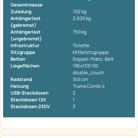
Gesamtmasse
Zuladung
702 kg
Anhängerlast
2.500 kg
(gebremst)
Anhängerlast
750 kg
(ungebremst)
Infrastruktur
Toilette
Sitzgruppe
Mittelsitzgruppe
Betten
Doppel-/franz. Bett
Liegeflächen
195x133/130
double_couch
Radstand
345 cm
Heizung
Truma Combi 4
USB-Steckdosen
2
Steckdosen 12V
1
Steckdosen 230V
3