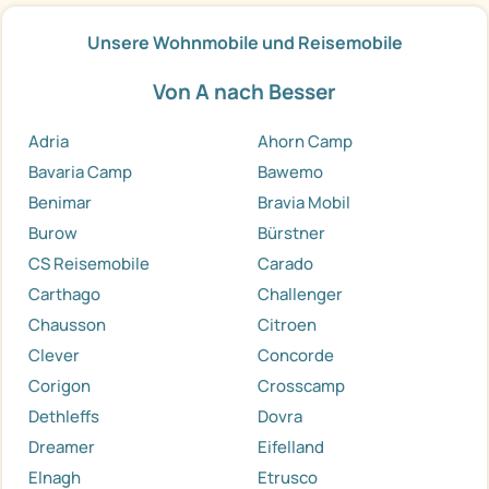
Unsere Wohnmobile und Reisemobile
Von A nach Besser
Adria
Ahorn Camp
Bavaria Camp
Bawemo
Benimar
Bravia Mobil
Burow
Bürstner
CS Reisemobile
Carado
Carthago
Challenger
Chausson
Citroen
Clever
Concorde
Corigon
Crosscamp
Dethleffs
Dovra
Dreamer
Eifelland
Elnagh
Etrusco