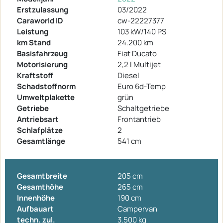
Erstzulassung
03/2022
Caraworld ID
cw-22227377
Leistung
103 kW/140 PS
km Stand
24.200 km
Basisfahrzeug
Fiat Ducato
Motorisierung
2,2 l Multijet
Kraftstoff
Diesel
Schadstoffnorm
Euro 6d-Temp
Umweltplakette
grün
Getriebe
Schaltgetriebe
Antriebsart
Frontantrieb
Schlafplätze
2
Gesamtlänge
541 cm
Gesamtbreite
205 cm
Gesamthöhe
265 cm
Innenhöhe
190 cm
Aufbauart
Campervan
techn. zul.
3.500 kg