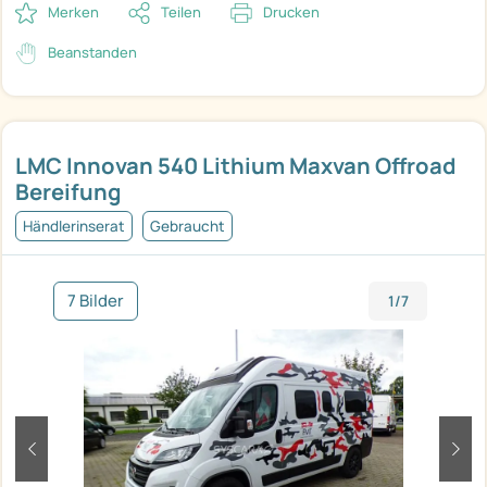
Merken
Teilen
Drucken
Beanstanden
LMC Innovan 540 Lithium Maxvan Offroad
Bereifung
Händlerinserat
Gebraucht
7 Bilder
1/7
zurück
weit