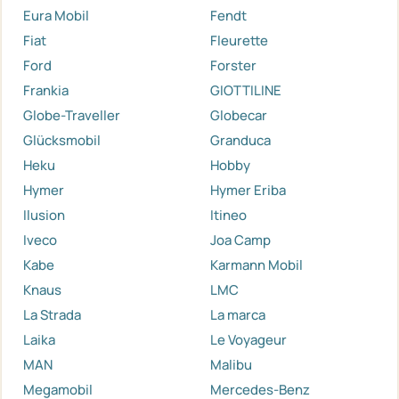
Eura Mobil
Fendt
Fiat
Fleurette
Ford
Forster
Frankia
GIOTTILINE
Globe-Traveller
Globecar
Glücksmobil
Granduca
Heku
Hobby
Hymer
Hymer Eriba
Ilusion
Itineo
Iveco
Joa Camp
Kabe
Karmann Mobil
Knaus
LMC
La Strada
La marca
Laika
Le Voyageur
MAN
Malibu
Megamobil
Mercedes-Benz