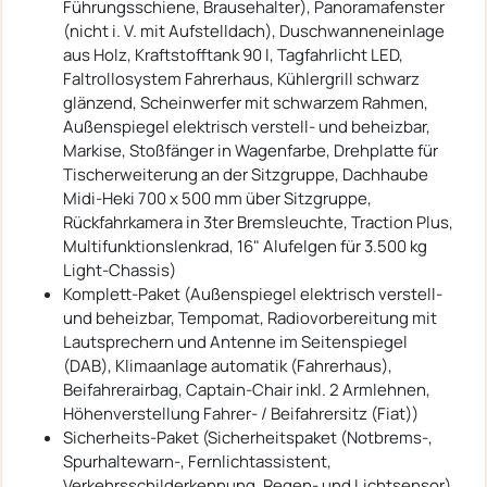
Führungsschiene, Brausehalter), Panoramafenster
(nicht i. V. mit Aufstelldach), Duschwanneneinlage
aus Holz, Kraftstofftank 90 l, Tagfahrlicht LED,
Faltrollosystem Fahrerhaus, Kühlergrill schwarz
glänzend, Scheinwerfer mit schwarzem Rahmen,
Außenspiegel elektrisch verstell- und beheizbar,
Markise, Stoßfänger in Wagenfarbe, Drehplatte für
Tischerweiterung an der Sitzgruppe, Dachhaube
Midi-Heki 700 x 500 mm über Sitzgruppe,
Rückfahrkamera in 3ter Bremsleuchte, Traction Plus,
Multifunktionslenkrad, 16" Alufelgen für 3.500 kg
Light-Chassis)
Komplett-Paket (Außenspiegel elektrisch verstell-
und beheizbar, Tempomat, Radiovorbereitung mit
Lautsprechern und Antenne im Seitenspiegel
(DAB), Klimaanlage automatik (Fahrerhaus),
Beifahrerairbag, Captain-Chair inkl. 2 Armlehnen,
Höhenverstellung Fahrer- / Beifahrersitz (Fiat))
Sicherheits-Paket (Sicherheitspaket (Notbrems-,
Spurhaltewarn-, Fernlichtassistent,
Verkehrsschilderkennung, Regen- und Lichtsensor),