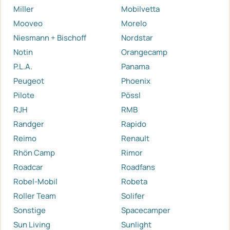
Miller
Mobilvetta
Mooveo
Morelo
Niesmann + Bischoff
Nordstar
Notin
Orangecamp
P.L.A.
Panama
Peugeot
Phoenix
Pilote
Pössl
RJH
RMB
Randger
Rapido
Reimo
Renault
Rhön Camp
Rimor
Roadcar
Roadfans
Robel-Mobil
Robeta
Roller Team
Solifer
Sonstige
Spacecamper
Sun Living
Sunlight