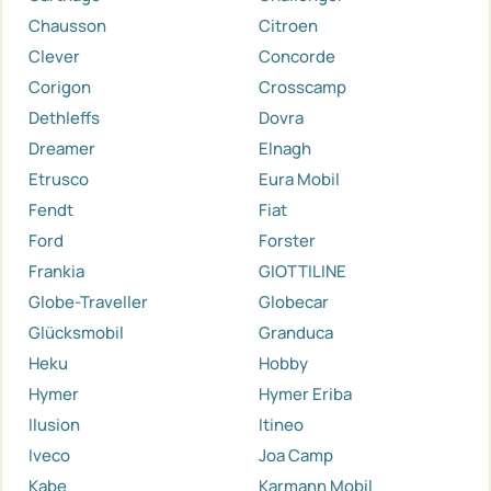
Chausson
Citroen
Clever
Concorde
Corigon
Crosscamp
Dethleffs
Dovra
Dreamer
Elnagh
Etrusco
Eura Mobil
Fendt
Fiat
Ford
Forster
Frankia
GIOTTILINE
Globe-Traveller
Globecar
Glücksmobil
Granduca
Heku
Hobby
Hymer
Hymer Eriba
Ilusion
Itineo
Iveco
Joa Camp
Kabe
Karmann Mobil