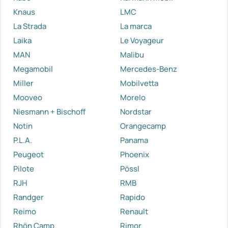
Knaus
LMC
La Strada
La marca
Laika
Le Voyageur
MAN
Malibu
Megamobil
Mercedes-Benz
Miller
Mobilvetta
Mooveo
Morelo
Niesmann + Bischoff
Nordstar
Notin
Orangecamp
P.L.A.
Panama
Peugeot
Phoenix
Pilote
Pössl
RJH
RMB
Randger
Rapido
Reimo
Renault
Rhön Camp
Rimor