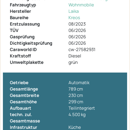
Fahrzeugtyp
Wohnmobile
Hersteller
Laika
Baureihe
Kreos
Erstzulassung
08/2023
TÜV
06/2026
Gasprüfung
06/2026
Dichtigkeitsprüfung
06/2026
Caraworld ID
cw-27582931
Kraftstoff
Diesel
Umweltplakette
grün
Getriebe
Automatik
Gesamtlänge
789 cm
Gesamtbreite
230 cm
Gesamthöhe
299 cm
Aufbauart
Teilintegriert
techn. zul.
4.500 kg
Gesamtmasse
Infrastruktur
Küche