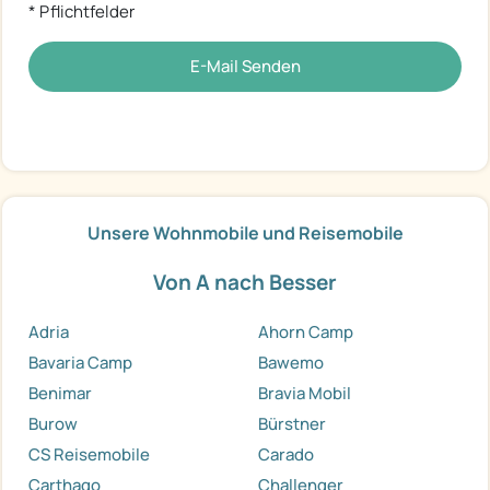
* Pflichtfelder
E-Mail Senden
Unsere Wohnmobile und Reisemobile
Von A nach Besser
Adria
Ahorn Camp
Bavaria Camp
Bawemo
Benimar
Bravia Mobil
Burow
Bürstner
CS Reisemobile
Carado
Carthago
Challenger