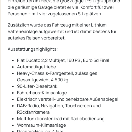
Einzelbetten im Heck, die großzügige L-Sitzgruppe und
die geräumige Garage bietet er viel Komfort für zwei
Personen – mit vier zugelassenen Sitzplätzen.
Zusätzlich wurde das Fahrzeug mit einer Lithium-
Batterieanlage aufgewertet und ist damit bestens für
autarkes Reisen vorbereitet.
Ausstattungshighlights:
Fiat Ducato 2,2 Multijet, 160 PS , Euro 6d Final
Automatikgetriebe
Heavy-Chassis-Fahrgestell, zulässiges
Gesamtgewicht 4.500 kg
90-Liter-Dieseltank
Fahrerhaus-Klimaanlage
Elektrisch verstell- und beheizbare Außenspiegel
DAB-Radio, Navigation, Touchscreen und
Rückfahrkamera
Multifunktionslenkrad mit Radiobedienung
Wohnraum-Klimaanlage
Dachmarkise, ca. 4,9 m