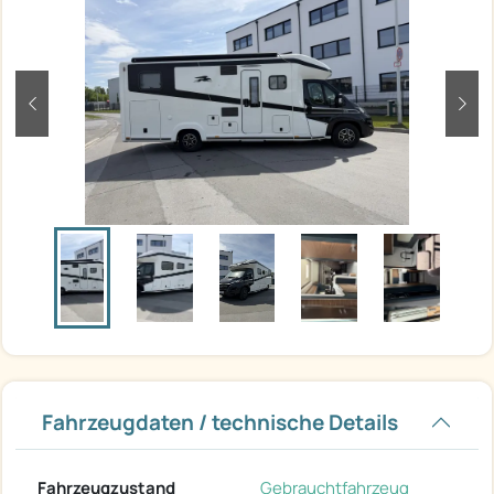
zurück
weit
Fahrzeugdaten / technische Details
Fahrzeugzustand
Gebrauchtfahrzeug