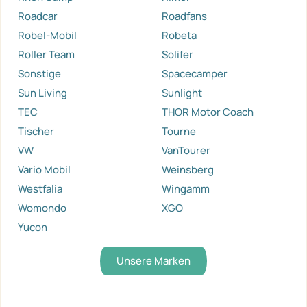
Roadcar
Roadfans
Robel-Mobil
Robeta
Roller Team
Solifer
Sonstige
Spacecamper
Sun Living
Sunlight
TEC
THOR Motor Coach
Tischer
Tourne
VW
VanTourer
Vario Mobil
Weinsberg
Westfalia
Wingamm
Womondo
XGO
Yucon
Unsere Marken