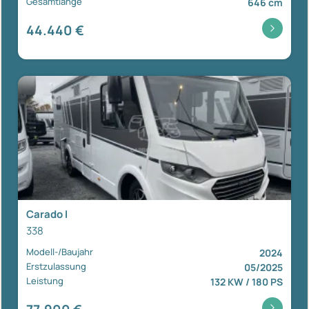
Gesamtlänge
646 cm
44.440 €
Carado I
338
Modell-/Baujahr
2024
Erstzulassung
05/2025
Leistung
132 KW / 180 PS