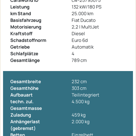
Caraworld ID
cw-25795075
Leistung
132 kW/180 PS
km Stand
25.000 km
Basisfahrzeug
Fiat Ducato
Motorisierung
2,2 l MultiJet
Kraftstoff
Diesel
Schadstoffnorm
Euro 6d
Getriebe
Automatik
Schlafplätze
4
Gesamtlänge
789 cm
Gesamtbreite
232 cm
Gesamthöhe
303 cm
Aufbauart
Teilintegriert
techn. zul.
4.500 kg
Gesamtmasse
Zuladung
459 kg
Anhängerlast
2.000 kg
(gebremst)
Betten
Einzelbett