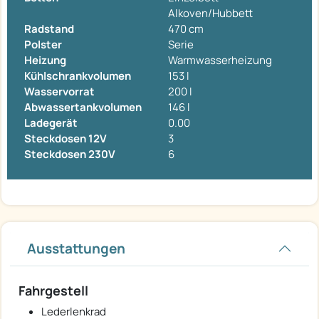
Alkoven/Hubbett
Radstand
470 cm
Polster
Serie
Heizung
Warmwasserheizung
Kühlschrankvolumen
153 l
Wasservorrat
200 l
Abwassertankvolumen
146 l
Ladegerät
0.00
Steckdosen 12V
3
Steckdosen 230V
6
Ausstattungen
Fahrgestell
Lederlenkrad