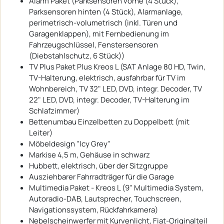
Alarm Paket (Parksensoren vorne (4 Stück),
Parksensoren hinten (4 Stück), Alarmanlage,
perimetrisch-volumetrisch (inkl. Türen und
Garagenklappen), mit Fernbedienung im
Fahrzeugschlüssel, Fenstersensoren
(Diebstahlschutz, 6 Stück))
TV Plus Paket Plus Kreos L (SAT Anlage 80 HD, Twin,
TV-Halterung, elektrisch, ausfahrbar für TV im
Wohnbereich, TV 32" LED, DVD, integr. Decoder, TV
22" LED, DVD, integr. Decoder, TV-Halterung im
Schlafzimmer)
Bettenumbau Einzelbetten zu Doppelbett (mit
Leiter)
Möbeldesign "Icy Grey"
Markise 4,5 m, Gehäuse in schwarz
Hubbett, elektrisch, über der Sitzgruppe
Ausziehbarer Fahrradträger für die Garage
Multimedia Paket - Kreos L (9" Multimedia System,
Autoradio-DAB, Lautsprecher, Touchscreen,
Navigationssystem, Rückfahrkamera)
Nebelscheinwerfer mit Kurvenlicht, Fiat-Originalteil