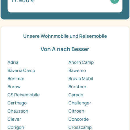
77.900 €
Unsere Wohnmobile und Reisemobile
Von A nach Besser
Adria
Ahorn Camp
Bavaria Camp
Bawemo
Benimar
Bravia Mobil
Burow
Bürstner
CS Reisemobile
Carado
Carthago
Challenger
Chausson
Citroen
Clever
Concorde
Corigon
Crosscamp