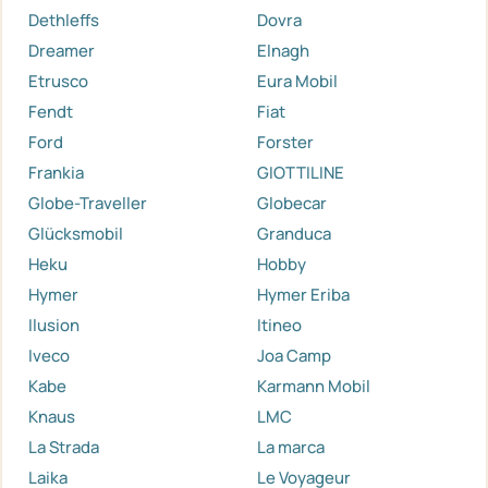
Dethleffs
Dovra
Dreamer
Elnagh
Etrusco
Eura Mobil
Fendt
Fiat
Ford
Forster
Frankia
GIOTTILINE
Globe-Traveller
Globecar
Glücksmobil
Granduca
Heku
Hobby
Hymer
Hymer Eriba
Ilusion
Itineo
Iveco
Joa Camp
Kabe
Karmann Mobil
Knaus
LMC
La Strada
La marca
Laika
Le Voyageur