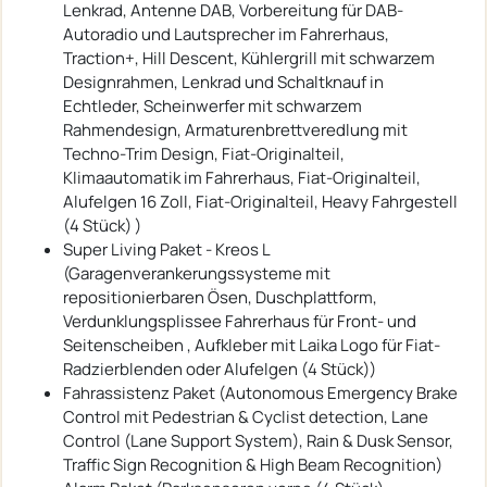
Lenkrad, Antenne DAB, Vorbereitung für DAB-
Autoradio und Lautsprecher im Fahrerhaus,
Traction+, Hill Descent, Kühlergrill mit schwarzem
Designrahmen, Lenkrad und Schaltknauf in
Echtleder, Scheinwerfer mit schwarzem
Rahmendesign, Armaturenbrettveredlung mit
Techno-Trim Design, Fiat-Originalteil,
Klimaautomatik im Fahrerhaus, Fiat-Originalteil,
Alufelgen 16 Zoll, Fiat-Originalteil, Heavy Fahrgestell
(4 Stück) )
Super Living Paket - Kreos L
(Garagenverankerungssysteme mit
repositionierbaren Ösen, Duschplattform,
Verdunklungsplissee Fahrerhaus für Front- und
Seitenscheiben , Aufkleber mit Laika Logo für Fiat-
Radzierblenden oder Alufelgen (4 Stück))
Fahrassistenz Paket (Autonomous Emergency Brake
Control mit Pedestrian & Cyclist detection, Lane
Control (Lane Support System), Rain & Dusk Sensor,
Traffic Sign Recognition & High Beam Recognition)