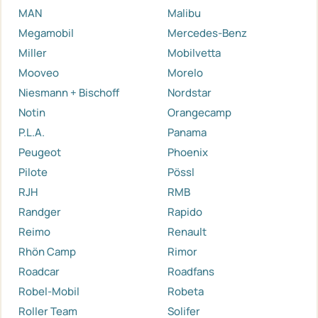
MAN
Malibu
Megamobil
Mercedes-Benz
Miller
Mobilvetta
Mooveo
Morelo
Niesmann + Bischoff
Nordstar
Notin
Orangecamp
P.L.A.
Panama
Peugeot
Phoenix
Pilote
Pössl
RJH
RMB
Randger
Rapido
Reimo
Renault
Rhön Camp
Rimor
Roadcar
Roadfans
Robel-Mobil
Robeta
Roller Team
Solifer