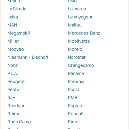
Knaus
LMC
La Strada
La marca
Laika
Le Voyageur
MAN
Malibu
Megamobil
Mercedes-Benz
Miller
Mobilvetta
Mooveo
Morelo
Niesmann + Bischoff
Nordstar
Notin
Orangecamp
P.L.A.
Panama
Peugeot
Phoenix
Pilote
Pössl
RJH
RMB
Randger
Rapido
Reimo
Renault
Rhön Camp
Rimor