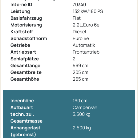
Interne ID
70340
Leistung
132 kW/180 PS
Basisfahrzeug
Fiat
Motorisierung
2,2L,Euro 6e
Kraftstoff
Diesel
Schadstoffnorm
Euro 6e
Getriebe
Automatik
Antriebsart
Frontantrieb
Schlafplätze
2
Gesamtlänge
599 cm
Gesamtbreite
205 cm
Gesamthöhe
265 cm
Innenhöhe
190 cm
Aufbauart
Campervan
techn. zul.
3.500 kg
Gesamtmasse
Anhängerlast
2.500 kg
(gebremst)