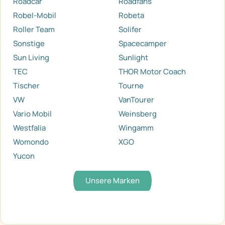
Roadcar
Roadfans
Robel-Mobil
Robeta
Roller Team
Solifer
Sonstige
Spacecamper
Sun Living
Sunlight
TEC
THOR Motor Coach
Tischer
Tourne
VW
VanTourer
Vario Mobil
Weinsberg
Westfalia
Wingamm
Womondo
XGO
Yucon
Unsere Marken