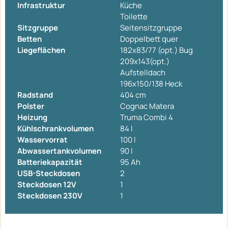
Infrastruktur
Küche
Toilette
Sitzgruppe
Seitensitzgruppe
Betten
Doppelbett quer
Liegeflächen
182x83/77 (opt.) Bug
209x143(opt.)
Aufstelldach
196x150/138 Heck
Radstand
404 cm
Polster
Cognac Matera
Heizung
Truma Combi 4
Kühlschrankvolumen
84 l
Wasservorrat
100 l
Abwassertankvolumen
90 l
Batteriekapazität
95 Ah
USB-Steckdosen
2
Steckdosen 12V
1
Steckdosen 230V
1