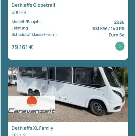
Dethleffs Globetrail
600 ER
Modell-/Baujahr
2026
Leistung
103 KW / 140 PS
Schadstoffklasse/-norm
Euro 6e
79.161 €
Dethleffs XL Family
7812-2