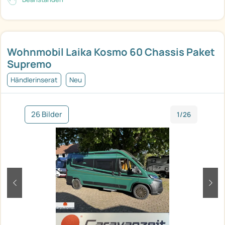
Wohnmobil Laika Kosmo 60 Chassis Paket
Supremo
Händlerinserat
Neu
26 Bilder
1/26
zurück
weit