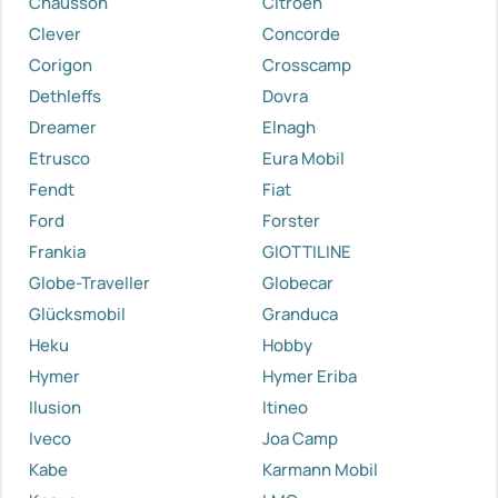
Chausson
Citroen
Clever
Concorde
Corigon
Crosscamp
Dethleffs
Dovra
Dreamer
Elnagh
Etrusco
Eura Mobil
Fendt
Fiat
Ford
Forster
Frankia
GIOTTILINE
Globe-Traveller
Globecar
Glücksmobil
Granduca
Heku
Hobby
Hymer
Hymer Eriba
Ilusion
Itineo
Iveco
Joa Camp
Kabe
Karmann Mobil