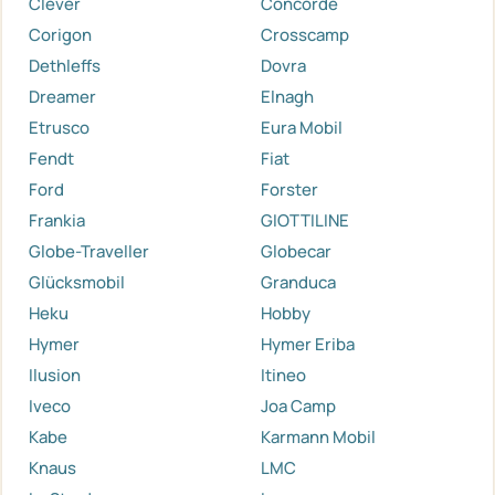
Clever
Concorde
Corigon
Crosscamp
Dethleffs
Dovra
Dreamer
Elnagh
Etrusco
Eura Mobil
Fendt
Fiat
Ford
Forster
Frankia
GIOTTILINE
Globe-Traveller
Globecar
Glücksmobil
Granduca
Heku
Hobby
Hymer
Hymer Eriba
Ilusion
Itineo
Iveco
Joa Camp
Kabe
Karmann Mobil
Knaus
LMC