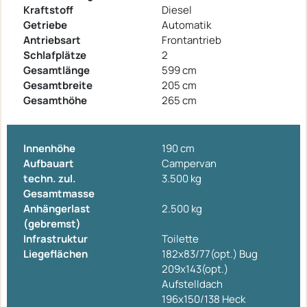
Kraftstoff
Diesel
Getriebe
Automatik
Antriebsart
Frontantrieb
Schlafplätze
2
Gesamtlänge
599 cm
Gesamtbreite
205 cm
Gesamthöhe
265 cm
Innenhöhe
190 cm
Aufbauart
Campervan
techn. zul.
3.500 kg
Gesamtmasse
Anhängerlast
2.500 kg
(gebremst)
Infrastruktur
Toilette
Liegeflächen
182x83/77(opt.) Bug
209x143(opt.)
Aufstelldach
196x150/138 Heck