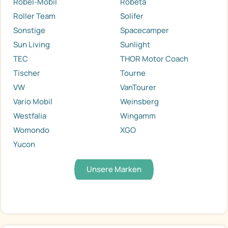
Robel-Mobil
Robeta
Roller Team
Solifer
Sonstige
Spacecamper
Sun Living
Sunlight
TEC
THOR Motor Coach
Tischer
Tourne
VW
VanTourer
Vario Mobil
Weinsberg
Westfalia
Wingamm
Womondo
XGO
Yucon
Unsere Marken