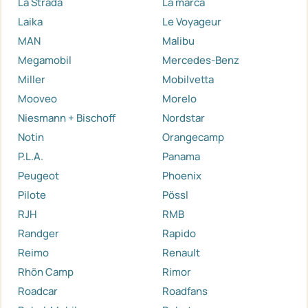
La Strada
La marca
Laika
Le Voyageur
MAN
Malibu
Megamobil
Mercedes-Benz
Miller
Mobilvetta
Mooveo
Morelo
Niesmann + Bischoff
Nordstar
Notin
Orangecamp
P.L.A.
Panama
Peugeot
Phoenix
Pilote
Pössl
RJH
RMB
Randger
Rapido
Reimo
Renault
Rhön Camp
Rimor
Roadcar
Roadfans