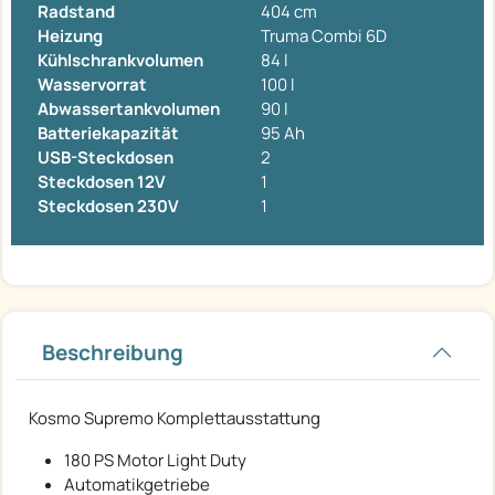
Radstand
404 cm
Heizung
Truma Combi 6D
Kühlschrankvolumen
84 l
Wasservorrat
100 l
Abwassertankvolumen
90 l
Batteriekapazität
95 Ah
USB-Steckdosen
2
Steckdosen 12V
1
Steckdosen 230V
1
Beschreibung
Kosmo Supremo Komplettausstattung
180 PS Motor Light Duty
Automatikgetriebe