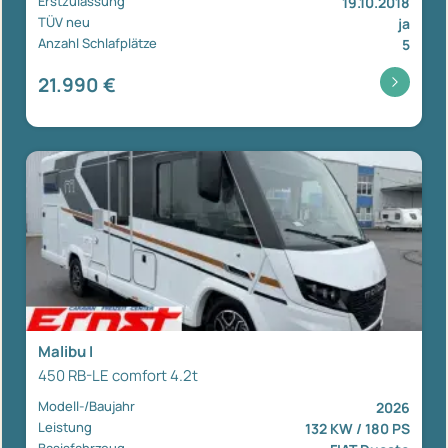
Erstzulassung
19.10.2018
TÜV neu
ja
Anzahl Schlafplätze
5
21.990 €
Malibu I
450 RB-LE comfort 4.2t
Modell-/Baujahr
2026
Leistung
132 KW / 180 PS
Basisfahrzeug