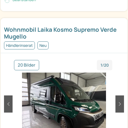
Wohnmobil Laika Kosmo Supremo Verde
Mugello
Händlerinserat
Neu
20 Bilder
1/20
zurück
weit