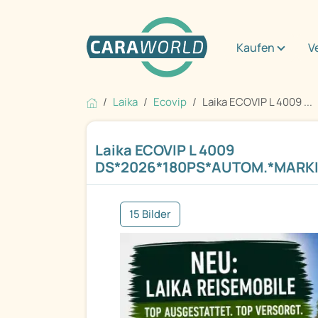
Kaufen
V
Laika
Ecovip
Laika ECOVIP L 4009 ...
Laika ECOVIP L 4009
DS*2026*180PS*AUTOM.*MARK
15 Bilder