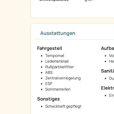
Ausstattungen
Fahrgestell
Aufb
Tempomat
Ma
Lederlenkrad
He
Rußpartikelfilter
Sanit
ABS
Zentralverriegelung
Du
ESP
Elekt
Sommerreifen
Ei
Sonstiges
Scheckheft gepflegt