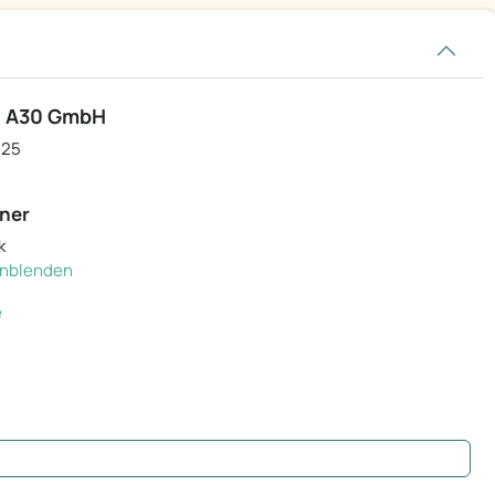
t A30 GmbH
 25
ner
k
einblenden
e