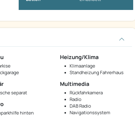
au
Heizung/Klima
rkise
Klimaanlage
ckgarage
Standheizung Fahrerhaus
är
Multimedia
sche separat
Rückfahrkamera
Radio
ro
DAB Radio
Navigationssystem
nparkhilfe hinten