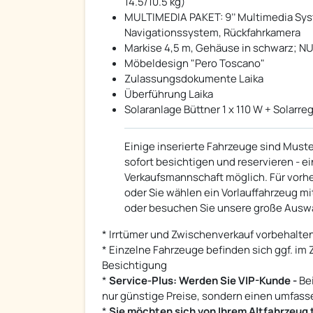
14.5/10.5 kg)
MULTIMEDIA PAKET: 9’’ Multimedia Sys
Navigationssystem, Rückfahrkamera
Markise 4,5 m, Gehäuse in schwarz; NU
Möbeldesign "Pero Toscano"
Zulassungsdokumente Laika
Überführung Laika
Solaranlage Büttner 1 x 110 W + Solarre
Einige inserierte Fahrzeuge sind Must
sofort besichtigen und reservieren - 
Verkaufsmannschaft möglich. Für vorhe
oder Sie wählen ein Vorlauffahrzeug mit
oder besuchen Sie unsere große Auswah
* Irrtümer und Zwischenverkauf vorbehalten
* Einzelne Fahrzeuge befinden sich ggf. im 
Besichtigung
*
Service-Plus: Werden Sie VIP-Kunde -
Bei
nur günstige Preise, sondern einen umfass
*
Sie möchten sich von Ihrem Altfahrzeug