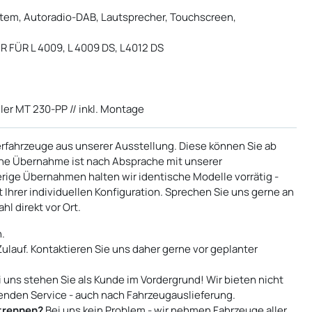
tem, Autoradio-DAB, Lautsprecher, Touchscreen,
R FÜR L 4009, L 4009 DS, L4012 DS
gler MT 230-PP // inkl. Montage
erfahrzeuge aus unserer Ausstellung. Diese können Sie ab
eine Übernahme ist nach Absprache mit unserer
rige Übernahmen halten wir identische Modelle vorrätig -
 Ihrer individuellen Konfiguration. Sprechen Sie uns gerne an
l direkt vor Ort.
.
Zulauf. Kontaktieren Sie uns daher gerne vor geplanter
 uns stehen Sie als Kunde im Vordergrund! Wir bieten nicht
enden Service - auch nach Fahrzeugauslieferung.
 trennen?
Bei uns kein Problem - wir nehmen Fahrzeuge aller