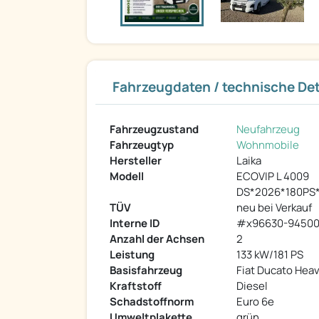
Fahrzeugdaten / technische Det
Fahrzeugzustand
Neufahrzeug
Fahrzeugtyp
Wohnmobile
Hersteller
Laika
Modell
ECOVIP L 4009
DS*2026*180PS
TÜV
neu bei Verkauf
Interne ID
#x96630-9450
Anzahl der Achsen
2
Leistung
133 kW/181 PS
Basisfahrzeug
Fiat Ducato Hea
Kraftstoff
Diesel
Schadstoffnorm
Euro 6e
Umweltplakette
grün