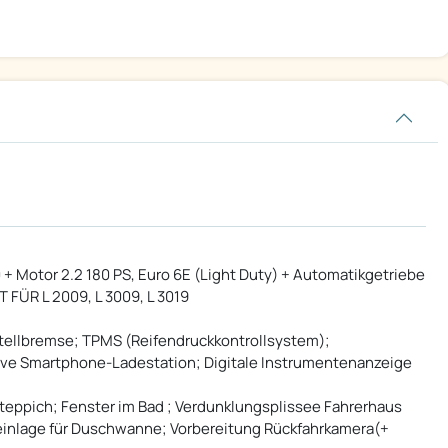
 + Motor 2.2 180 PS, Euro 6E (Light Duty) + Automatikgetriebe
T FÜR L 2009, L 3009, L 3019
tellbremse; TPMS (Reifendruckkontrollsystem);
ktive Smartphone-Ladestation; Digitale Instrumentenanzeige
ppich; Fenster im Bad ; Verdunklungsplissee Fahrerhaus
zeinlage für Duschwanne; Vorbereitung Rückfahrkamera(+