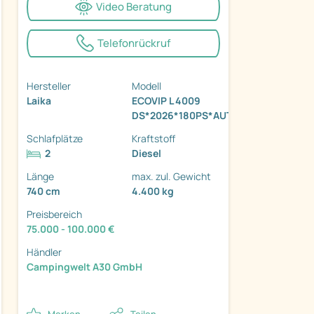
Video Beratung
Telefonrückruf
Hersteller
Modell
Laika
ECOVIP L 4009
ter
DS*2026*180PS*AUTOM.*MARKISE
Schlafplätze
Kraftstoff
2
Diesel
Länge
max. zul. Gewicht
740 cm
4.400 kg
Preisbereich
75.000 - 100.000 €
Händler
Campingwelt A30 GmbH
Merken
Teilen