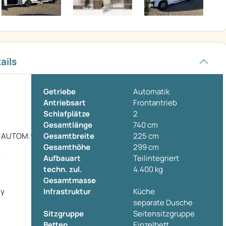
ails
Getriebe
Automatik
Antriebsart
Frontantrieb
Schlafplätze
2
Gesamtlänge
740 cm
*AUTOM.*MARKISE
Gesamtbreite
225 cm
Gesamthöhe
299 cm
0
Aufbauart
Teilintegriert
techn. zul.
4.400 kg
Gesamtmasse
vy
Infrastruktur
Küche
separate Dusche
Sitzgruppe
Seitensitzgruppe
Betten
Einzelbett