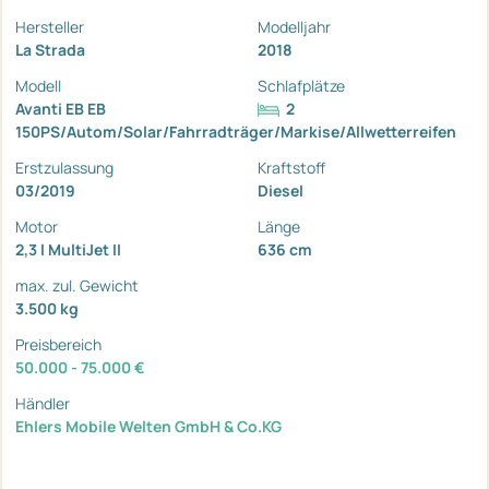
Hersteller
Modelljahr
La Strada
2018
Modell
Schlafplätze
Avanti EB EB
2
150PS/Autom/Solar/Fahrradträger/Markise/Allwetterreifen
Erstzulassung
Kraftstoff
03/2019
Diesel
Motor
Länge
2,3 l MultiJet II
636 cm
max. zul. Gewicht
3.500 kg
Preisbereich
50.000 - 75.000 €
Händler
Ehlers Mobile Welten GmbH & Co.KG