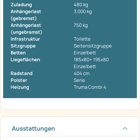
Zuladung
480 kg
Anhängerlast
3.000 kg
(gebremst)
Anhängerlast
750 kg
(ungebremst)
Infrastruktur
Toilette
Sitzgruppe
Seitensitzgruppe
Betten
Einzelbett
Liegeflächen
185x80+ 195x80
Einzelbett
Radstand
404 cm
Polster
Serie
Heizung
Truma Combi 4
Ausstattungen