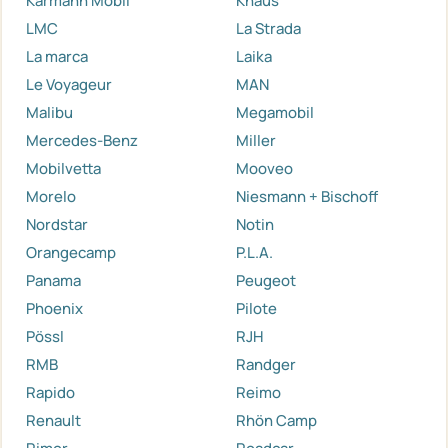
Karmann Mobil
Knaus
LMC
La Strada
La marca
Laika
Le Voyageur
MAN
Malibu
Megamobil
Mercedes-Benz
Miller
Mobilvetta
Mooveo
Morelo
Niesmann + Bischoff
Nordstar
Notin
Orangecamp
P.L.A.
Panama
Peugeot
Phoenix
Pilote
Pössl
RJH
RMB
Randger
Rapido
Reimo
Renault
Rhön Camp