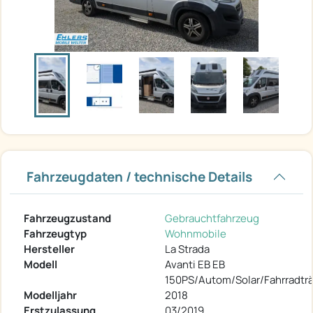
Fahrzeugdaten / technische Details
Fahrzeugzustand
Gebrauchtfahrzeug
Fahrzeugtyp
Wohnmobile
Hersteller
La Strada
Modell
Avanti EB EB
150PS/Autom/Solar/Fahrradträ
Modelljahr
2018
Erstzulassung
03/2019