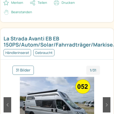
Merken
Teilen
Drucken
Beanstanden
La Strada Avanti EB EB
150PS/Autom/Solar/Fahrradträger/Markise/
Händlerinserat
Gebraucht
31 Bilder
1/31
zurück
weit