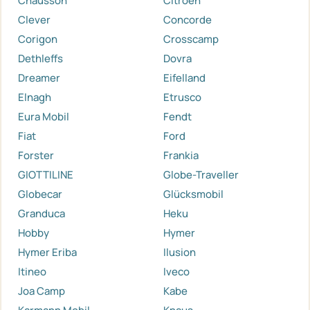
Chausson
Citroen
Clever
Concorde
Corigon
Crosscamp
Dethleffs
Dovra
Dreamer
Eifelland
Elnagh
Etrusco
Eura Mobil
Fendt
Fiat
Ford
Forster
Frankia
GIOTTILINE
Globe-Traveller
Globecar
Glücksmobil
Granduca
Heku
Hobby
Hymer
Hymer Eriba
Ilusion
Itineo
Iveco
Joa Camp
Kabe