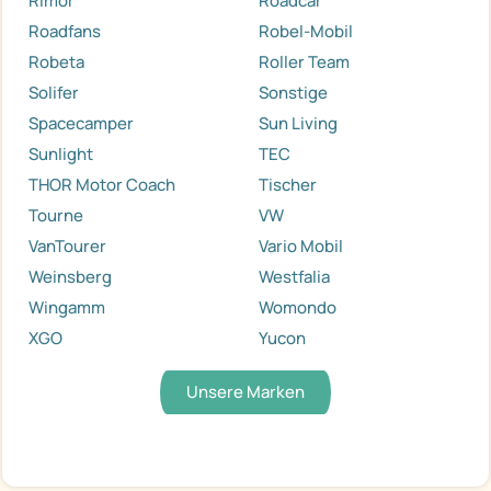
Rimor
Roadcar
Roadfans
Robel-Mobil
Robeta
Roller Team
Solifer
Sonstige
Spacecamper
Sun Living
Sunlight
TEC
THOR Motor Coach
Tischer
Tourne
VW
VanTourer
Vario Mobil
Weinsberg
Westfalia
Wingamm
Womondo
XGO
Yucon
Unsere Marken