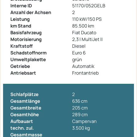
Interne ID
51170/052GELB
Anzahl der Achsen
2
Leistung
110 kW/150 PS
km Stand
85.500 km
Basisfahrzeug
Fiat Ducato
Motorisierung
2,3 l MultiJet II
Kraftstoff
Diesel
Schadstoffnorm
Euro 6
Umweltplakette
grün
Getriebe
Automatik
Antriebsart
Frontantrieb
Schlafplätze
2
Gesamtlänge
636 cm
Gesamtbreite
205 cm
Gesamthöhe
289 cm
Aufbauart
Campervan
techn. zul.
3.500 kg
Gesamtmasse