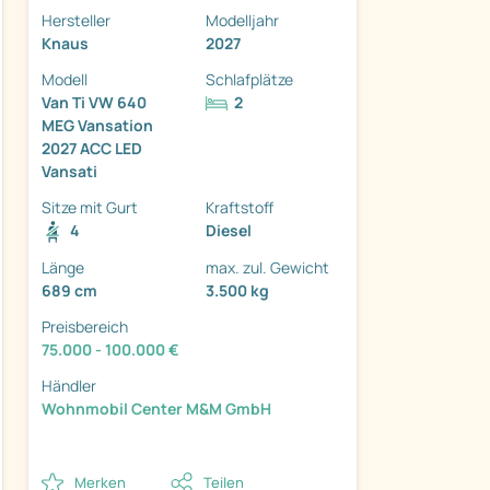
Hersteller
Modelljahr
Knaus
2027
Modell
Schlafplätze
Van Ti VW 640
2
MEG Vansation
2027 ACC LED
ter
Vansati
Sitze mit Gurt
Kraftstoff
4
Diesel
Länge
max. zul. Gewicht
689 cm
3.500 kg
Preisbereich
75.000 - 100.000 €
Händler
Wohnmobil Center M&M GmbH
Merken
Teilen