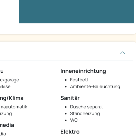
au
Inneneinrichtung
ckgarage
Festbett
rkise
Ambiente-Beleuchtung
ng/Klima
Sanitär
imaautomatik
Dusche separat
izung
Standheizung
WC
media
Elektro
dio