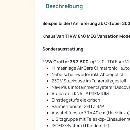
Beschreibung
Beispielbilder! Anlieferung ab Oktober 20
Knaus Van Ti VW 640 MEG Vansation Mode
Sonderausstattung:
*
VW Crafter 35 3.500 kg
* 2, 0 l TDI Euro
Klimaanlage Air Care Climatronic , aut
Nebelscheinwerfer inkl. Abbiegelicht
230 V Steckdose im Fahrersitzgestell
Navi Plus Infotainmentsystem "Discover
Aufbautür: KNAUS PREMIUM
Einstiegstufe elektrisch
Rahmenfenster SEITZ S7P
Ausstellfenster 70 x 40 cm (Heck links)
L-Sitzgruppe mit Teleskop-Einsäulenh
ISOFIX-System (1 Kindersitz)