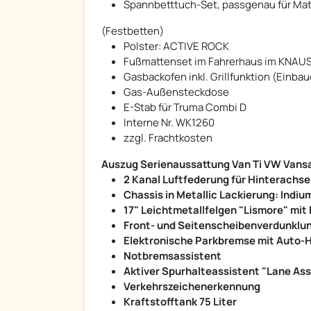
Spannbetttuch-Set, passgenau für Matr
(Festbetten)
Polster: ACTIVE ROCK
Fußmattenset im Fahrerhaus im KNAUS
Gasbackofen inkl. Grillfunktion (Einba
Gas-Außensteckdose
E-Stab für Truma Combi D
Interne Nr. WK1260
zzgl. Frachtkosten
Auszug Serienaussattung Van Ti VW Vans
2 Kanal Luftfederung für Hinterachse
Chassis in Metallic Lackierung: Indiu
17" Leichtmetallfelgen "Lismore" mit B
Front- und Seitenscheibenverdunklu
Elektronische Parkbremse mit Auto-
Notbremsassistent
Aktiver Spurhalteassistent "Lane Ass
Verkehrszeichenerkennung
Kraftstofftank 75 Liter