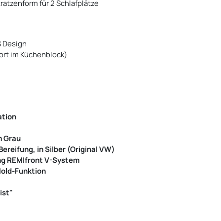
atzenform für 2 Schlafplätze
 Design
uort im Küchenblock)
ation
m Grau
ereifung, in Silber (Original VW)
ng REMIfront V-System
Hold-Funktion
ist"