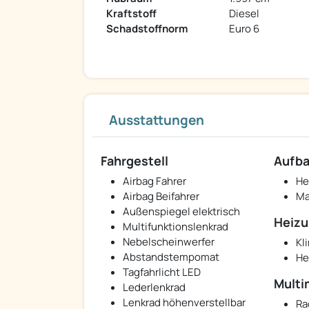
Kraftstoff
Diesel
Schadstoffnorm
Euro 6
Ausstattungen
Fahrgestell
Aufb
Airbag Fahrer
He
Airbag Beifahrer
Ma
Außenspiegel elektrisch
Heizu
Multifunktionslenkrad
Nebelscheinwerfer
Kl
Abstandstempomat
He
Tagfahrlicht LED
Multi
Lederlenkrad
Lenkrad höhenverstellbar
Ra