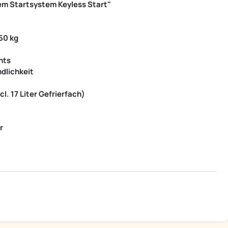
sem Startsystem Keyless Start"
50 kg
hts
dlichkeit
l. 17 Liter Gefrierfach)
r