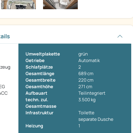
ails
Umweltplakette
grün
Getriebe
Automatik
rzeug
Schlafplätze
2
Gesamtlänge
689 cm
Gesamtbreite
220 cm
MEG
Gesamthöhe
271 cm
 ACC
Aufbauart
Teilintegriert
techn. zul.
3.500 kg
Gesamtmasse
Infrastruktur
Toilette
separate Dusche
Heizung
1