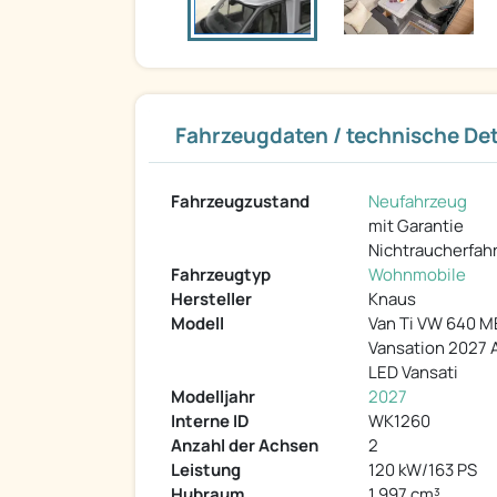
Fahrzeugdaten / technische Det
Fahrzeugzustand
Neufahrzeug
mit Garantie
Nichtraucherfah
Fahrzeugtyp
Wohnmobile
Hersteller
Knaus
Modell
Van Ti VW 640 
Vansation 2027
LED Vansati
Modelljahr
2027
Interne ID
WK1260
Anzahl der Achsen
2
Leistung
120 kW/163 PS
Hubraum
1.997 cm³