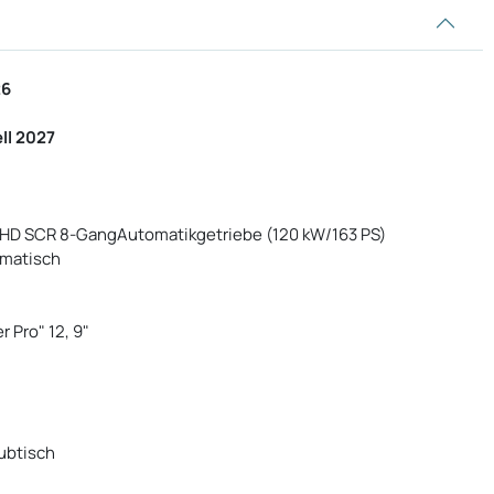
26
ll 2027
 VI HD SCR 8-GangAutomatikgetriebe (120 kW/163 PS)
omatisch
 Pro" 12, 9"
ubtisch