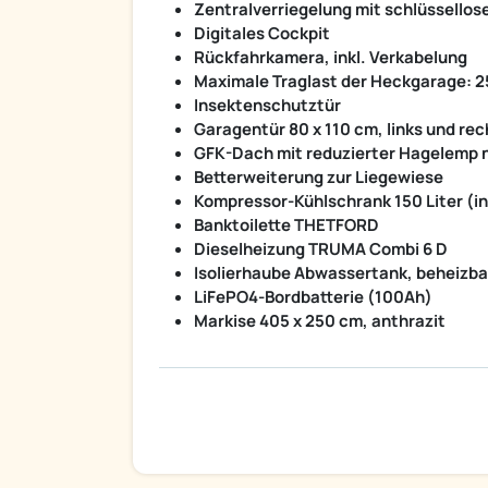
Zentralverriegelung mit schlüssello
Digitales Cockpit
Rückfahrkamera, inkl. Verkabelung
Maximale Traglast der Heckgarage: 2
Insektenschutztür
Garagentür 80 x 110 cm, links und rec
GFK-Dach mit reduzierter Hagelemp n
Betterweiterung zur Liegewiese
Kompressor-Kühlschrank 150 Liter (inc
Banktoilette THETFORD
Dieselheizung TRUMA Combi 6 D
Isolierhaube Abwassertank, beheizba
LiFePO4-Bordbatterie (100Ah)
Markise 405 x 250 cm, anthrazit