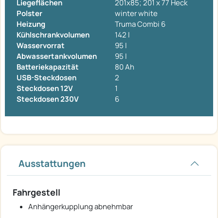
Liegeflächen
201x85; 201 x 77 Heck
Polster
winter white
Heizung
Truma Combi 6
Kühlschrankvolumen
142 l
Wasservorrat
95 l
Abwassertankvolumen
95 l
Batteriekapazität
80 Ah
USB-Steckdosen
2
Steckdosen 12V
1
Steckdosen 230V
6
Ausstattungen
Fahrgestell
Anhängerkupplung abnehmbar