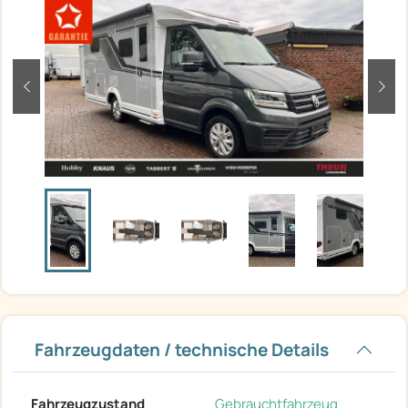
zurück
weit
Fahrzeugdaten / technische Details
Fahrzeugzustand
Gebrauchtfahrzeug