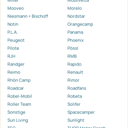
Miller
Mobilvetta
Mooveo
Morelo
Niesmann + Bischoff
Nordstar
Notin
Orangecamp
P.L.A.
Panama
Peugeot
Phoenix
Pilote
Pössl
RJH
RMB
Randger
Rapido
Reimo
Renault
Rhön Camp
Rimor
Roadcar
Roadfans
Robel-Mobil
Robeta
Roller Team
Solifer
Sonstige
Spacecamper
Sun Living
Sunlight