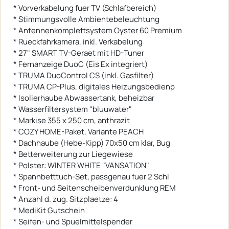
* Vorverkabelung fuer TV (Schlafbereich)
* Stimmungsvolle Ambientebeleuchtung
* Antennenkomplettsystem Oyster 60 Premium
* Rueckfahrkamera, inkl. Verkabelung
* 27" SMART TV-Geraet mit HD-Tuner
* Fernanzeige DuoC (Eis Ex integriert)
* TRUMA DuoControl CS (inkl. Gasfilter)
* TRUMA CP-Plus, digitales Heizungsbedienp
* Isolierhaube Abwassertank, beheizbar
* Wasserfiltersystem "bluuwater"
* Markise 355 x 250 cm, anthrazit
* COZY HOME-Paket, Variante PEACH
* Dachhaube (Hebe-Kipp) 70x50 cm klar, Bug
* Betterweiterung zur Liegewiese
* Polster: WINTER WHITE "VANSATION"
* Spannbetttuch-Set, passgenau fuer 2 Schl
* Front- und Seitenscheibenverdunklung REM
* Anzahl d. zug. Sitzplaetze: 4
* MediKit Gutschein
* Seifen- und Spuelmittelspender