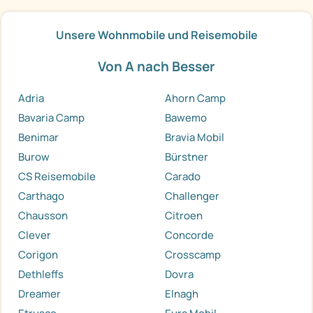
Unsere Wohnmobile und Reisemobile
Von A nach Besser
Adria
Ahorn Camp
Bavaria Camp
Bawemo
Benimar
Bravia Mobil
Burow
Bürstner
CS Reisemobile
Carado
Carthago
Challenger
Chausson
Citroen
Clever
Concorde
Corigon
Crosscamp
Dethleffs
Dovra
Dreamer
Elnagh