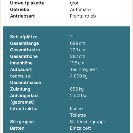
Umweltplakette
grün
Getriebe
Automatik
Antriebsart
Frontantrieb
Schlafplätze
2
Gesamtlänge
689 cm
Gesamtbreite
220 cm
Gesamthöhe
282 cm
Innenhöhe
196 cm
Aufbauart
Teilintegriert
techn. zul.
4.000 kg
Gesamtmasse
Zuladung
855 kg
Anhängerlast
2.400 kg
(gebremst)
Infrastruktur
Küche
Toilette
Sitzgruppe
Seitensitzgruppe
Betten
Einzelbett