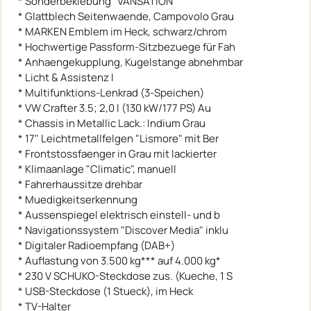
* Sonderbeklebung "VANSATION"
* Glattblech Seitenwaende, Campovolo Grau
* MARKEN Emblem im Heck, schwarz/chrom
* Hochwertige Passform-Sitzbezuege für Fah
* Anhaengekupplung, Kugelstange abnehmbar
* Licht & Assistenz I
* Multifunktions-Lenkrad (3-Speichen)
* VW Crafter 3.5; 2,0 l (130 kW/177 PS) Au
* Chassis in Metallic Lack.: Indium Grau
* 17" Leichtmetallfelgen "Lismore" mit Ber
* Frontstossfaenger in Grau mit lackierter
* Klimaanlage "Climatic", manuell
* Fahrerhaussitze drehbar
* Muedigkeitserkennung
* Aussenspiegel elektrisch einstell- und b
* Navigationssystem "Discover Media" inklu
* Digitaler Radioempfang (DAB+)
* Auflastung von 3.500 kg*** auf 4.000 kg*
* 230 V SCHUKO-Steckdose zus. (Kueche, 1 S
* USB-Steckdose (1 Stueck), im Heck
* TV-Halter