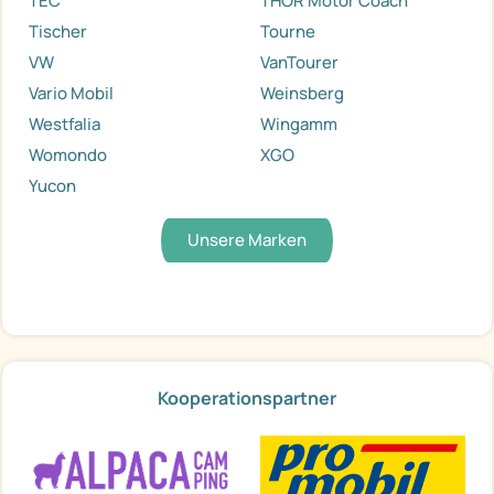
TEC
THOR Motor Coach
Tischer
Tourne
VW
VanTourer
Vario Mobil
Weinsberg
Westfalia
Wingamm
Womondo
XGO
Yucon
Unsere Marken
Kooperationspartner