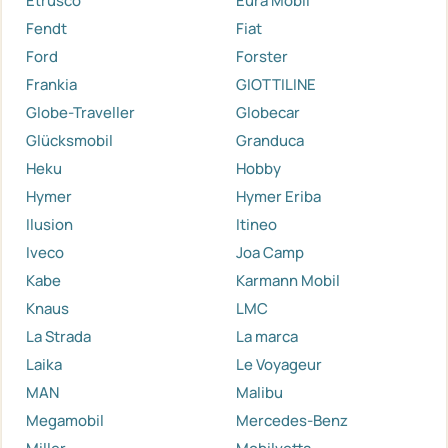
Etrusco
Eura Mobil
Fendt
Fiat
Ford
Forster
Frankia
GIOTTILINE
Globe-Traveller
Globecar
Glücksmobil
Granduca
Heku
Hobby
Hymer
Hymer Eriba
Ilusion
Itineo
Iveco
Joa Camp
Kabe
Karmann Mobil
Knaus
LMC
La Strada
La marca
Laika
Le Voyageur
MAN
Malibu
Megamobil
Mercedes-Benz