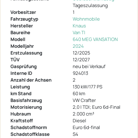
Tageszulassung
Vorbesitzer
1
Fahrzeugtyp
Wohnmobile
Hersteller
Knaus
Baureihe
Van TI
Modell
640 MEG VANSATION
Modelljahr
2024
Erstzulassung
12/2025
TÜV
12/2027
Gasprüfung
neu bei Verkauf
Interne ID
924013
Anzahl der Achsen
2
Leistung
130 kW/177 PS
km Stand
60 km
Basisfahrzeug
VW Crafter
Motorisierung
2,0 l TDI; Euro 6d-Final
Hubraum
2.000 cm³
Kraftstoff
Diesel
Schadstoffnorm
Euro 6d-final
Schadstoffklasse
S4