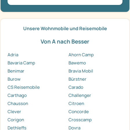
Unsere Wohnmobile und Reisemobile
Von A nach Besser
Adria
Ahorn Camp
Bavaria Camp
Bawemo
Benimar
Bravia Mobil
Burow
Bürstner
CS Reisemobile
Carado
Carthago
Challenger
Chausson
Citroen
Clever
Concorde
Corigon
Crosscamp
Dethleffs
Dovra