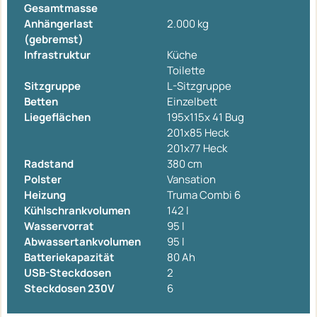
Gesamtmasse
Anhängerlast
2.000 kg
(gebremst)
Infrastruktur
Küche
Toilette
Sitzgruppe
L-Sitzgruppe
Betten
Einzelbett
Liegeflächen
195x115x 41 Bug
201x85 Heck
201x77 Heck
Radstand
380 cm
Polster
Vansation
Heizung
Truma Combi 6
Kühlschrankvolumen
142 l
Wasservorrat
95 l
Abwassertankvolumen
95 l
Batteriekapazität
80 Ah
USB-Steckdosen
2
Steckdosen 230V
6