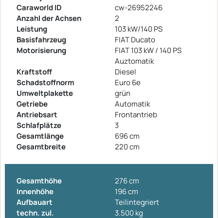
Caraworld ID
cw-26952246
Anzahl der Achsen
2
Leistung
103 kW/140 PS
Basisfahrzeug
FIAT Ducato
Motorisierung
FIAT 103 kW / 140 PS
Auztomatik
Kraftstoff
Diesel
Schadstoffnorm
Euro 6e
Umweltplakette
grün
Getriebe
Automatik
Antriebsart
Frontantrieb
Schlafplätze
3
Gesamtlänge
696 cm
Gesamtbreite
220 cm
Gesamthöhe
276 cm
Innenhöhe
196 cm
Aufbauart
Teilintegriert
techn. zul.
3.500 kg