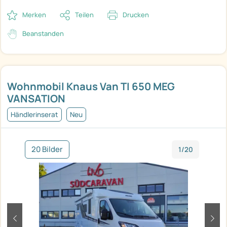
Merken
Teilen
Drucken
Beanstanden
Wohnmobil Knaus Van TI 650 MEG
VANSATION
Händlerinserat
Neu
20 Bilder
1/20
zurück
weit