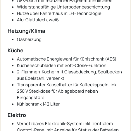
GFK-Dach mit reduzierter Hagelempfindlichkeit
Widerstandsfähige Unterbodenbeschichtung
Hutze über Fahrerhaus in LFI-Technologie
Alu-Glattblech, weiß
Heizung/Klima
Gasheizung
Küche
Automatische Energiewahl für Kühlschrank (AES)
Küchenschubladen mit Soft-Close-Funktion
2-Flammen-Kocher mit Glasabdeckung, Spülbecken
aus Edelstahl, versenkt
Transparenter Kapselhalter für Kaffeekapseln, inkl.
230 V Steckdose für Ablageboard neben
Eingangstüre
Kühlschrank 142 Liter
Elektro
Vernetzbares Elektronik-System inkl. zentralem
Control-Panel mit Anzeige für Status der Batterien,