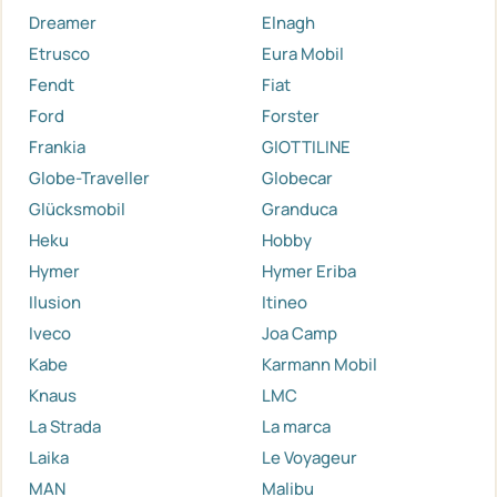
Dreamer
Elnagh
Etrusco
Eura Mobil
Fendt
Fiat
Ford
Forster
Frankia
GIOTTILINE
Globe-Traveller
Globecar
Glücksmobil
Granduca
Heku
Hobby
Hymer
Hymer Eriba
Ilusion
Itineo
Iveco
Joa Camp
Kabe
Karmann Mobil
Knaus
LMC
La Strada
La marca
Laika
Le Voyageur
MAN
Malibu