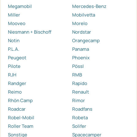
Megamobil
Mercedes-Benz
Miller
Mobilvetta
Mooveo
Morelo
Niesmann + Bischoff
Nordstar
Notin
Orangecamp
P.L.A.
Panama
Peugeot
Phoenix
Pilote
Pössl
RJH
RMB
Randger
Rapido
Reimo
Renault
Rhön Camp
Rimor
Roadcar
Roadfans
Robel-Mobil
Robeta
Roller Team
Solifer
Sonstige
Spacecamper