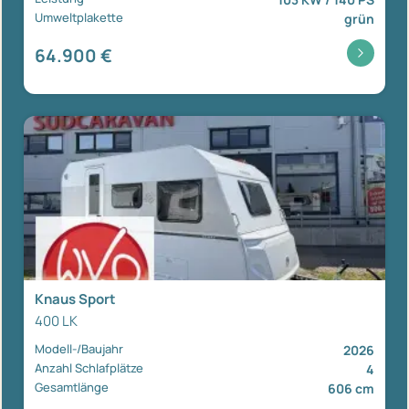
Umweltplakette
grün
64.900 €
Knaus Sport
400 LK
Modell-/Baujahr
2026
Anzahl Schlafplätze
4
Gesamtlänge
606 cm