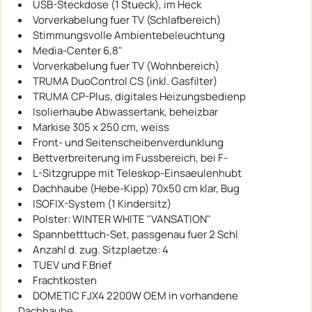
USB-Steckdose (1 Stueck), im Heck
Vorverkabelung fuer TV (Schlafbereich)
Stimmungsvolle Ambientebeleuchtung
Media-Center 6,8"
Vorverkabelung fuer TV (Wohnbereich)
TRUMA DuoControl CS (inkl. Gasfilter)
TRUMA CP-Plus, digitales Heizungsbedienp
Isolierhaube Abwassertank, beheizbar
Markise 305 x 250 cm, weiss
Front- und Seitenscheibenverdunklung
Bettverbreiterung im Fussbereich, bei F-
L-Sitzgruppe mit Teleskop-Einsaeulenhubt
Dachhaube (Hebe-Kipp) 70x50 cm klar, Bug
ISOFIX-System (1 Kindersitz)
Polster: WINTER WHITE "VANSATION"
Spannbetttuch-Set, passgenau fuer 2 Schl
Anzahl d. zug. Sitzplaetze: 4
TUEV und F.Brief
Frachtkosten
DOMETIC FJX4 2200W OEM in vorhandene
Dachhaube