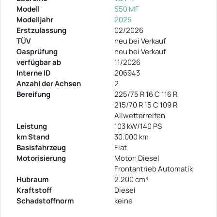
Modell
550 MF
Modelljahr
2025
Erstzulassung
02/2026
TÜV
neu bei Verkauf
Gasprüfung
neu bei Verkauf
verfügbar ab
11/2026
Interne ID
206943
Anzahl der Achsen
2
Bereifung
225/75 R 16 C 116 R,
215/70 R 15 C 109 R
Allwetterreifen
Leistung
103 kW/140 PS
km Stand
30.000 km
Basisfahrzeug
Fiat
Motorisierung
Motor: Diesel
Frontantrieb Automatik
Hubraum
2.200 cm³
Kraftstoff
Diesel
Schadstoffnorm
keine