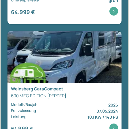
grün
64.999 €
Weinsberg CaraCompact
600 MEG EDITION [PEPPER]
Modell-/Baujahr
2026
Erstzulassung
07.05.2024
Leistung
103 KW / 140 PS
61.999 €