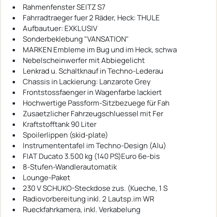
Rahmenfenster SEITZ S7
Fahrradtraeger fuer 2 Räder, Heck: THULE
Aufbautuer: EXKLUSIV
Sonderbeklebung "VANSATION"
MARKEN Embleme im Bug und im Heck, schwa
Nebelscheinwerfer mit Abbiegelicht
Lenkrad u. Schaltknauf in Techno-Lederau
Chassis in Lackierung: Lanzarote Grey
Frontstossfaenger in Wagenfarbe lackiert
Hochwertige Passform-Sitzbezuege für Fah
Zusaetzlicher Fahrzeugschluessel mit Fer
Kraftstofftank 90 Liter
Spoilerlippen (skid-plate)
Instrumententafel im Techno-Design (Alu)
FIAT Ducato 3.500 kg (140 PS)Euro 6e-bis
8-Stufen-Wandlerautomatik
Lounge-Paket
230 V SCHUKO-Steckdose zus. (Kueche, 1 S
Radiovorbereitung inkl. 2 Lautsp.im WR
Rueckfahrkamera, inkl. Verkabelung