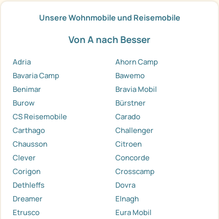
Unsere Wohnmobile und Reisemobile
Von A nach Besser
Adria
Ahorn Camp
Bavaria Camp
Bawemo
Benimar
Bravia Mobil
Burow
Bürstner
CS Reisemobile
Carado
Carthago
Challenger
Chausson
Citroen
Clever
Concorde
Corigon
Crosscamp
Dethleffs
Dovra
Dreamer
Elnagh
Etrusco
Eura Mobil