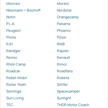
Mooveo
Morelo
Niesmann + Bischoff
Nordstar
Notin
Orangecamp
P.L.A.
Panama
Peugeot
Phoenix
Pilote
Pössl
RJH
RMB
Randger
Rapido
Reimo
Renault
Rhön Camp
Rimor
Roadcar
Roadfans
Robel-Mobil
Robeta
Roller Team
Solifer
Sonstige
Spacecamper
Sun Living
Sunlight
TEC
THOR Motor Coach