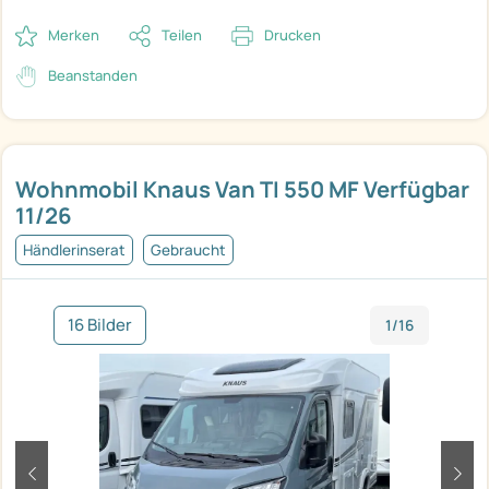
Merken
Teilen
Drucken
Beanstanden
Wohnmobil Knaus Van TI 550 MF Verfügbar
11/26
Händlerinserat
Gebraucht
16 Bilder
1/16
zurück
weit