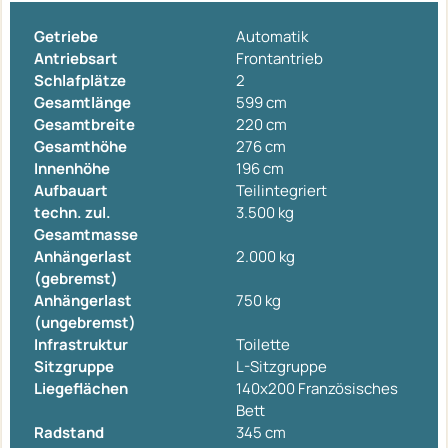
Getriebe
Automatik
Antriebsart
Frontantrieb
Schlafplätze
2
Gesamtlänge
599 cm
Gesamtbreite
220 cm
Gesamthöhe
276 cm
Innenhöhe
196 cm
Aufbauart
Teilintegriert
techn. zul.
3.500 kg
Gesamtmasse
Anhängerlast
2.000 kg
(gebremst)
Anhängerlast
750 kg
(ungebremst)
Infrastruktur
Toilette
Sitzgruppe
L-Sitzgruppe
Liegeflächen
140x200 Französisches
Bett
Radstand
345 cm