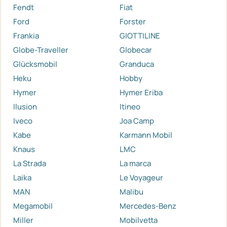
Fendt
Fiat
Ford
Forster
Frankia
GIOTTILINE
Globe-Traveller
Globecar
Glücksmobil
Granduca
Heku
Hobby
Hymer
Hymer Eriba
Ilusion
Itineo
Iveco
Joa Camp
Kabe
Karmann Mobil
Knaus
LMC
La Strada
La marca
Laika
Le Voyageur
MAN
Malibu
Megamobil
Mercedes-Benz
Miller
Mobilvetta