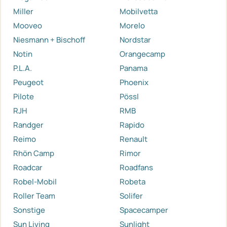
Miller
Mobilvetta
Mooveo
Morelo
Niesmann + Bischoff
Nordstar
Notin
Orangecamp
P.L.A.
Panama
Peugeot
Phoenix
Pilote
Pössl
RJH
RMB
Randger
Rapido
Reimo
Renault
Rhön Camp
Rimor
Roadcar
Roadfans
Robel-Mobil
Robeta
Roller Team
Solifer
Sonstige
Spacecamper
Sun Living
Sunlight