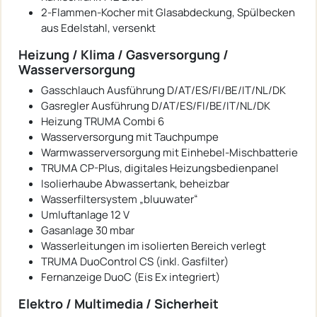
2-Flammen-Kocher mit Glasabdeckung, Spülbecken
aus Edelstahl, versenkt
Heizung / Klima / Gasversorgung /
Wasserversorgung
Gasschlauch Ausführung D/AT/ES/FI/BE/IT/NL/DK
Gasregler Ausführung D/AT/ES/FI/BE/IT/NL/DK
Heizung TRUMA Combi 6
Wasserversorgung mit Tauchpumpe
Warmwasserversorgung mit Einhebel-Mischbatterie
TRUMA CP-Plus, digitales Heizungsbedienpanel
Isolierhaube Abwassertank, beheizbar
Wasserfiltersystem „bluuwater“
Umluftanlage 12 V
Gasanlage 30 mbar
Wasserleitungen im isolierten Bereich verlegt
TRUMA DuoControl CS (inkl. Gasfilter)
Fernanzeige DuoC (Eis Ex integriert)
Elektro / Multimedia / Sicherheit