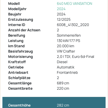
Modell
640 MEG VANSATION
Modelljahr
2024
Baujahr
2024
Erstzulassung
12/2025
Interne ID
6008_41302_2020
Anzahl der Achsen
2
Bereifung
Sommerreifen
Leistung
130 kW/177 PS
km Stand
20.000 km
Basisfahrzeug
VW Crafter
Motorisierung
2,0 l TDI; Euro 6d-Final
Kraftstoff
Diesel
Getriebe
Automatik
Antriebsart
Frontantrieb
Schlafplätze
2
Gesamtlänge
689 cm
Gesamtbreite
220 cm
Gesamthöhe
282 cm