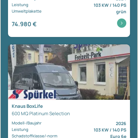
Leistung
103 KW / 140 PS
Umweltplakette
grün
74.980 €
Knaus BoxLife
600 MQ Platinum Selection
Modell-/Baujahr
2026
Leistung
103 KW / 140 PS
Schadstoffklasse/-norm
Euro 6e