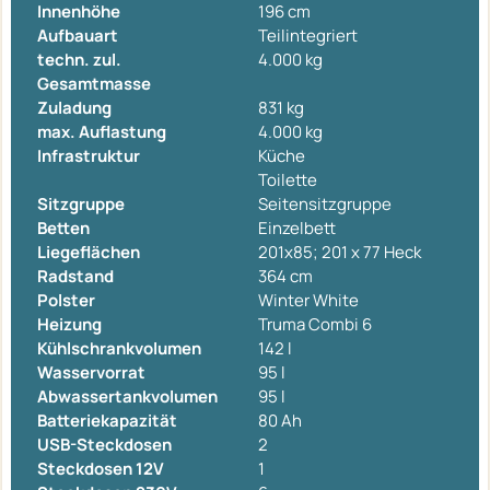
Innenhöhe
196 cm
Aufbauart
Teilintegriert
techn. zul.
4.000 kg
Gesamtmasse
Zuladung
831 kg
max. Auflastung
4.000 kg
Infrastruktur
Küche
Toilette
Sitzgruppe
Seitensitzgruppe
Betten
Einzelbett
Liegeflächen
201x85; 201 x 77 Heck
Radstand
364 cm
Polster
Winter White
Heizung
Truma Combi 6
Kühlschrankvolumen
142 l
Wasservorrat
95 l
Abwassertankvolumen
95 l
Batteriekapazität
80 Ah
USB-Steckdosen
2
Steckdosen 12V
1