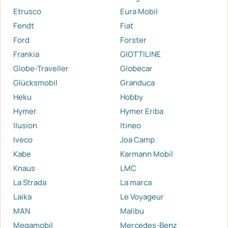
Etrusco
Eura Mobil
Fendt
Fiat
Ford
Forster
Frankia
GIOTTILINE
Globe-Traveller
Globecar
Glücksmobil
Granduca
Heku
Hobby
Hymer
Hymer Eriba
Ilusion
Itineo
Iveco
Joa Camp
Kabe
Karmann Mobil
Knaus
LMC
La Strada
La marca
Laika
Le Voyageur
MAN
Malibu
Megamobil
Mercedes-Benz