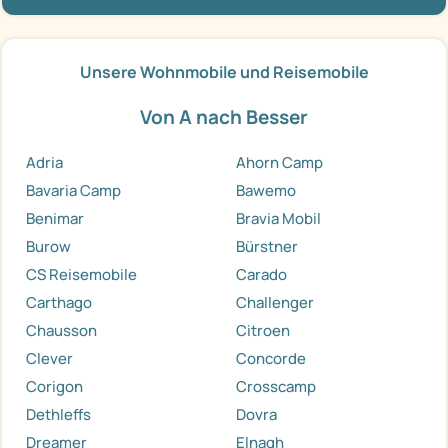
Unsere Wohnmobile und Reisemobile
Von A nach Besser
Adria
Ahorn Camp
Bavaria Camp
Bawemo
Benimar
Bravia Mobil
Burow
Bürstner
CS Reisemobile
Carado
Carthago
Challenger
Chausson
Citroen
Clever
Concorde
Corigon
Crosscamp
Dethleffs
Dovra
Dreamer
Elnagh