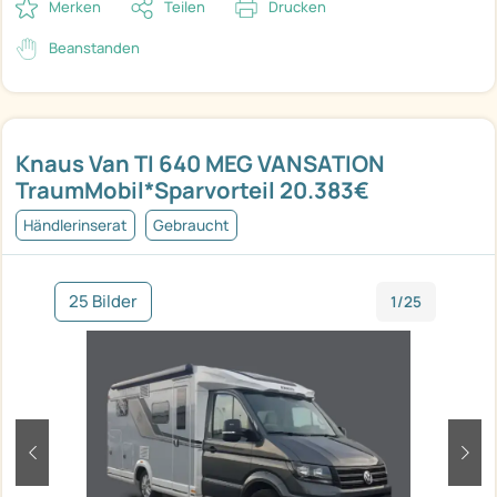
Merken
Teilen
Drucken
Beanstanden
Knaus Van TI 640 MEG VANSATION
TraumMobil*Sparvorteil 20.383€
Händlerinserat
Gebraucht
25 Bilder
1/25
zurück
weit