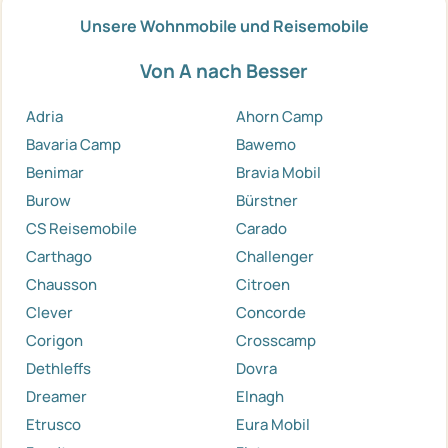
Unsere Wohnmobile und Reisemobile
Von A nach Besser
Adria
Ahorn Camp
Bavaria Camp
Bawemo
Benimar
Bravia Mobil
Burow
Bürstner
CS Reisemobile
Carado
Carthago
Challenger
Chausson
Citroen
Clever
Concorde
Corigon
Crosscamp
Dethleffs
Dovra
Dreamer
Elnagh
Etrusco
Eura Mobil