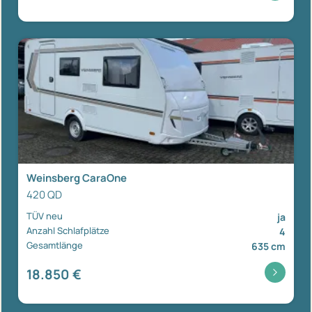
Weinsberg CaraOne
420 QD
TÜV neu
ja
Anzahl Schlafplätze
4
Gesamtlänge
635 cm
18.850 €