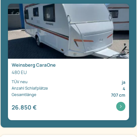
Weinsberg CaraOne
480 EU
TÜV neu
ja
Anzahl Schlafplätze
4
Gesamtlänge
707 cm
26.850 €