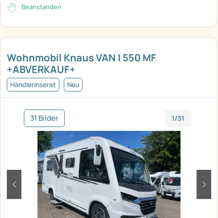
Beanstanden
Wohnmobil Knaus VAN I 550 MF
+ABVERKAUF+
Händlerinserat
Neu
31 Bilder
1/31
zurück
weit