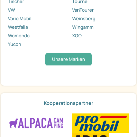
Tischer
Tourne
VW
VanTourer
Vario Mobil
Weinsberg
Westfalia
Wingamm
Womondo
XGO
Yucon
Unsere Marken
Kooperationspartner