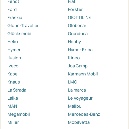
Fendt
Fiat
Ford
Forster
Frankia
GIOTTILINE
Globe-Traveller
Globecar
Glücksmobil
Granduca
Heku
Hobby
Hymer
Hymer Eriba
Ilusion
Itineo
Iveco
Joa Camp
Kabe
Karmann Mobil
Knaus
LMC
La Strada
La marca
Laika
Le Voyageur
MAN
Malibu
Megamobil
Mercedes-Benz
Miller
Mobilvetta