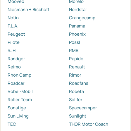
Mooveo
Morelo
Niesmann + Bischoff
Nordstar
Notin
Orangecamp
P.L.A.
Panama
Peugeot
Phoenix
Pilote
Pössl
RJH
RMB
Randger
Rapido
Reimo
Renault
Rhön Camp
Rimor
Roadcar
Roadfans
Robel-Mobil
Robeta
Roller Team
Solifer
Sonstige
Spacecamper
Sun Living
Sunlight
TEC
THOR Motor Coach