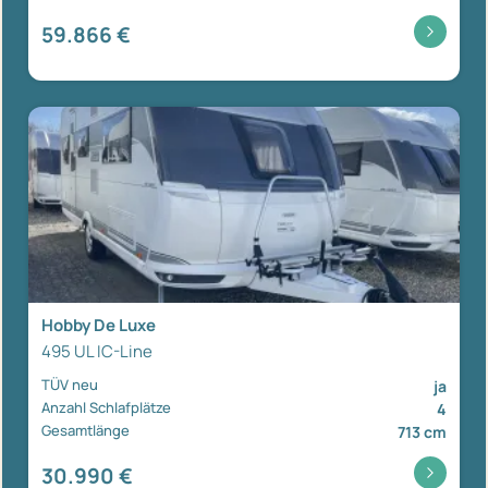
59.866 €
Hobby De Luxe
495 UL IC-Line
TÜV neu
ja
Anzahl Schlafplätze
4
Gesamtlänge
713 cm
30.990 €