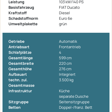
Leistung
103 kW/140 PS
Basisfahrzeug
FIAT Ducato
Kraftstoff
Diesel
Schadstoffnorm
Euro 6e
Umweltplakette
grün
Getriebe
Automatik
Antriebsart
Frontantrieb
Schlafplätze
4
Gesamtlänge
599 cm
Gesamtbreite
220 cm
Gesamthöhe
276 cm
Aufbauart
Integriert
techn. zul.
3.500 kg
Gesamtmasse
Infrastruktur
Küche
separate Dusche
Sitzgruppe
Seitensitzgruppe
Betten
Doppel-/franz. Bett