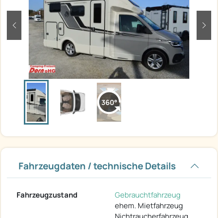
zurück
weit
Fahrzeugdaten / technische Details
Fahrzeugzustand
Gebrauchtfahrzeug
ehem. Mietfahrzeug
Nichtraucherfahrzeug