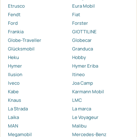
Etrusco
Eura Mobil
Fendt
Fiat
Ford
Forster
Frankia
GIOTTILINE
Globe-Traveller
Globecar
Glücksmobil
Granduca
Heku
Hobby
Hymer
Hymer Eriba
Ilusion
Itineo
Iveco
Joa Camp
Kabe
Karmann Mobil
Knaus
LMC
La Strada
La marca
Laika
Le Voyageur
MAN
Malibu
Megamobil
Mercedes-Benz