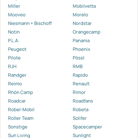
Miller
Mobilvetta
Mooveo
Morelo
Niesmann + Bischoff
Nordstar
Notin
Orangecamp
P.L.A.
Panama
Peugeot
Phoenix
Pilote
Pössl
RJH
RMB
Randger
Rapido
Reimo
Renault
Rhön Camp
Rimor
Roadcar
Roadfans
Robel-Mobil
Robeta
Roller Team
Solifer
Sonstige
Spacecamper
Sun Living
Sunlight