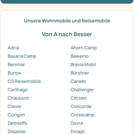
Unsere Wohnmobile und Reisemobile
Von A nach Besser
Adria
Ahorn Camp
Bavaria Camp
Bawemo
Benimar
Bravia Mobil
Burow
Bürstner
CS Reisemobile
Carado
Carthago
Challenger
Chausson
Citroen
Clever
Concorde
Corigon
Crosscamp
Dethleffs
Dovra
Dreamer
Elnagh