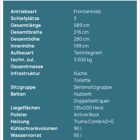
Antriebsart
Frontantrieb
Schlafplätze
3
Gesamtlänge
589 cm
Gesamtbreite
216 cm
Gesamthöhe
280 cm
Innenhöhe
199 cm
Aufbauart
Teilintegriert
techn. zul.
3.500 kg
Gesamtmasse
Infrastruktur
Küche
Toilette
Sitzgruppe
Seitensitzgruppe
Betten
Hubbett
Doppelbett quer
Liegeflächen
135x200 Heck
Polster
Active Rock
Heizung
Truma Combi4D+E
Kühlschrankvolumen
90 l
Wasservorrat
65 l