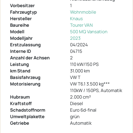
Vorbesitzer
1
Fahrzeugtyp
Wohnmobile
Hersteller
Knaus
Baureihe
Tourer VAN
Modell
500 MQ Vansation
Modelljahr
2023
Erstzulassung
04/2024
Interne ID
04715
Anzahl der Achsen
2
Leistung
110 kW/150 PS
km Stand
31.000 km
Basisfahrzeug
VW T
Motorisierung
VW T6.1 3.500 kg***
110kW / 150PS, Automatik
Hubraum
2.000 cm³
Kraftstoff
Diesel
Schadstoffnorm
Euro 6d-final
Umweltplakette
grün
Getriebe
Automatik