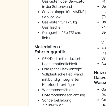
Ve
Gaskasten über Servicetür
Da
in der Seitenwand
In
Serviceklappe für [MARKE]
(T
ServiceBox
Da
Gaskasten für 1 x 5 kg
x 5
Gasflasche
Be
Garagentür 43 x 172 cm,
In
links
Ve
Materialien /
Au
Fahrzeuggrafik
In
Ve
GFK-Dach mit reduzierter
Au
Hagelempfindlichkeit
FoldXpand Heckkonzept:
Heizu
Vollplastische Heckwand
Gasve
mit bündig integriertem
Wass
Heckleuchtenträger
Ga
Widerstandsfähige
D/
Unterbodenbeschichtung
Ga
Sonderbeklebung
D/
„VANSATION“