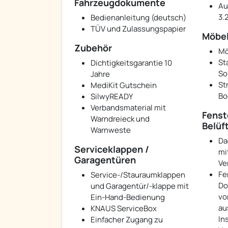
Fahrzeugdokumente
Au
3.
Bedienanleitung (deutsch)
TÜV und Zulassungspapier
Möbel
Zubehör
Mö
St
Dichtigkeitsgarantie 10
So
Jahre
St
MediKit Gutschein
Bo
SilwyREADY
Verbandsmaterial mit
Fenst
Warndreieck und
Belüf
Warnweste
Da
Serviceklappen /
mi
Garagentüren
Ve
Fe
Service-/Stauraumklappen
Do
und Garagentür/-klappe mit
vo
Ein-Hand-Bedienung
au
KNAUS ServiceBox
In
Einfacher Zugang zu