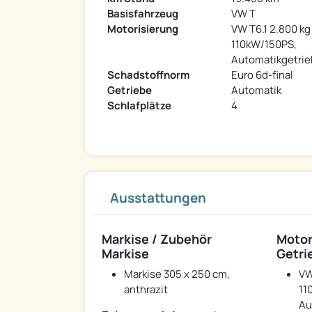
Basisfahrzeug
VW T
Motorisierung
VW T6.1 2.800 kg
110kW/150PS,
Automatikgetri
Schadstoffnorm
Euro 6d-final
Getriebe
Automatik
Schlafplätze
4
Ausstattungen
Markise / Zubehör
Motor
Markise
Getri
Markise 305 x 250 cm,
VW
anthrazit
11
Au