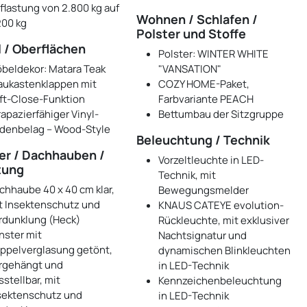
flastung von 2.800 kg auf
Wohnen / Schlafen /
200 kg
Polster und Stoffe
 / Oberflächen
Polster: WINTER WHITE
beldekor: Matara Teak
"VANSATION"
aukastenklappen mit
COZY HOME-Paket,
ft-Close-Funktion
Farbvariante PEACH
rapazierfähiger Vinyl-
Bettumbau der Sitzgruppe
denbelag – Wood-Style
Beleuchtung / Technik
er / Dachhauben /
Vorzeltleuchte in LED-
tung
Technik, mit
chhaube 40 x 40 cm klar,
Bewegungsmelder
t Insektenschutz und
KNAUS CATEYE evolution-
rdunklung (Heck)
Rückleuchte, mit exklusiver
nster mit
Nachtsignatur und
ppelverglasung getönt,
dynamischen Blinkleuchten
rgehängt und
in LED-Technik
sstellbar, mit
Kennzeichenbeleuchtung
sektenschutz und
in LED-Technik