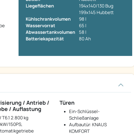
Liegeflächen
194x140/130 Bug
199x145 Hubbett
Kühlschrankvolumen
98 l
ebe
Wasservorrat
65 l
Abwassertankvolumen
58 l
Batteriekapazität
80 Ah
isierung / Antrieb /
Türen
ebe / Auflastung
Ein-Schlüssel-
 T6.1 2.800 kg
Schließanlage
0kW/150PS,
Aufbautür: KNAUS
tomatikgetriebe
KOMFORT