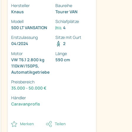
Hersteller
Baureihe
Knaus
Tourer VAN
Modell
Schlafplätze
500 LT VANSATION
4
Erstzulassung
Sitze mit Gurt
ter
04/2024
2
Motor
Länge
VW T6.1 2.800 kg
590 cm
110kW/150PS,
Automatikgetriebe
Preisbereich
35.000 - 50.000 €
Händler
Caravanprofis
Merken
Teilen