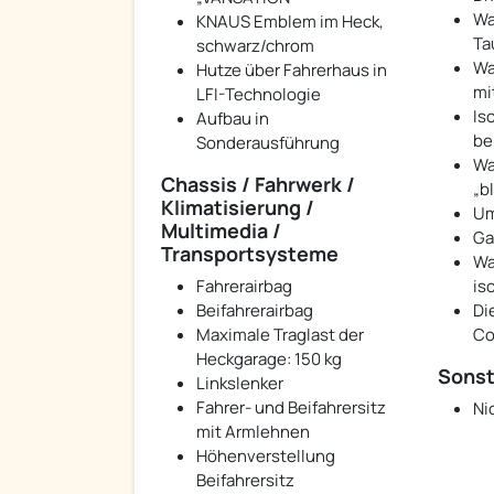
Wa
KNAUS Emblem im Heck,
Ta
schwarz/chrom
Wa
Hutze über Fahrerhaus in
mi
LFI-Technologie
Is
Aufbau in
be
Sonderausführung
Wa
Chassis / Fahrwerk /
„b
Klimatisierung /
Um
Multimedia /
Ga
Transportsysteme
Wa
Fahrerairbag
is
Beifahrerairbag
Di
Maximale Traglast der
Co
Heckgarage: 150 kg
Sonst
Linkslenker
Fahrer- und Beifahrersitz
Ni
mit Armlehnen
Höhenverstellung
Beifahrersitz