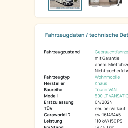
Fahrzeugdaten / technische Det
Fahrzeugzustand
Gebrauchtfahrz
mit Garantie
ehem. Mietfahr
Nichtraucherfah
Fahrzeugtyp
Wohnmobile
Hersteller
Knaus
Baureihe
Tourer VAN
Modell
500 LT VANSATI
Erstzulassung
04/2024
TÜV
neu bei Verkauf
Caraworld ID
cw-16143445
Leistung
110 kW/150 PS
km Stand
19.450 km