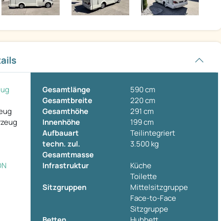
ails
eug
Gesamtlänge
590 cm
Gesamtbreite
220 cm
zeug
Gesamthöhe
291 cm
rzeug
Innenhöhe
199 cm
Aufbauart
Teilintegriert
techn. zul.
3.500 kg
Gesamtmasse
ON
Infrastruktur
Küche
Toilette
Sitzgruppen
Mittelsitzgruppe
Face-to-Face
Sitzgruppe
Betten
Hubbett