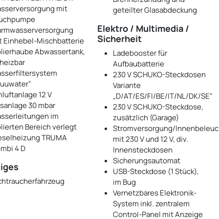
sserversorgung mit
geteilter Glasabdeckung
uchpumpe
Elektro / Multimedia /
rmwasserversorgung
Sicherheit
t Einhebel-Mischbatterie
olierhaube Abwassertank,
Ladebooster für
heizbar
Aufbaubatterie
sserfiltersystem
230 V SCHUKO-Steckdosen
luuwater“
Variante
luftanlage 12 V
„D/AT/ES/FI/BE/IT/NL/DK/SE“
sanlage 30 mbar
230 V SCHUKO-Steckdose,
sserleitungen im
zusätzlich (Garage)
olierten Bereich verlegt
Stromversorgung/Innenbeleu
eselheizung TRUMA
mit 230 V und 12 V, div.
mbi 4 D
Innensteckdosen
Sicherungsautomat
iges
USB-Steckdose (1 Stück),
chtraucherfahrzeug
im Bug
Vernetzbares Elektronik-
System inkl. zentralem
Control-Panel mit Anzeige