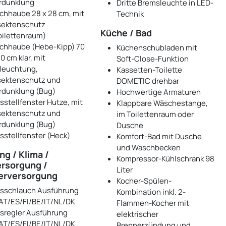
rdunklung
Dritte Bremsleuchte in LED-
chhaube 28 x 28 cm, mit
Technik
sektenschutz
Küche / Bad
oilettenraum)
chhaube (Hebe-Kipp) 70
Küchenschubladen mit
0 cm klar, mit
Soft-Close-Funktion
leuchtung,
Kassetten-Toilette
sektenschutz und
DOMETIC drehbar
rdunklung (Bug)
Hochwertige Armaturen
sstellfenster Hutze, mit
Klappbare Wäschestange,
sektenschutz und
im Toilettenraum oder
rdunklung (Bug)
Dusche
sstellfenster (Heck)
Komfort-Bad mit Dusche
und Waschbecken
ng / Klima /
Kompressor-Kühlschrank 98
rsorgung /
Liter
erversorgung
Kocher-Spülen-
sschlauch Ausführung
Kombination inkl. 2-
AT/ES/FI/BE/IT/NL/DK
Flammen-Kocher mit
sregler Ausführung
elektrischer
AT/ES/FI/BE/IT/NL/DK
Brennerzündung und