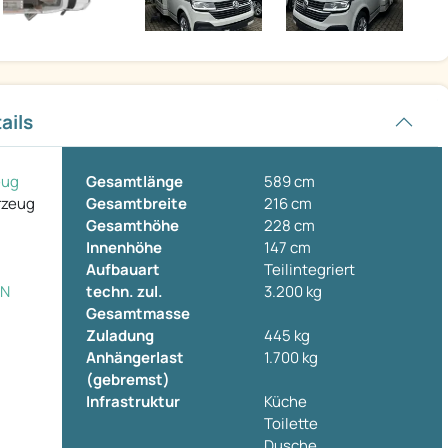
ails
eug
Gesamtlänge
589 cm
rzeug
Gesamtbreite
216 cm
Gesamthöhe
228 cm
Innenhöhe
147 cm
Aufbauart
Teilintegriert
ON
techn. zul.
3.200 kg
Gesamtmasse
Zuladung
445 kg
Anhängerlast
1.700 kg
(gebremst)
Infrastruktur
Küche
Toilette
Dusche