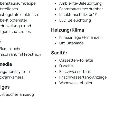
ßenstauraumklappe
Ambiente-Beleuchtung
fstelldach
Fahrerhaussitze drehbar
nstiegstufe elektrisch
Insektenschutztür 1/1
be-Kippfenster
LED-Beleuchtung
rdunkelungs- und
Heizung/Klima
iegenschutzrollos
Klimaanlage FH manuell
e
Umluftanlage
Flammkocher
Sanitär
hlschrank mit Frostfach
Cassetten-Toilette
media
Dusche
vigationssystem
Frischwassertank
ckfahrkamera
Frischwassertank-Anzeige
Warmwasserboiler
iges
chtraucherfahrzeug