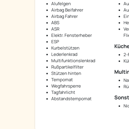
Alufelgen
Au
Airbag Beifahrer
Au
Airbag Fahrer
Ei
ABS
He
ASR
Ve
Elektr. Fensterheber
Fl
ESP
Küch
Kurbelstützen
Lederlenkrad
2-
Multifunktionslenkrad
Kü
Rußpartikelfilter
Multi
Stützen hinten
Tempomat
Na
Wegfahrsperre
Rü
Tagfahrlicht
Sonst
Abstandstempomat
Ni