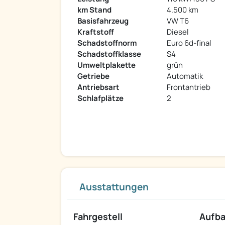
km Stand
4.500 km
Basisfahrzeug
VW T6
Kraftstoff
Diesel
Schadstoffnorm
Euro 6d-final
Schadstoffklasse
S4
Umweltplakette
grün
Getriebe
Automatik
Antriebsart
Frontantrieb
Schlafplätze
2
Ausstattungen
Fahrgestell
Aufb