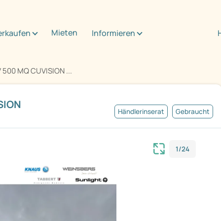
Mieten
erkaufen
Informieren
 500 MQ CUVISION ...
SION
Händlerinserat
Gebraucht
1/24