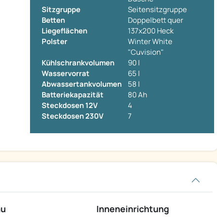
Sitzgruppe
Seitensitzgruppe
Betten
Doppelbett quer
Liegeflächen
137x200 Heck
Polster
Winter White
"Cuvision"
Kühlschrankvolumen
90 l
Wasservorrat
65 l
Abwassertankvolumen
58 l
Batteriekapazität
80 Ah
Steckdosen 12V
4
Steckdosen 230V
7
au
Inneneinrichtung