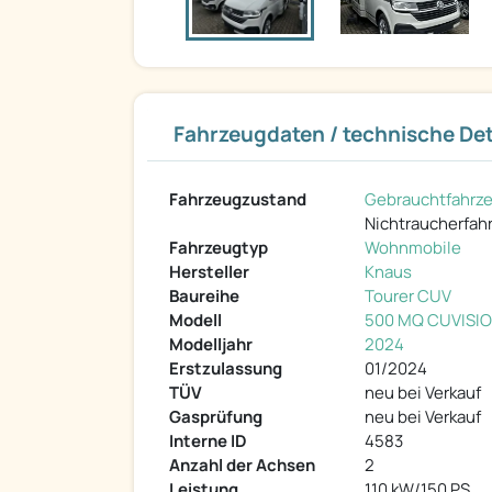
Fahrzeugdaten / technische Det
Fahrzeugzustand
Gebrauchtfahrz
Nichtraucherfah
Fahrzeugtyp
Wohnmobile
Hersteller
Knaus
Baureihe
Tourer CUV
Modell
500 MQ CUVISI
Modelljahr
2024
Erstzulassung
01/2024
TÜV
neu bei Verkauf
Gasprüfung
neu bei Verkauf
Interne ID
4583
Anzahl der Achsen
2
Leistung
110 kW/150 PS